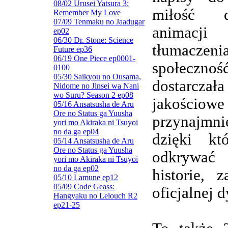
08/02 Urusei Yatsura 3:
miłość d
Remember My Love
07/09 Tenmaku no Jaadugar
animacj
ep02
06/30 Dr. Stone: Science
tłumaczenia
Future ep36
06/19 One Piece ep0001-
społeczn
0100
05/30 Saikyou no Ousama,
dostarczała
Nidome no Jinsei wa Nani
wo Suru? Season 2 ep08
jakościowe
05/16 Ansatsusha de Aru
Ore no Status ga Yuusha
przynajmnie
yori mo Akiraka ni Tsuyoi
no da ga ep04
dzięki kt
05/14 Ansatsusha de Aru
Ore no Status ga Yuusha
odkrywa
yori mo Akiraka ni Tsuyoi
no da ga ep02
historie, 
05/10 Lamune ep12
05/09 Code Geass:
oficjalnej d
Hangyaku no Lelouch R2
ep21-25