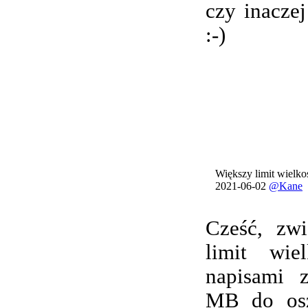
czy inacze
:-)
Większy limit wielkoś
2021-06-02
@Kane
Cześć, zwi
limit wie
napisami 
MB do osz