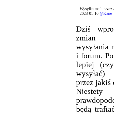
Wysyłka maili przez
2023-01-10
@Kane
Dziś wpro
zmian 
wysyłania 
i forum. Po
lepiej (cz
wysyłać) 
przez jakiś 
Nieste
prawdopod
będą trafi