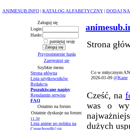
ANIMESUB.INFO
|
KATALOG ALFABETYCZNY
|
DODAJ NA
Zaloguj się
animesub.i
Login:
Hasło:
pamiętaj sesję
Strona głó
Przypomnienie hasła
Zarejestruj się
Szybkie menu
Co w mitycznym AN
Strona główna
2026-01-09
@Kane
Lista użytkowników
Redakcja
Poszukiwane napisy
Cześć, na
f
Regulamin serwisu
FAQ
was o wym
Ostatnio na forum
Ostatnie dyskusje na forum:
najważnie
11:30
Lista anime po polsku na
dużych usp
Crunchyroll
07/08