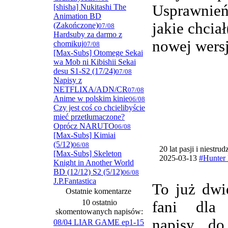
Usprawnie
[shisha] Nukitashi The
Animation BD
jakie chcia
(Zakończone)
07/08
Hardsuby za darmo z
nowej wersj
chomikuj
07/08
[Max-Subs] Otomege Sekai
wa Mob ni Kibishii Sekai
desu S1-S2 (17/24)
07/08
Napisy z
NETFLIXA/ADN/CR
07/08
Anime w polskim kinie
06/08
Czy jest coś co chcielibyście
mieć przetłumaczone?
Oprócz NARUTO
06/08
[Max-Subs] Kimiai
(5/12)
06/08
20 lat pasji i niestru
[Max-Subs] Skeleton
2025-03-13
#Hunter 
Knight in Another World
BD (12/12) S2 (5/12)
06/08
J.P.Fantastica
To już dwi
Ostatnie komentarze
10 ostatnio
fani dla
skomentowanych napisów:
napisy do
08/04 LIAR GAME ep1-15