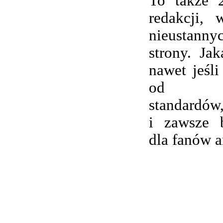
To także 
redakcji,
nieustanny
strony. Ja
nawet jeśli
od wsp
standardów,
i zawsze 
dla fanów 