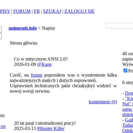
PISY
|
FORUM
|
FB
|
SZUKAJ
|
ZALOGUJ SIĘ
animesub.info
> Napisy
Strona główna
40 os
Co w mitycznym ANSI 2.0?
napis
2026-01-09
@Kane
Wyśw
Po
Cześć, na
forum
poprosiłem was o wymienienie kilku
najważniejszych małych i dużych usprawnień.
6 sie
Usprawnień technicznych jakie chciał(a)byś widzieć w
nowej wersji serwisu.
-
Dog
-
"Ki
komentarze (0)
Nai" 
sama 
shite
um:
-
Gai
20 lat pasji i niestrudzonej pracy!
Tadai
/08
2025-03-13
#Hunter Killer
Odek