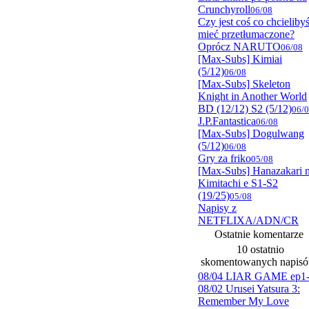
Crunchyroll
06/08
Czy jest coś co chcieliby
mieć przetłumaczone?
Oprócz NARUTO
06/08
[Max-Subs] Kimiai
(5/12)
06/08
[Max-Subs] Skeleton
Knight in Another World
BD (12/12) S2 (5/12)
06/
J.P.Fantastica
06/08
[Max-Subs] Dogulwang
(5/12)
06/08
Gry za friko
05/08
[Max-Subs] Hanazakari 
Kimitachi e S1-S2
(19/25)
05/08
Napisy z
NETFLIXA/ADN/CR
Ostatnie komentarze
10 ostatnio
skomentowanych napis
08/04 LIAR GAME ep1
08/02 Urusei Yatsura 3:
Remember My Love