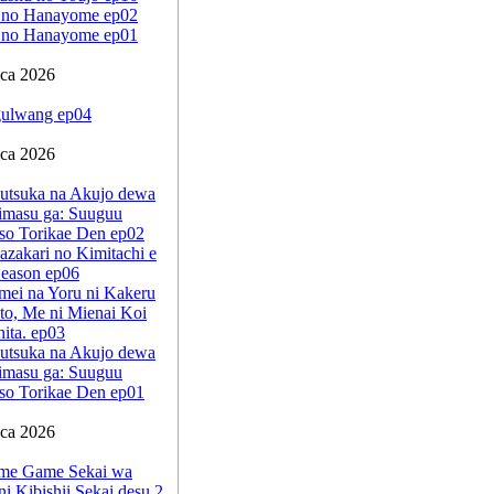
 no Hanayome ep02
 no Hanayome ep01
pca 2026
ulwang ep04
pca 2026
sutsuka na Akujo dewa
imasu ga: Suuguu
so Torikae Den ep02
azakari no Kimitachi e
eason ep06
mei na Yoru ni Kakeru
to, Me ni Mienai Koi
ita. ep03
sutsuka na Akujo dewa
imasu ga: Suuguu
so Torikae Den ep01
pca 2026
me Game Sekai wa
i Kibishii Sekai desu 2