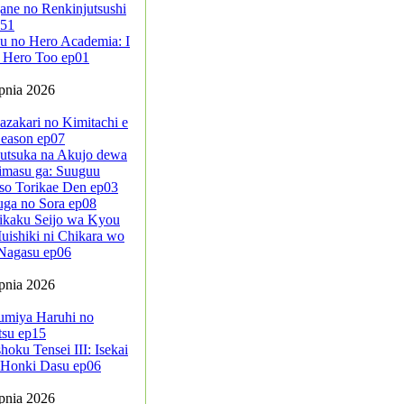
ane no Renkinjutsushi
-51
u no Hero Academia: I
 Hero Too ep01
rpnia 2026
azakari no Kimitachi e
eason ep07
sutsuka na Akujo dewa
imasu ga: Suuguu
so Torikae Den ep03
uga no Sora ep08
ikaku Seijo wa Kyou
ishiki ni Chikara wo
Nagasu ep06
rpnia 2026
umiya Haruhi no
tsu ep15
oku Tensei III: Isekai
a Honki Dasu ep06
rpnia 2026