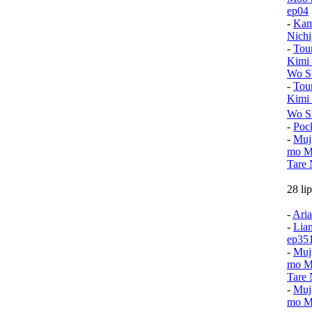
ep04
-
Kam
Nichi
-
Tou
Kimi
Wo Sh
-
Tou
Kimi
Wo S
-
Poc
-
Muj
mo Mu
Tare 
28 li
-
Aria
-
Lia
ep35
-
Muj
mo Mu
Tare 
-
Muj
mo Mu