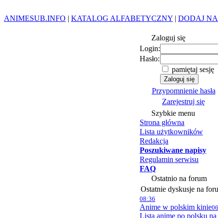
ANIMESUB.INFO
|
KATALOG ALFABETYCZNY
|
DODAJ NA
Zaloguj się
Login:
Hasło:
pamiętaj sesję
Przypomnienie hasła
Zarejestruj się
Szybkie menu
Strona główna
Lista użytkowników
Redakcja
Poszukiwane napisy
Regulamin serwisu
FAQ
Ostatnio na forum
Ostatnie dyskusje na for
08:36
Anime w polskim kinie
06
Lista anime po polsku na