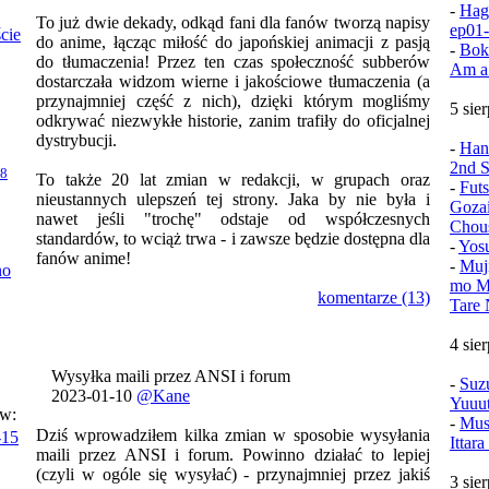
-
Hag
To już dwie dekady, odkąd fani dla fanów tworzą napisy
ep01
ście
do anime, łącząc miłość do japońskiej animacji z pasją
-
Bok
do tłumaczenia! Przez ten czas społeczność subberów
Am a
dostarczała widzom wierne i jakościowe tłumaczenia (a
przynajmniej część z nich), dzięki którym mogliśmy
5 sie
odkrywać niezwykłe historie, zanim trafiły do oficjalnej
dystrybucji.
-
Han
2nd S
08
To także 20 lat zmian w redakcji, w grupach oraz
-
Fut
nieustannych ulepszeń tej strony. Jaka by nie była i
Goza
nawet jeśli "trochę" odstaje od współczesnych
Chou
standardów, to wciąż trwa - i zawsze będzie dostępna dla
-
Yos
fanów anime!
-
Muj
no
mo Mu
komentarze (13)
Tare 
4 sie
Wysyłka maili przez ANSI i forum
-
Suz
2023-01-10
@Kane
Yuuu
ów:
-
Mush
Dziś wprowadziłem kilka zmian w sposobie wysyłania
-15
Ittar
maili przez ANSI i forum. Powinno działać to lepiej
(czyli w ogóle się wysyłać) - przynajmniej przez jakiś
3 sie