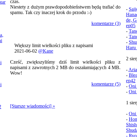
czas.
gar
Niestety z dużym prawdopodobieństwem będą trafiać do
-
Sai
spamu. Tak czy inaczej krok do przodu :-)
Hana
de, G
komentarze (3)
ep05
-
Tan
a,
-
Tan
i
-
Shu
Większy limit wielkości pliku z napisami
Haru 
2021-06-02
@Kane
2 sie
Cześć, zwiększyliśmy dziś limit wielkości pliku z
i
napisami z zawrotnych 2 MB do oszałamiających 4 MB.
-
Aria
Wow!
-
Ble
ep42
komentarze (5)
i
-
Oni
-
Oni
1 sie
[Starsze wiadomości] »
2
-
Oni
-
Hon
Shish
Shud
- Ryo