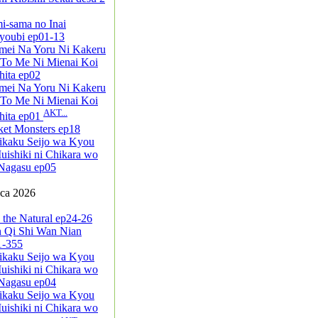
i-sama no Inai
youbi ep01-13
mei Na Yoru Ni Kakeru
 To Me Ni Mienai Koi
ita ep02
mei Na Yoru Ni Kakeru
 To Me Ni Mienai Koi
AKT...
hita ep01
ket Monsters ep18
ikaku Seijo wa Kyou
ishiki ni Chikara wo
Nagasu ep05
pca 2026
 the Natural ep24-26
n Qi Shi Wan Nian
1-355
ikaku Seijo wa Kyou
ishiki ni Chikara wo
Nagasu ep04
ikaku Seijo wa Kyou
ishiki ni Chikara wo