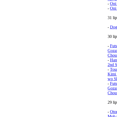
-
Oni
-
Oni
31 li
-
Dog
30 li
-
Fut
Goza
Chou
-
Han
2nd S
-
Tou
Kimi 
wo Sh
-
Fut
Goza
Chou
29 li
-
Oto
Mob n