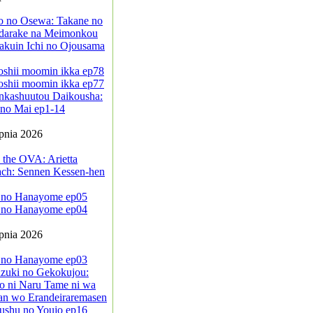
jo no Osewa: Takane no
darake na Meimonkou
akuin Ichi no Ojousama
oshii moomin ikka ep78
oshii moomin ikka ep77
nkashuutou Daikousha:
no Mai ep1-14
rpnia 2026
 the OVA: Arietta
ach: Sennen Kessen-hen
 no Hanayome ep05
 no Hanayome ep04
rpnia 2026
 no Hanayome ep03
zuki no Gekokujou:
o ni Naru Tame ni wa
an wo Erandeiraremasen
ushu no Youjo ep16