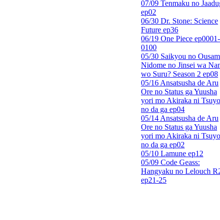
07/09 Tenmaku no Jaadu
ep02
06/30 Dr. Stone: Science
Future ep36
06/19 One Piece ep0001-
0100
05/30 Saikyou no Ousam
Nidome no Jinsei wa Nan
wo Suru? Season 2 ep08
05/16 Ansatsusha de Aru
Ore no Status ga Yuusha
yori mo Akiraka ni Tsuyo
no da ga ep04
05/14 Ansatsusha de Aru
Ore no Status ga Yuusha
yori mo Akiraka ni Tsuyo
no da ga ep02
05/10 Lamune ep12
05/09 Code Geass:
Hangyaku no Lelouch R
ep21-25