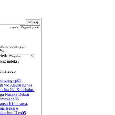
w tytule:
tatnio dodanych
ów:
ietl:
każ indeksy
rpnia 2026
ulwang ep05
mi wo Aisuru Ki wa
to Itta Jiki Koushaku-
ga Nazeka Dekiai
kimasu ep05
kotsu Kishi-sama,
ma Isekai e
akechuu II ep05