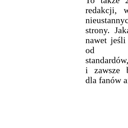
To także 
redakcji,
nieustanny
strony. Ja
nawet jeśli
od wsp
standardów,
i zawsze 
dla fanów 