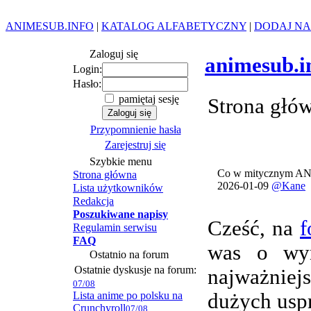
ANIMESUB.INFO
|
KATALOG ALFABETYCZNY
|
DODAJ NA
Zaloguj się
animesub.i
Login:
Hasło:
pamiętaj sesję
Strona głó
Przypomnienie hasła
Zarejestruj się
Szybkie menu
Co w mitycznym AN
Strona główna
2026-01-09
@Kane
Lista użytkowników
Redakcja
Poszukiwane napisy
Cześć, na
f
Regulamin serwisu
FAQ
was o wym
Ostatnio na forum
Ostatnie dyskusje na forum:
najważnie
07/08
Lista anime po polsku na
dużych usp
Crunchyroll
07/08