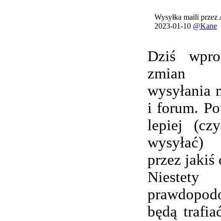
Wysyłka maili przez
2023-01-10
@Kane
Dziś wpro
zmian 
wysyłania 
i forum. Po
lepiej (cz
wysyłać) 
przez jakiś 
Nieste
prawdopod
będą trafi