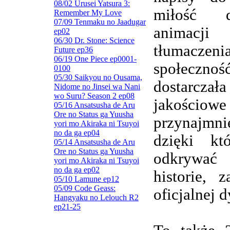
08/02 Urusei Yatsura 3:
miłość d
Remember My Love
07/09 Tenmaku no Jaadugar
animacj
ep02
06/30 Dr. Stone: Science
tłumaczenia
Future ep36
06/19 One Piece ep0001-
społeczn
0100
05/30 Saikyou no Ousama,
dostarczała
Nidome no Jinsei wa Nani
wo Suru? Season 2 ep08
jakościowe
05/16 Ansatsusha de Aru
Ore no Status ga Yuusha
przynajmnie
yori mo Akiraka ni Tsuyoi
no da ga ep04
dzięki kt
05/14 Ansatsusha de Aru
Ore no Status ga Yuusha
odkrywa
yori mo Akiraka ni Tsuyoi
no da ga ep02
historie, 
05/10 Lamune ep12
05/09 Code Geass:
oficjalnej d
Hangyaku no Lelouch R2
ep21-25