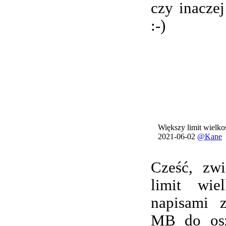
czy inacze
:-)
Większy limit wielkoś
2021-06-02
@Kane
Cześć, zwi
limit wie
napisami 
MB do osz