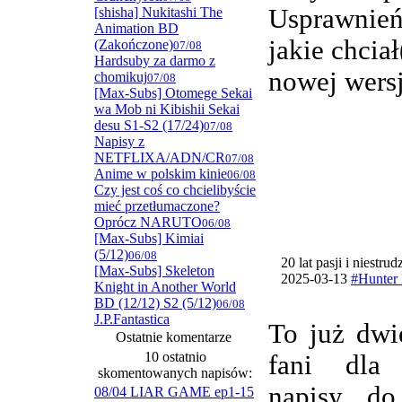
Usprawnie
[shisha] Nukitashi The
Animation BD
jakie chcia
(Zakończone)
07/08
Hardsuby za darmo z
nowej wersj
chomikuj
07/08
[Max-Subs] Otomege Sekai
wa Mob ni Kibishii Sekai
desu S1-S2 (17/24)
07/08
Napisy z
NETFLIXA/ADN/CR
07/08
Anime w polskim kinie
06/08
Czy jest coś co chcielibyście
mieć przetłumaczone?
Oprócz NARUTO
06/08
[Max-Subs] Kimiai
(5/12)
06/08
20 lat pasji i niestru
[Max-Subs] Skeleton
2025-03-13
#Hunter 
Knight in Another World
BD (12/12) S2 (5/12)
06/08
J.P.Fantastica
To już dwi
Ostatnie komentarze
10 ostatnio
fani dla
skomentowanych napisów:
napisy do
08/04 LIAR GAME ep1-15