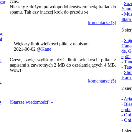
czas.
gar
-
Suz
Niestety z dużym prawdopodobieństwem będą trafiać do
Yuuu
spamu. Tak czy inaczej krok do przodu :-)
-
Mush
Ittar
komentarze (3)
3 sie
a,
i
-
Sai
Większy limit wielkości pliku z napisami
Hana
2021-06-02
@Kane
de, G
ep05
Cześć, zwiększyliśmy dziś limit wielkości pliku z
i
-
Tan
napisami z zawrotnych 2 MB do oszałamiających 4 MB.
-
Tan
Wow!
-
Shu
Haru 
komentarze (5)
i
2 sie
-
Aria
[Starsze wiadomości] »
2
-
Ble
ep42
-
Oni
-
Oni
1 sie