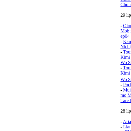
Chou
29 li
-
Oto
Mob n
ep04
-
Kam
Nichi
-
Tou
Kimi
Wo Sh
-
Tou
Kimi
Wo S
-
Poc
-
Muj
mo Mu
Tare 
28 li
-
Aria
-
Lia