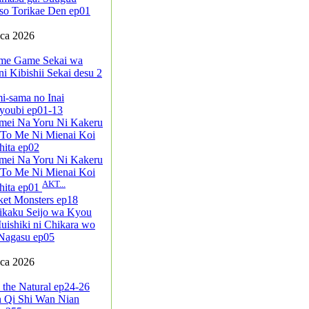
so Torikae Den ep01
pca 2026
me Game Sekai wa
i Kibishii Sekai desu 2
i-sama no Inai
youbi ep01-13
mei Na Yoru Ni Kakeru
 To Me Ni Mienai Koi
ita ep02
mei Na Yoru Ni Kakeru
 To Me Ni Mienai Koi
AKT...
hita ep01
ket Monsters ep18
ikaku Seijo wa Kyou
ishiki ni Chikara wo
Nagasu ep05
pca 2026
 the Natural ep24-26
n Qi Shi Wan Nian