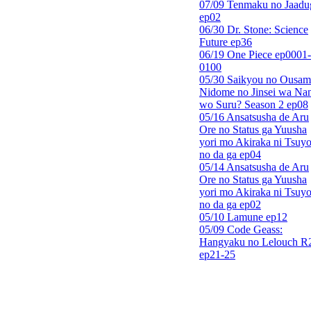
07/09 Tenmaku no Jaadu
ep02
06/30 Dr. Stone: Science
Future ep36
06/19 One Piece ep0001-
0100
05/30 Saikyou no Ousam
Nidome no Jinsei wa Nan
wo Suru? Season 2 ep08
05/16 Ansatsusha de Aru
Ore no Status ga Yuusha
yori mo Akiraka ni Tsuyo
no da ga ep04
05/14 Ansatsusha de Aru
Ore no Status ga Yuusha
yori mo Akiraka ni Tsuyo
no da ga ep02
05/10 Lamune ep12
05/09 Code Geass:
Hangyaku no Lelouch R
ep21-25