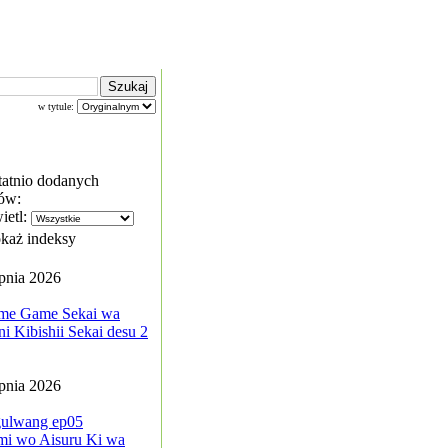
w tytule:
tatnio dodanych
ów:
ietl:
każ indeksy
rpnia 2026
me Game Sekai wa
i Kibishii Sekai desu 2
rpnia 2026
ulwang ep05
mi wo Aisuru Ki wa