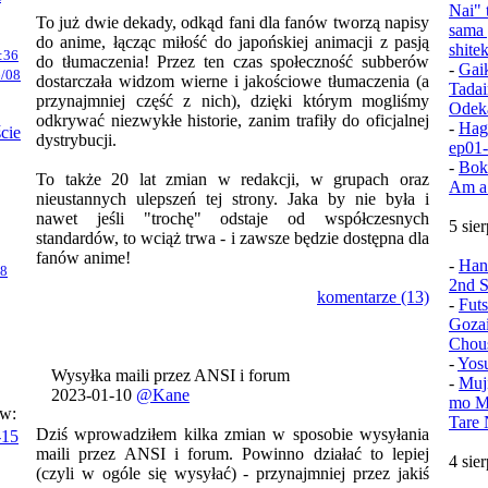
Nai" 
To już dwie dekady, odkąd fani dla fanów tworzą napisy
sama 
do anime, łącząc miłość do japońskiej animacji z pasją
shite
:36
do tłumaczenia! Przez ten czas społeczność subberów
-
Gai
/08
dostarczała widzom wierne i jakościowe tłumaczenia (a
Tadai
przynajmniej część z nich), dzięki którym mogliśmy
Odek
odkrywać niezwykłe historie, zanim trafiły do oficjalnej
-
Hag
ście
dystrybucji.
ep01
-
Bok
To także 20 lat zmian w redakcji, w grupach oraz
Am a
nieustannych ulepszeń tej strony. Jaka by nie była i
nawet jeśli "trochę" odstaje od współczesnych
5 sie
standardów, to wciąż trwa - i zawsze będzie dostępna dla
fanów anime!
-
Han
08
2nd S
komentarze (13)
-
Fut
Goza
Chou
-
Yos
Wysyłka maili przez ANSI i forum
-
Muj
2023-01-10
@Kane
mo Mu
ów:
Tare 
Dziś wprowadziłem kilka zmian w sposobie wysyłania
-15
maili przez ANSI i forum. Powinno działać to lepiej
4 sie
(czyli w ogóle się wysyłać) - przynajmniej przez jakiś