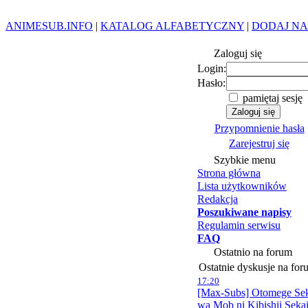
ANIMESUB.INFO
|
KATALOG ALFABETYCZNY
|
DODAJ NA
Zaloguj się
Login:
Hasło:
pamiętaj sesję
Przypomnienie hasła
Zarejestruj się
Szybkie menu
Strona główna
Lista użytkowników
Redakcja
Poszukiwane napisy
Regulamin serwisu
FAQ
Ostatnio na forum
Ostatnie dyskusje na for
17:20
[Max-Subs] Otomege Se
wa Mob ni Kibishii Seka