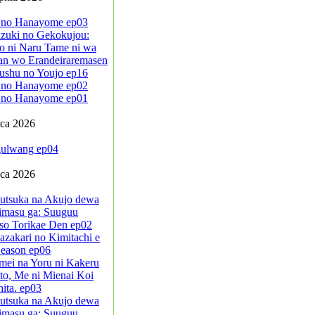
 no Hanayome ep03
zuki no Gekokujou:
o ni Naru Tame ni wa
an wo Erandeiraremasen
ushu no Youjo ep16
 no Hanayome ep02
 no Hanayome ep01
pca 2026
ulwang ep04
pca 2026
sutsuka na Akujo dewa
imasu ga: Suuguu
so Torikae Den ep02
azakari no Kimitachi e
eason ep06
mei na Yoru ni Kakeru
to, Me ni Mienai Koi
ita. ep03
sutsuka na Akujo dewa
imasu ga: Suuguu