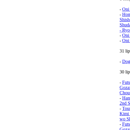
-
Oni
-
Hon
Shish
Shud
- Ryo
-
Oni
-
Oni
31 li
-
Dog
30 li
-
Fut
Goza
Chou
-
Han
2nd S
-
Tou
Kimi 
wo Sh
-
Fut
Goza