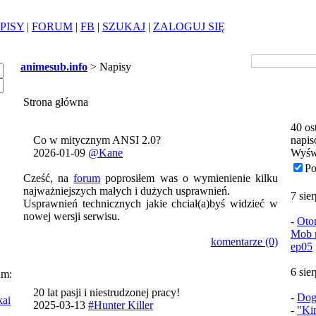
PISY
|
FORUM
|
FB
|
SZUKAJ
|
ZALOGUJ SIĘ
animesub.info
> Napisy
Strona główna
40 os
Co w mitycznym ANSI 2.0?
napis
2026-01-09
@Kane
Wyśw
Po
Cześć, na
forum
poprosiłem was o wymienienie kilku
najważniejszych małych i dużych usprawnień.
7 sie
Usprawnień technicznych jakie chciał(a)byś widzieć w
nowej wersji serwisu.
-
Oto
Mob n
komentarze (0)
ep05
6 sie
um:
20 lat pasji i niestrudzonej pracy!
-
Dog
kai
2025-03-13
#Hunter Killer
-
"Ki
i