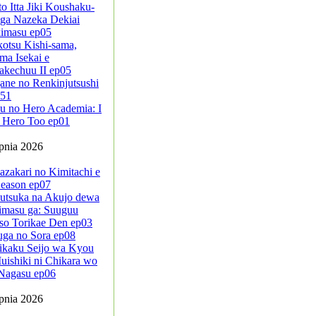
to Itta Jiki Koushaku-
ga Nazeka Dekiai
kimasu ep05
kotsu Kishi-sama,
ma Isekai e
akechuu II ep05
ane no Renkinjutsushi
-51
u no Hero Academia: I
 Hero Too ep01
rpnia 2026
azakari no Kimitachi e
eason ep07
sutsuka na Akujo dewa
imasu ga: Suuguu
so Torikae Den ep03
uga no Sora ep08
ikaku Seijo wa Kyou
ishiki ni Chikara wo
Nagasu ep06
rpnia 2026