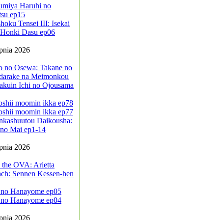
umiya Haruhi no
tsu ep15
oku Tensei III: Isekai
a Honki Dasu ep06
rpnia 2026
jo no Osewa: Takane no
darake na Meimonkou
akuin Ichi no Ojousama
oshii moomin ikka ep78
oshii moomin ikka ep77
nkashuutou Daikousha:
no Mai ep1-14
rpnia 2026
 the OVA: Arietta
ach: Sennen Kessen-hen
 no Hanayome ep05
 no Hanayome ep04
rpnia 2026