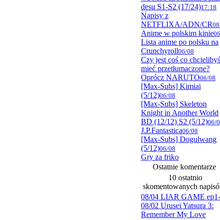
desu S1-S2 (17/24)
17:18
Napisy z
NETFLIXA/ADN/CR
08
Anime w polskim kinie
06
Lista anime po polsku na
Crunchyroll
06/08
Czy jest coś co chcieliby
mieć przetłumaczone?
Oprócz NARUTO
06/08
[Max-Subs] Kimiai
(5/12)
06/08
[Max-Subs] Skeleton
Knight in Another World
BD (12/12) S2 (5/12)
06/
J.P.Fantastica
06/08
[Max-Subs] Dogulwang
(5/12)
06/08
Gry za friko
Ostatnie komentarze
10 ostatnio
skomentowanych napis
08/04 LIAR GAME ep1
08/02 Urusei Yatsura 3:
Remember My Love