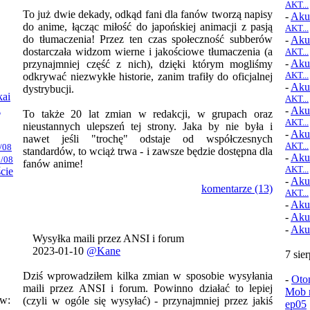
AKT...
To już dwie dekady, odkąd fani dla fanów tworzą napisy
-
Aku
do anime, łącząc miłość do japońskiej animacji z pasją
AKT...
do tłumaczenia! Przez ten czas społeczność subberów
-
Aku
dostarczała widzom wierne i jakościowe tłumaczenia (a
AKT...
-
Aku
przynajmniej część z nich), dzięki którym mogliśmy
AKT...
odkrywać niezwykłe historie, zanim trafiły do oficjalnej
-
Aku
dystrybucji.
kai
AKT...
i
-
Aku
To także 20 lat zmian w redakcji, w grupach oraz
AKT...
nieustannych ulepszeń tej strony. Jaka by nie była i
-
Aku
nawet jeśli "trochę" odstaje od współczesnych
AKT...
/08
standardów, to wciąż trwa - i zawsze będzie dostępna dla
-
Aku
/08
fanów anime!
AKT...
ście
-
Aku
komentarze (13)
AKT...
-
Aku
-
Aku
-
Aku
Wysyłka maili przez ANSI i forum
2023-01-10
@Kane
7 sie
Dziś wprowadziłem kilka zmian w sposobie wysyłania
-
Oto
maili przez ANSI i forum. Powinno działać to lepiej
Mob n
ów:
(czyli w ogóle się wysyłać) - przynajmniej przez jakiś
ep05