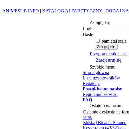
ANIMESUB.INFO
|
KATALOG ALFABETYCZNY
|
DODAJ NA
Zaloguj się
Login:
Hasło:
pamiętaj sesję
Przypomnienie hasła
Zarejestruj się
Szybkie menu
Strona główna
Lista użytkowników
Redakcja
Poszukiwane napisy
Regulamin serwisu
FAQ
Ostatnio na forum
Ostatnie dyskusje na for
08/08
[shisha] Bleach: Sennen
Kessen-hen (43/52)
08/08