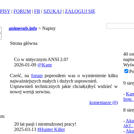
PISY
|
FORUM
|
FB
|
SZUKAJ
|
ZALOGUJ SIĘ
animesub.info
> Napisy
Strona główna
40 os
Co w mitycznym ANSI 2.0?
napis
2026-01-09
@Kane
Wyśw
Po
Cześć, na
forum
poprosiłem was o wymienienie kilku
najważniejszych małych i dużych usprawnień.
9 sie
Usprawnień technicznych jakie chciał(a)byś widzieć w
nowej wersji serwisu.
-
Kare
Irete
komentarze (0)
8 sie
um:
-
Aku
20 lat pasji i niestrudzonej pracy!
AKT...
2025-03-13
#Hunter Killer
-
Aku