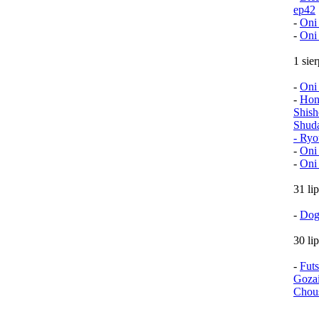
ep42
-
Oni
-
Oni
1 sie
-
Oni
-
Hon
Shish
Shud
- Ryo
-
Oni
-
Oni
31 li
-
Dog
30 li
-
Fut
Goza
Chou