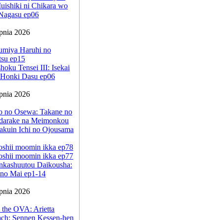
ishiki ni Chikara wo
Nagasu ep06
rpnia 2026
umiya Haruhi no
tsu ep15
oku Tensei III: Isekai
a Honki Dasu ep06
rpnia 2026
jo no Osewa: Takane no
darake na Meimonkou
akuin Ichi no Ojousama
oshii moomin ikka ep78
oshii moomin ikka ep77
nkashuutou Daikousha:
no Mai ep1-14
rpnia 2026
 the OVA: Arietta
ach: Sennen Kessen-hen