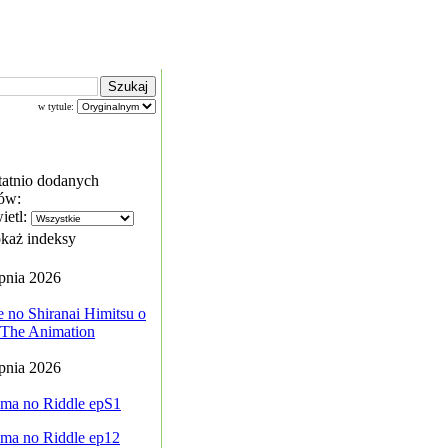
w tytule:
tatnio dodanych
ów:
ietl:
każ indeksy
rpnia 2026
 no Shiranai Himitsu o
. The Animation
rpnia 2026
ma no Riddle epS1
ma no Riddle ep12