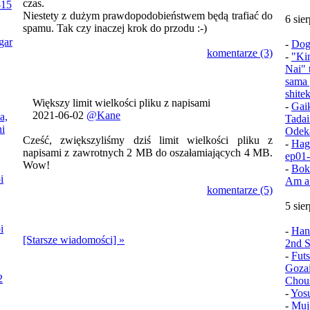
czas.
-15
Niestety z dużym prawdopodobieństwem będą trafiać do
6 sie
spamu. Tak czy inaczej krok do przodu :-)
gar
-
Dog
komentarze (3)
-
"Ki
Nai" 
sama 
shite
Większy limit wielkości pliku z napisami
-
Gai
2021-06-02
@Kane
a,
Tadai
i
Odek
Cześć, zwiększyliśmy dziś limit wielkości pliku z
-
Hag
napisami z zawrotnych 2 MB do oszałamiających 4 MB.
ep01
Wow!
-
Bok
i
Am a
komentarze (5)
5 sie
i
-
Han
[Starsze wiadomości] »
2nd S
-
Fut
Goza
2
Chou
-
Yos
-
Muj