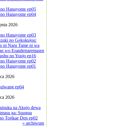
 no Hanayome ep05
 no Hanayome ep04
rpnia 2026
 no Hanayome ep03
zuki no Gekokujou:
o ni Naru Tame ni wa
an wo Erandeiraremasen
ushu no Youjo ep16
 no Hanayome ep02
 no Hanayome ep01
pca 2026
ulwang ep04
pca 2026
sutsuka na Akujo dewa
imasu ga: Suuguu
so Torikae Den ep02
» archiwum