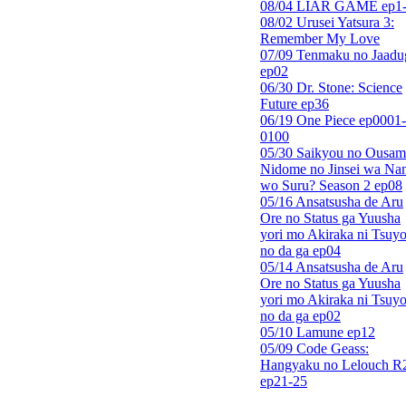
08/04 LIAR GAME ep1
08/02 Urusei Yatsura 3:
Remember My Love
07/09 Tenmaku no Jaadu
ep02
06/30 Dr. Stone: Science
Future ep36
06/19 One Piece ep0001-
0100
05/30 Saikyou no Ousam
Nidome no Jinsei wa Nan
wo Suru? Season 2 ep08
05/16 Ansatsusha de Aru
Ore no Status ga Yuusha
yori mo Akiraka ni Tsuyo
no da ga ep04
05/14 Ansatsusha de Aru
Ore no Status ga Yuusha
yori mo Akiraka ni Tsuyo
no da ga ep02
05/10 Lamune ep12
05/09 Code Geass:
Hangyaku no Lelouch R
ep21-25