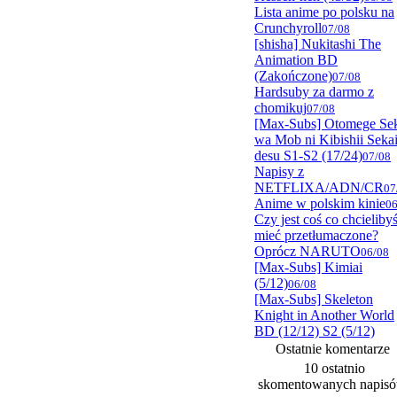
Lista anime po polsku na
Crunchyroll
07/08
[shisha] Nukitashi The
Animation BD
(Zakończone)
07/08
Hardsuby za darmo z
chomikuj
07/08
[Max-Subs] Otomege Se
wa Mob ni Kibishii Seka
desu S1-S2 (17/24)
07/08
Napisy z
NETFLIXA/ADN/CR
07
Anime w polskim kinie
06
Czy jest coś co chcieliby
mieć przetłumaczone?
Oprócz NARUTO
06/08
[Max-Subs] Kimiai
(5/12)
06/08
[Max-Subs] Skeleton
Knight in Another World
BD (12/12) S2 (5/12)
Ostatnie komentarze
10 ostatnio
skomentowanych napis