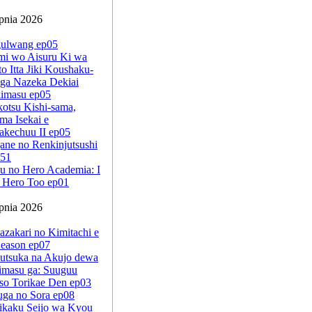
rpnia 2026
ulwang ep05
mi wo Aisuru Ki wa
to Itta Jiki Koushaku-
ga Nazeka Dekiai
kimasu ep05
kotsu Kishi-sama,
ma Isekai e
akechuu II ep05
ane no Renkinjutsushi
-51
u no Hero Academia: I
 Hero Too ep01
rpnia 2026
azakari no Kimitachi e
eason ep07
sutsuka na Akujo dewa
imasu ga: Suuguu
so Torikae Den ep03
uga no Sora ep08
ikaku Seijo wa Kyou