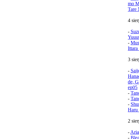
mo Mu
Tare 
4 sie
-
Suz
Yuuu
-
Mush
Ittar
3 sie
-
Sai
Hana
de, G
ep05
-
Tan
-
Tan
-
Shu
Haru 
2 sie
-
Aria
-
Ble