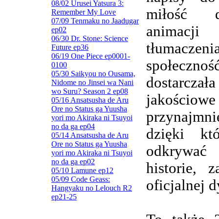
08/02 Urusei Yatsura 3:
miłość d
Remember My Love
07/09 Tenmaku no Jaadugar
animacj
ep02
06/30 Dr. Stone: Science
tłumaczenia
Future ep36
06/19 One Piece ep0001-
społeczn
0100
05/30 Saikyou no Ousama,
dostarczała
Nidome no Jinsei wa Nani
wo Suru? Season 2 ep08
jakościowe
05/16 Ansatsusha de Aru
Ore no Status ga Yuusha
przynajmnie
yori mo Akiraka ni Tsuyoi
no da ga ep04
dzięki kt
05/14 Ansatsusha de Aru
Ore no Status ga Yuusha
odkrywa
yori mo Akiraka ni Tsuyoi
no da ga ep02
historie, 
05/10 Lamune ep12
05/09 Code Geass:
oficjalnej d
Hangyaku no Lelouch R2
ep21-25