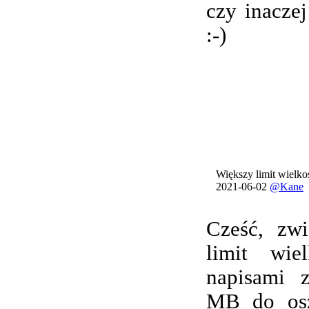
czy inacze
:-)
Większy limit wielkoś
2021-06-02
@Kane
Cześć, zwi
limit wie
napisami 
MB do osz