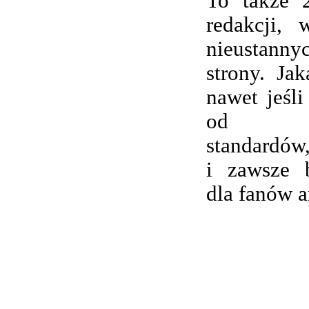
To także 
redakcji,
nieustanny
strony. Ja
nawet jeśli
od wsp
standardów,
i zawsze 
dla fanów 