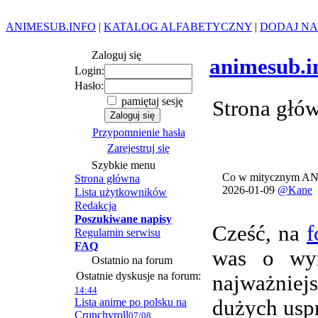
ANIMESUB.INFO
|
KATALOG ALFABETYCZNY
|
DODAJ NA
Zaloguj się
animesub.i
Login:
Hasło:
pamiętaj sesję
Strona głó
Przypomnienie hasła
Zarejestruj się
Szybkie menu
Co w mitycznym AN
Strona główna
2026-01-09
@Kane
Lista użytkowników
Redakcja
Poszukiwane napisy
Cześć, na
f
Regulamin serwisu
FAQ
was o wym
Ostatnio na forum
Ostatnie dyskusje na forum:
najważnie
14:44
Lista anime po polsku na
dużych usp
Crunchyroll
07/08