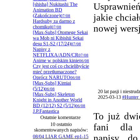
Usprawnie
[shisha] Nukitashi The
Animation BD
jakie chcia
(Zakończone)
07/08
Hardsuby za darmo z
nowej wersj
chomikuj
07/08
[Max-Subs] Otomege Sekai
wa Mob ni Kibishii Sekai
desu S1-S2 (17/24)
07/08
Napisy z
NETFLIXA/ADN/CR
07/08
Anime w polskim kinie
06/08
Czy jest coś co chcielibyście
mieć przetłumaczone?
Oprócz NARUTO
06/08
[Max-Subs] Kimiai
(5/12)
06/08
20 lat pasji i niestru
[Max-Subs] Skeleton
2025-03-13
#Hunter 
Knight in Another World
BD (12/12) S2 (5/12)
06/08
J.P.Fantastica
To już dwi
Ostatnie komentarze
10 ostatnio
fani dla
skomentowanych napisów:
napisy do
08/04 LIAR GAME ep1-15