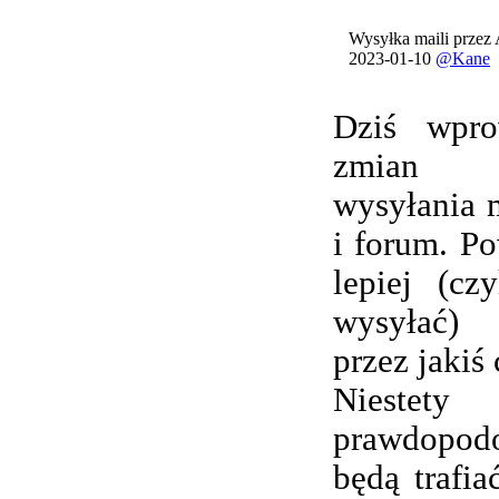
Wysyłka maili przez
2023-01-10
@Kane
Dziś wpro
zmian 
wysyłania 
i forum. Po
lepiej (cz
wysyłać) 
przez jakiś 
Nieste
prawdopod
będą trafi