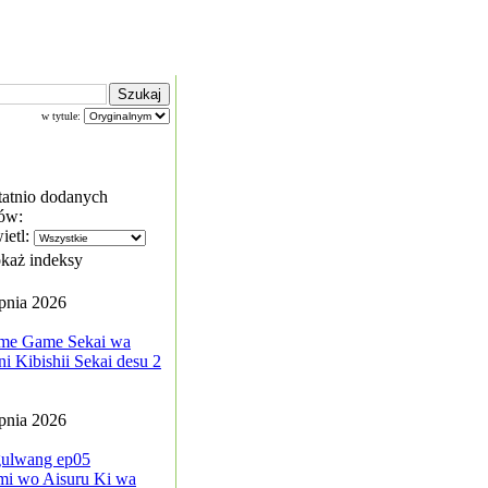
w tytule:
tatnio dodanych
ów:
ietl:
każ indeksy
rpnia 2026
me Game Sekai wa
i Kibishii Sekai desu 2
rpnia 2026
ulwang ep05
mi wo Aisuru Ki wa