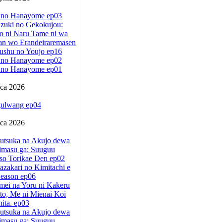
 no Hanayome ep03
zuki no Gekokujou:
o ni Naru Tame ni wa
an wo Erandeiraremasen
ushu no Youjo ep16
 no Hanayome ep02
 no Hanayome ep01
pca 2026
ulwang ep04
pca 2026
sutsuka na Akujo dewa
imasu ga: Suuguu
so Torikae Den ep02
azakari no Kimitachi e
eason ep06
mei na Yoru ni Kakeru
to, Me ni Mienai Koi
ita. ep03
sutsuka na Akujo dewa
imasu ga: Suuguu