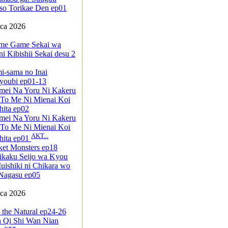
so Torikae Den ep01
pca 2026
me Game Sekai wa
i Kibishii Sekai desu 2
i-sama no Inai
youbi ep01-13
mei Na Yoru Ni Kakeru
 To Me Ni Mienai Koi
ita ep02
mei Na Yoru Ni Kakeru
 To Me Ni Mienai Koi
AKT...
hita ep01
ket Monsters ep18
ikaku Seijo wa Kyou
ishiki ni Chikara wo
Nagasu ep05
pca 2026
 the Natural ep24-26
n Qi Shi Wan Nian