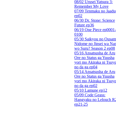
08/02 Urusei Yatsura 3:
Remember My Love
07/09 Tenmaku no Jaadu
ep02
06/30 Dr. Stone: Science
Future ep36
06/19 One Piece ep0001-
0100
05/30 Saikyou no Ousam
Nidome no Jinsei wa Nan
wo Suru? Season 2 ep08
05/16 Ansatsusha de Aru
Ore no Status ga Yuusha
yori mo Akiraka ni Tsuyo
no da ga ep04
05/14 Ansatsusha de Aru
Ore no Status ga Yuusha
yori mo Akiraka ni Tsuyo
no da ga ep02
05/10 Lamune ep12
05/09 Code Geass:
Hangyaku no Lelouch R
ep21-25