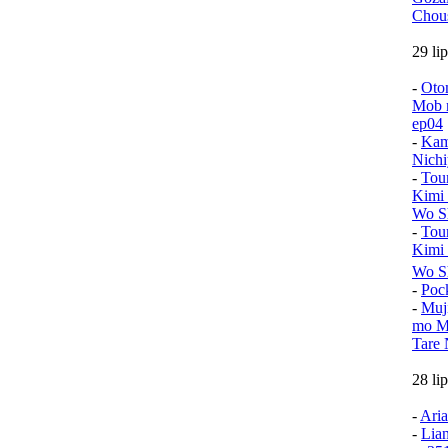
Chou
29 li
-
Oto
Mob n
ep04
-
Kam
Nichi
-
Tou
Kimi
Wo Sh
-
Tou
Kimi
Wo S
-
Poc
-
Muj
mo Mu
Tare 
28 li
-
Aria
-
Lia