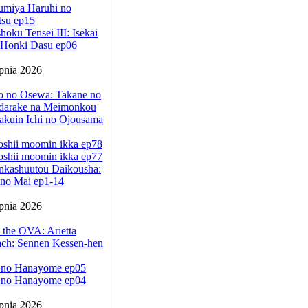
umiya Haruhi no
tsu ep15
oku Tensei III: Isekai
a Honki Dasu ep06
rpnia 2026
jo no Osewa: Takane no
darake na Meimonkou
akuin Ichi no Ojousama
oshii moomin ikka ep78
oshii moomin ikka ep77
nkashuutou Daikousha:
no Mai ep1-14
rpnia 2026
 the OVA: Arietta
ach: Sennen Kessen-hen
 no Hanayome ep05
 no Hanayome ep04
rpnia 2026