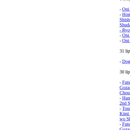
-
Oni
-
Hon
Shish
Shud
- Ryo
-
Oni
-
Oni
31 li
-
Dog
30 li
-
Fut
Goza
Chou
-
Han
2nd S
-
Tou
Kimi 
wo Sh
-
Fut
Goza