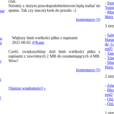
czas.
-
Suz
Niestety z dużym prawdopodobieństwem będą trafiać do
Yuuu
spamu. Tak czy inaczej krok do przodu :-)
gar
-
Mush
Ittar
komentarze (3)
3 sie
-
Sai
Większy limit wielkości pliku z napisami
a,
Hana
2021-06-02
@Kane
i
de, G
ep05
Cześć, zwiększyliśmy dziś limit wielkości pliku z
-
Tan
napisami z zawrotnych 2 MB do oszałamiających 4 MB.
-
Tan
Wow!
i
-
Shu
Haru 
komentarze (5)
2 sie
i
-
Aria
[Starsze wiadomości] »
-
Ble
ep42
2
-
Oni
-
Oni
1 sie