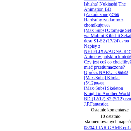
[shisha] Nukitashi The
Animation BD
(Zakończone)
07/08
Hardsuby za darmo z
chomikuj
07/08
[Max-Subs] Otomege Se
wa Mob ni Kibishii Seka
desu S1-S2 (17/24)
07/08
Napisy z
NETFLIXA/ADN/CR
07
Anime w polskim kinie
06
Czy jest coś co chcieliby
mieć przetłumaczone?
Oprócz NARUTO
06/08
[Max-Subs] Kimiai
(5/12)
06/08
[Max-Subs] Skeleton
Knight in Another World
BD (12/12) S2 (5/12)
06/
J.P.Fantastica
Ostatnie komentarze
10 ostatnio
skomentowanych napis
08/04 LIAR GAME ep1