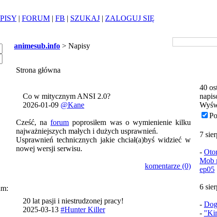
PISY
|
FORUM
|
FB
|
SZUKAJ
|
ZALOGUJ SIĘ
animesub.info
> Napisy
Strona główna
40 os
Co w mitycznym ANSI 2.0?
napis
2026-01-09
@Kane
Wyśw
Po
Cześć, na
forum
poprosiłem was o wymienienie kilku
najważniejszych małych i dużych usprawnień.
7 sie
Usprawnień technicznych jakie chciał(a)byś widzieć w
nowej wersji serwisu.
-
Oto
Mob n
komentarze (0)
ep05
6 sie
um:
20 lat pasji i niestrudzonej pracy!
-
Dog
2025-03-13
#Hunter Killer
-
"Ki