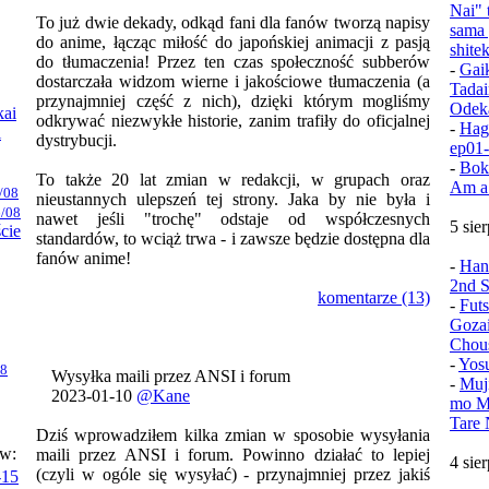
Nai" 
To już dwie dekady, odkąd fani dla fanów tworzą napisy
sama 
do anime, łącząc miłość do japońskiej animacji z pasją
shite
do tłumaczenia! Przez ten czas społeczność subberów
-
Gai
dostarczała widzom wierne i jakościowe tłumaczenia (a
Tadai
przynajmniej część z nich), dzięki którym mogliśmy
Odek
kai
odkrywać niezwykłe historie, zanim trafiły do oficjalnej
-
Hag
i
dystrybucji.
ep01
-
Bok
To także 20 lat zmian w redakcji, w grupach oraz
Am a
/08
nieustannych ulepszeń tej strony. Jaka by nie była i
/08
nawet jeśli "trochę" odstaje od współczesnych
5 sie
ście
standardów, to wciąż trwa - i zawsze będzie dostępna dla
fanów anime!
-
Han
2nd S
komentarze (13)
-
Fut
Goza
Chou
-
Yos
08
Wysyłka maili przez ANSI i forum
-
Muj
2023-01-10
@Kane
mo Mu
Tare 
Dziś wprowadziłem kilka zmian w sposobie wysyłania
ów:
maili przez ANSI i forum. Powinno działać to lepiej
4 sie
(czyli w ogóle się wysyłać) - przynajmniej przez jakiś
-15