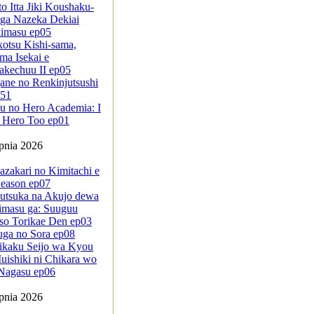
to Itta Jiki Koushaku-
ga Nazeka Dekiai
kimasu ep05
kotsu Kishi-sama,
ma Isekai e
akechuu II ep05
ane no Renkinjutsushi
-51
u no Hero Academia: I
 Hero Too ep01
rpnia 2026
azakari no Kimitachi e
eason ep07
sutsuka na Akujo dewa
imasu ga: Suuguu
so Torikae Den ep03
uga no Sora ep08
ikaku Seijo wa Kyou
ishiki ni Chikara wo
Nagasu ep06
rpnia 2026