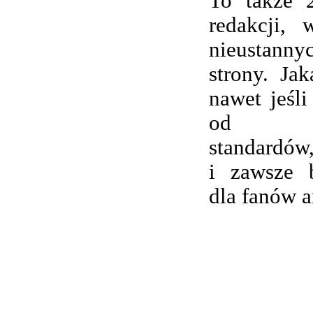
To także 
redakcji,
nieustanny
strony. Ja
nawet jeśli
od wsp
standardów,
i zawsze 
dla fanów 