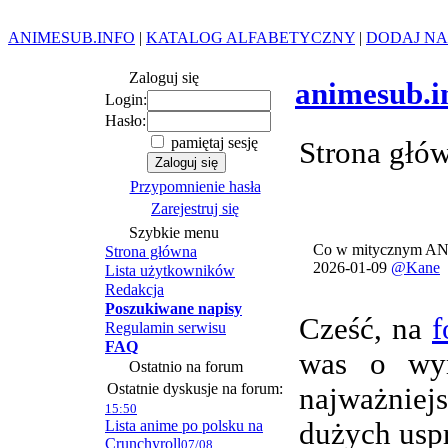
ANIMESUB.INFO
|
KATALOG ALFABETYCZNY
|
DODAJ NA
Zaloguj się
animesub.i
Login:
Hasło:
pamiętaj sesję
Strona głó
Przypomnienie hasła
Zarejestruj się
Szybkie menu
Co w mitycznym AN
Strona główna
2026-01-09
@Kane
Lista użytkowników
Redakcja
Poszukiwane napisy
Cześć, na
f
Regulamin serwisu
FAQ
was o wym
Ostatnio na forum
Ostatnie dyskusje na forum:
najważnie
15:50
Lista anime po polsku na
dużych usp
Crunchyroll
07/08