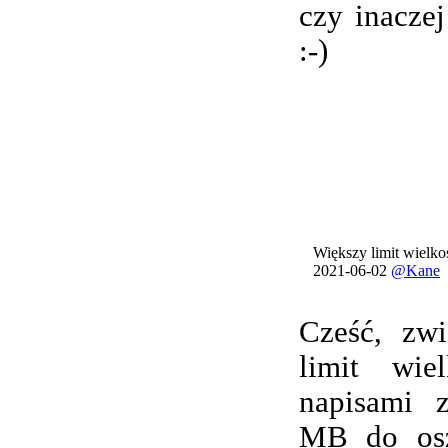
czy inacze
:-)
Większy limit wielkoś
2021-06-02
@Kane
Cześć, zwi
limit wie
napisami 
MB do osz