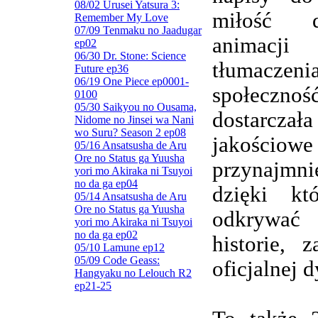
08/02 Urusei Yatsura 3:
miłość d
Remember My Love
07/09 Tenmaku no Jaadugar
animacj
ep02
06/30 Dr. Stone: Science
tłumaczenia
Future ep36
06/19 One Piece ep0001-
społeczn
0100
05/30 Saikyou no Ousama,
dostarczała
Nidome no Jinsei wa Nani
wo Suru? Season 2 ep08
jakościowe
05/16 Ansatsusha de Aru
Ore no Status ga Yuusha
przynajmnie
yori mo Akiraka ni Tsuyoi
no da ga ep04
dzięki kt
05/14 Ansatsusha de Aru
Ore no Status ga Yuusha
odkrywa
yori mo Akiraka ni Tsuyoi
no da ga ep02
historie, 
05/10 Lamune ep12
05/09 Code Geass:
oficjalnej d
Hangyaku no Lelouch R2
ep21-25