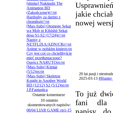
Usprawnie
[shisha] Nukitashi The
Animation BD
jakie chcia
(Zakończone)
07/08
Hardsuby za darmo z
nowej wersj
chomikuj
07/08
[Max-Subs] Otomege Sekai
wa Mob ni Kibishii Sekai
desu S1-S2 (17/24)
07/08
Napisy z
NETFLIXA/ADN/CR
07/08
Anime w polskim kinie
06/08
Czy jest coś co chcielibyście
mieć przetłumaczone?
Oprócz NARUTO
06/08
[Max-Subs] Kimiai
(5/12)
06/08
20 lat pasji i niestru
[Max-Subs] Skeleton
2025-03-13
#Hunter 
Knight in Another World
BD (12/12) S2 (5/12)
06/08
J.P.Fantastica
To już dwi
Ostatnie komentarze
10 ostatnio
fani dla
skomentowanych napisów:
napisy do
08/04 LIAR GAME ep1-15