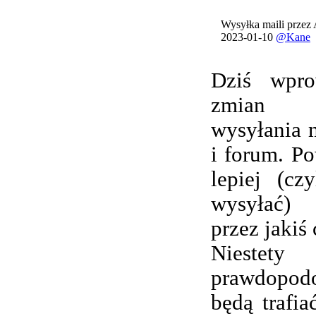
Wysyłka maili przez
2023-01-10
@Kane
Dziś wpro
zmian 
wysyłania 
i forum. Po
lepiej (cz
wysyłać) 
przez jakiś 
Nieste
prawdopod
będą trafi