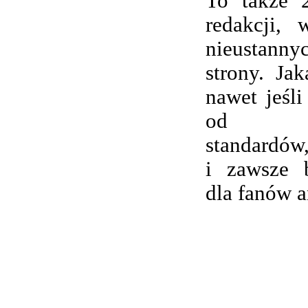
To także 
redakcji,
nieustanny
strony. Ja
nawet jeśli
od wsp
standardów,
i zawsze 
dla fanów 