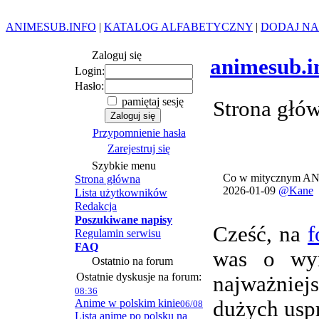
ANIMESUB.INFO
|
KATALOG ALFABETYCZNY
|
DODAJ NA
Zaloguj się
animesub.i
Login:
Hasło:
pamiętaj sesję
Strona głó
Przypomnienie hasła
Zarejestruj się
Szybkie menu
Co w mitycznym AN
Strona główna
2026-01-09
@Kane
Lista użytkowników
Redakcja
Poszukiwane napisy
Cześć, na
f
Regulamin serwisu
FAQ
was o wym
Ostatnio na forum
Ostatnie dyskusje na forum:
najważnie
08:36
Anime w polskim kinie
dużych usp
06/08
Lista anime po polsku na