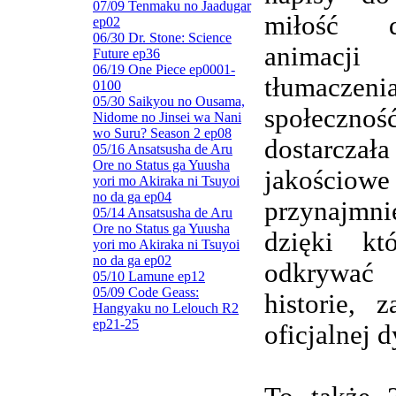
07/09 Tenmaku no Jaadugar
miłość d
ep02
06/30 Dr. Stone: Science
animacj
Future ep36
06/19 One Piece ep0001-
tłumaczenia
0100
05/30 Saikyou no Ousama,
społeczn
Nidome no Jinsei wa Nani
wo Suru? Season 2 ep08
dostarczała
05/16 Ansatsusha de Aru
Ore no Status ga Yuusha
jakościowe
yori mo Akiraka ni Tsuyoi
no da ga ep04
przynajmnie
05/14 Ansatsusha de Aru
Ore no Status ga Yuusha
dzięki kt
yori mo Akiraka ni Tsuyoi
no da ga ep02
odkrywa
05/10 Lamune ep12
05/09 Code Geass:
historie, 
Hangyaku no Lelouch R2
ep21-25
oficjalnej d