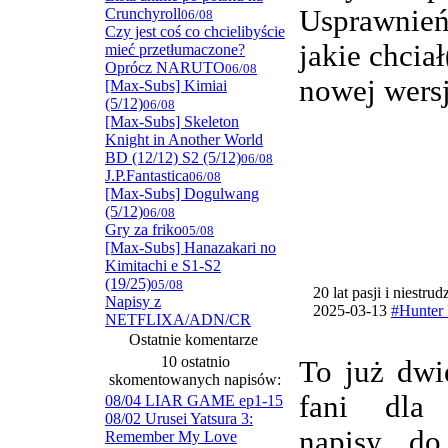
Usprawnie
Crunchyroll
06/08
Czy jest coś co chcielibyście
jakie chcia
mieć przetłumaczone?
Oprócz NARUTO
06/08
nowej wersj
[Max-Subs] Kimiai
(5/12)
06/08
[Max-Subs] Skeleton
Knight in Another World
BD (12/12) S2 (5/12)
06/08
J.P.Fantastica
06/08
[Max-Subs] Dogulwang
(5/12)
06/08
Gry za friko
05/08
[Max-Subs] Hanazakari no
Kimitachi e S1-S2
(19/25)
05/08
20 lat pasji i niestru
Napisy z
2025-03-13
#Hunter 
NETFLIXA/ADN/CR
Ostatnie komentarze
10 ostatnio
To już dwi
skomentowanych napisów:
fani dla
08/04 LIAR GAME ep1-15
08/02 Urusei Yatsura 3:
napisy do
Remember My Love