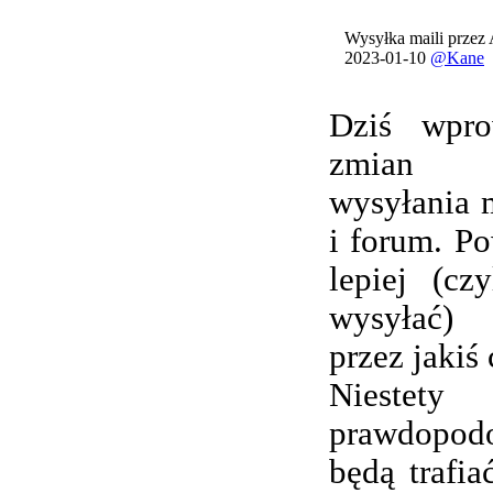
Wysyłka maili przez
2023-01-10
@Kane
Dziś wpro
zmian 
wysyłania 
i forum. Po
lepiej (cz
wysyłać) 
przez jakiś 
Nieste
prawdopod
będą trafi