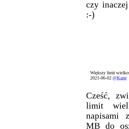
czy inacze
:-)
Większy limit wielkoś
2021-06-02
@Kane
Cześć, zwi
limit wie
napisami 
MB do osz