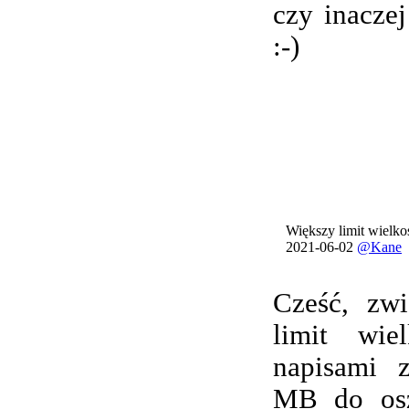
czy inacze
:-)
Większy limit wielkoś
2021-06-02
@Kane
Cześć, zwi
limit wie
napisami 
MB do osz