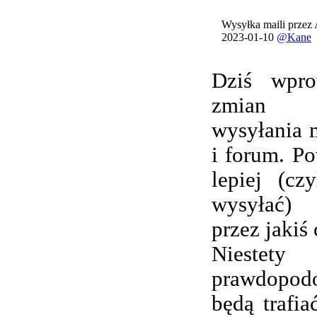
Wysyłka maili przez
2023-01-10
@Kane
Dziś wpro
zmian 
wysyłania 
i forum. Po
lepiej (cz
wysyłać) 
przez jakiś 
Nieste
prawdopod
będą trafi