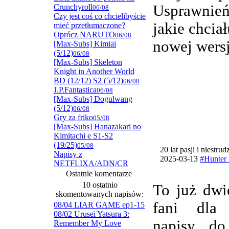
Usprawnie
Crunchyroll
06/08
Czy jest coś co chcielibyście
jakie chcia
mieć przetłumaczone?
Oprócz NARUTO
06/08
nowej wersj
[Max-Subs] Kimiai
(5/12)
06/08
[Max-Subs] Skeleton
Knight in Another World
BD (12/12) S2 (5/12)
06/08
J.P.Fantastica
06/08
[Max-Subs] Dogulwang
(5/12)
06/08
Gry za friko
05/08
[Max-Subs] Hanazakari no
Kimitachi e S1-S2
(19/25)
05/08
20 lat pasji i niestru
Napisy z
2025-03-13
#Hunter 
NETFLIXA/ADN/CR
Ostatnie komentarze
10 ostatnio
To już dwi
skomentowanych napisów:
fani dla
08/04 LIAR GAME ep1-15
08/02 Urusei Yatsura 3:
napisy do
Remember My Love