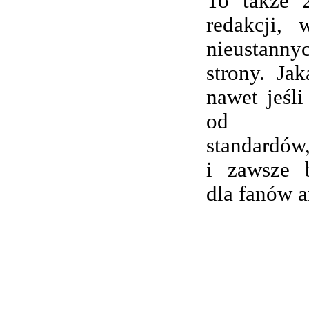
To także 
redakcji,
nieustanny
strony. Ja
nawet jeśli
od wsp
standardów,
i zawsze 
dla fanów 