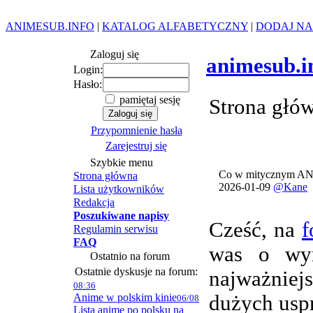
ANIMESUB.INFO
|
KATALOG ALFABETYCZNY
|
DODAJ NA
Zaloguj się
animesub.i
Login:
Hasło:
pamiętaj sesję
Strona głó
Przypomnienie hasła
Zarejestruj się
Szybkie menu
Co w mitycznym AN
Strona główna
2026-01-09
@Kane
Lista użytkowników
Redakcja
Poszukiwane napisy
Cześć, na
f
Regulamin serwisu
FAQ
was o wym
Ostatnio na forum
Ostatnie dyskusje na forum:
najważnie
08:36
Anime w polskim kinie
dużych usp
06/08
Lista anime po polsku na