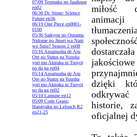
07/09 Tenmaku no Jaadugar
miłość d
ep02
06/30 Dr. Stone: Science
animacj
Future ep36
06/19 One Piece ep0001-
tłumaczenia
0100
05/30 Saikyou no Ousama,
społeczn
Nidome no Jinsei wa Nani
wo Suru? Season 2 ep08
dostarczała
05/16 Ansatsusha de Aru
Ore no Status ga Yuusha
jakościowe
yori mo Akiraka ni Tsuyoi
no da ga ep04
przynajmnie
05/14 Ansatsusha de Aru
Ore no Status ga Yuusha
dzięki kt
yori mo Akiraka ni Tsuyoi
no da ga ep02
odkrywa
05/10 Lamune ep12
05/09 Code Geass:
historie, 
Hangyaku no Lelouch R2
ep21-25
oficjalnej d