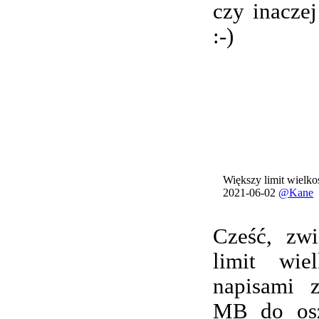
czy inacze
:-)
Większy limit wielkoś
2021-06-02
@Kane
Cześć, zwi
limit wie
napisami 
MB do osz