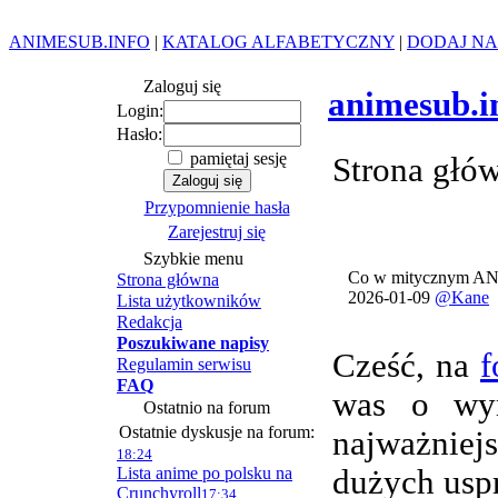
ANIMESUB.INFO
|
KATALOG ALFABETYCZNY
|
DODAJ NA
Zaloguj się
animesub.i
Login:
Hasło:
pamiętaj sesję
Strona głó
Przypomnienie hasła
Zarejestruj się
Szybkie menu
Co w mitycznym AN
Strona główna
2026-01-09
@Kane
Lista użytkowników
Redakcja
Poszukiwane napisy
Cześć, na
f
Regulamin serwisu
FAQ
was o wym
Ostatnio na forum
Ostatnie dyskusje na forum:
najważnie
18:24
Lista anime po polsku na
dużych usp
Crunchyroll
17:34