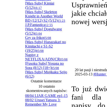
Usprawnie
[Max-Subs] Kimiai
(5/12)
16:17
jakie chcia
[Max-Subs] Skeleton
Knight in Another World
nowej wersj
BD (12/12) S2 (5/12)
15:23
J.P.Fantastica
12:55
[Max-Subs] Dogulwang
(5/12)
03:04
Gry za friko
05/08
[Max-Subs] Hanazakari no
Kimitachi e S1-S2
(19/25)
05/08
Napisy z
NETFLIXA/ADN/CR
05/08
[Fusoku Subs] Yosuga no
Sora (8/12) [18+]
05/08
20 lat pasji i niestru
[Max-Subs] Mujikaku Seijo
2025-03-13
#Hunter 
(6/12)
Ostatnie komentarze
10 ostatnio
To już dwi
skomentowanych napisów:
fani dla
08/04 LIAR GAME ep1-15
08/02 Urusei Yatsura 3:
napisy do
Remember My Love