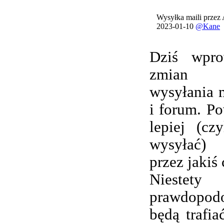
Wysyłka maili przez
2023-01-10
@Kane
Dziś wpro
zmian 
wysyłania 
i forum. Po
lepiej (cz
wysyłać) 
przez jakiś 
Nieste
prawdopod
będą trafi