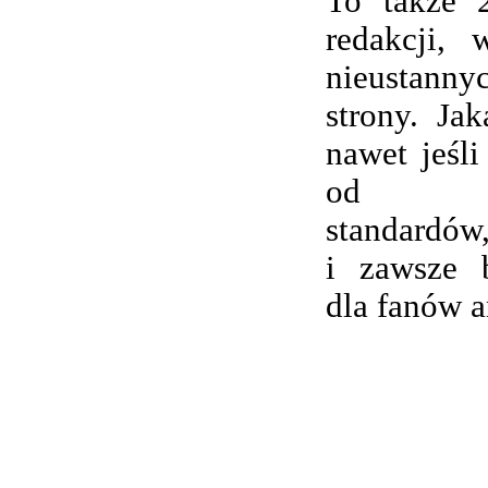
To także 
redakcji,
nieustanny
strony. Ja
nawet jeśli
od wsp
standardów,
i zawsze 
dla fanów 