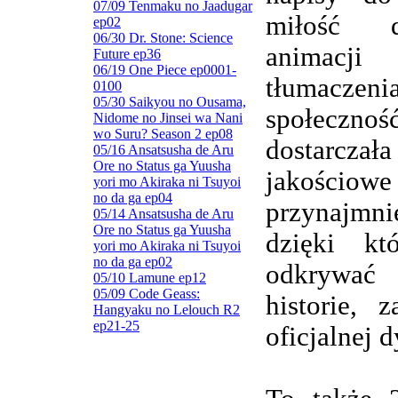
07/09 Tenmaku no Jaadugar
miłość d
ep02
06/30 Dr. Stone: Science
animacj
Future ep36
06/19 One Piece ep0001-
tłumaczenia
0100
05/30 Saikyou no Ousama,
społeczn
Nidome no Jinsei wa Nani
wo Suru? Season 2 ep08
dostarczała
05/16 Ansatsusha de Aru
Ore no Status ga Yuusha
jakościowe
yori mo Akiraka ni Tsuyoi
no da ga ep04
przynajmnie
05/14 Ansatsusha de Aru
Ore no Status ga Yuusha
dzięki kt
yori mo Akiraka ni Tsuyoi
no da ga ep02
odkrywa
05/10 Lamune ep12
05/09 Code Geass:
historie, 
Hangyaku no Lelouch R2
ep21-25
oficjalnej d