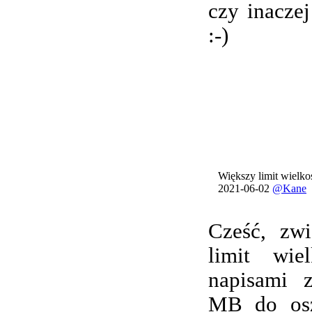
czy inacze
:-)
Większy limit wielkoś
2021-06-02
@Kane
Cześć, zwi
limit wie
napisami 
MB do osz