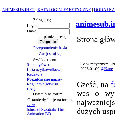
ANIMESUB.INFO
|
KATALOG ALFABETYCZNY
|
DODAJ NA
Zaloguj się
animesub.i
Login:
Hasło:
pamiętaj sesję
Strona głó
Przypomnienie hasła
Zarejestruj się
Szybkie menu
Co w mitycznym AN
Strona główna
2026-01-09
@Kane
Lista użytkowników
Redakcja
Poszukiwane napisy
Cześć, na
f
Regulamin serwisu
FAQ
was o wym
Ostatnio na forum
Ostatnie dyskusje na forum:
najważnie
22:56
[shisha] Nukitashi The
dużych usp
Animation BD