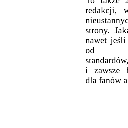
To także 
redakcji,
nieustanny
strony. Ja
nawet jeśli
od wsp
standardów,
i zawsze 
dla fanów 