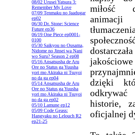
08/02 Urusei Yatsura 3:
miłość d
Remember My Love
07/09 Tenmaku no Jaadugar
animacj
ep02
06/30 Dr. Stone: Science
tłumaczenia
Future ep36
06/19 One Piece ep0001-
społeczn
0100
05/30 Saikyou no Ousama,
dostarczała
Nidome no Jinsei wa Nani
wo Suru? Season 2 ep08
jakościowe
05/16 Ansatsusha de Aru
Ore no Status ga Yuusha
przynajmnie
yori mo Akiraka ni Tsuyoi
no da ga ep04
dzięki kt
05/14 Ansatsusha de Aru
Ore no Status ga Yuusha
odkrywa
yori mo Akiraka ni Tsuyoi
no da ga ep02
historie, 
05/10 Lamune ep12
05/09 Code Geass:
oficjalnej d
Hangyaku no Lelouch R2
ep21-25