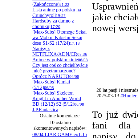
Usprawnie
(Zakończone)
21:22
Lista anime po polsku na
jakie chcia
Crunchyroll
19:57
Hardsuby za darmo z
nowej wersj
chomikuj
17:20
[Max-Subs] Otomege Sekai
wa Mob ni Kibishii Sekai
desu S1-S2 (17/24)
17:18
Napisy z
NETFLIXA/ADN/CR
08:36
Anime w polskim kinie
06/08
Czy jest coś co chcielibyście
mieć przetłumaczone?
Oprócz NARUTO
06/08
[Max-Subs] Kimiai
(5/12)
06/08
20 lat pasji i niestru
[Max-Subs] Skeleton
2025-03-13
#Hunter 
Knight in Another World
BD (12/12) S2 (5/12)
06/08
J.P.Fantastica
To już dwi
Ostatnie komentarze
10 ostatnio
fani dla
skomentowanych napisów:
napisy do
08/04 LIAR GAME ep1-15