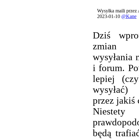
Wysyłka maili przez
2023-01-10
@Kane
Dziś wpro
zmian 
wysyłania 
i forum. Po
lepiej (cz
wysyłać) 
przez jakiś 
Nieste
prawdopod
będą trafi