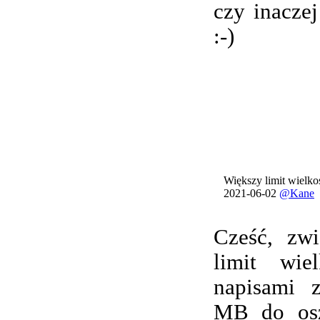
czy inacze
:-)
Większy limit wielkoś
2021-06-02
@Kane
Cześć, zwi
limit wie
napisami 
MB do osz