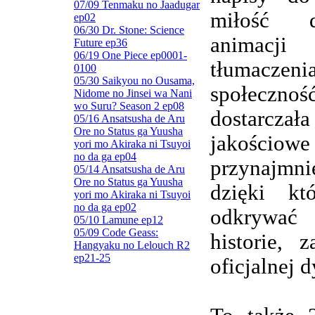
07/09 Tenmaku no Jaadugar
miłość d
ep02
06/30 Dr. Stone: Science
animacj
Future ep36
06/19 One Piece ep0001-
tłumaczenia
0100
05/30 Saikyou no Ousama,
społeczn
Nidome no Jinsei wa Nani
wo Suru? Season 2 ep08
dostarczała
05/16 Ansatsusha de Aru
Ore no Status ga Yuusha
jakościowe
yori mo Akiraka ni Tsuyoi
no da ga ep04
przynajmnie
05/14 Ansatsusha de Aru
Ore no Status ga Yuusha
dzięki kt
yori mo Akiraka ni Tsuyoi
no da ga ep02
odkrywa
05/10 Lamune ep12
05/09 Code Geass:
historie, 
Hangyaku no Lelouch R2
ep21-25
oficjalnej d