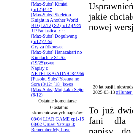
Usprawnie
[Max-Subs] Kimiai
(5/12)
16:17
jakie chcia
[Max-Subs] Skeleton
Knight in Another World
nowej wersj
BD (12/12) S2 (5/12)
15:23
J.P.Fantastica
12:55
[Max-Subs] Dogulwang
(5/12)
03:04
Gry za friko
05/08
[Max-Subs] Hanazakari no
Kimitachi e S1-S2
(19/25)
05/08
Napisy z
NETFLIXA/ADN/CR
05/08
[Fusoku Subs] Yosuga no
Sora (8/12) [18+]
05/08
20 lat pasji i niestru
[Max-Subs] Mujikaku Seijo
2025-03-13
#Hunter 
(6/12)
Ostatnie komentarze
10 ostatnio
To już dwi
skomentowanych napisów:
fani dla
08/04 LIAR GAME ep1-15
08/02 Urusei Yatsura 3:
napisy do
Remember My Love