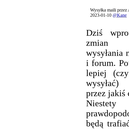
Wysyłka maili przez
2023-01-10
@Kane
Dziś wpro
zmian 
wysyłania 
i forum. Po
lepiej (cz
wysyłać) 
przez jakiś 
Nieste
prawdopod
będą trafi