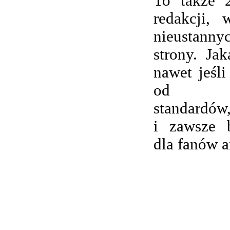
To także 
redakcji,
nieustanny
strony. Ja
nawet jeśli
od wsp
standardów,
i zawsze 
dla fanów 