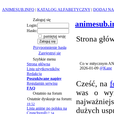
ANIMESUB.INFO
|
KATALOG ALFABETYCZNY
|
DODAJ NA
Zaloguj się
animesub.i
Login:
Hasło:
pamiętaj sesję
Strona głó
Przypomnienie hasła
Zarejestruj się
Szybkie menu
Co w mitycznym AN
Strona główna
2026-01-09
@Kane
Lista użytkowników
Redakcja
Poszukiwane napisy
Cześć, na
f
Regulamin serwisu
FAQ
was o wym
Ostatnio na forum
Ostatnie dyskusje na forum:
najważnie
19:52
Lista anime po polsku na
dużych usp
Crunchyroll
17:34