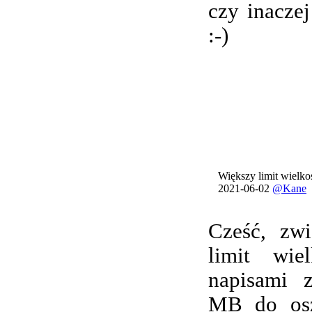
czy inacze
:-)
Większy limit wielkoś
2021-06-02
@Kane
Cześć, zwi
limit wie
napisami 
MB do osz