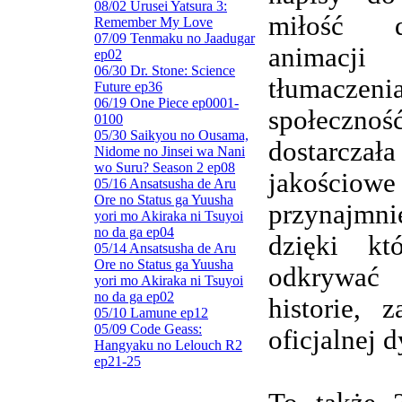
08/02 Urusei Yatsura 3:
miłość d
Remember My Love
07/09 Tenmaku no Jaadugar
animacj
ep02
06/30 Dr. Stone: Science
tłumaczenia
Future ep36
06/19 One Piece ep0001-
społeczn
0100
05/30 Saikyou no Ousama,
dostarczała
Nidome no Jinsei wa Nani
wo Suru? Season 2 ep08
jakościowe
05/16 Ansatsusha de Aru
Ore no Status ga Yuusha
przynajmnie
yori mo Akiraka ni Tsuyoi
no da ga ep04
dzięki kt
05/14 Ansatsusha de Aru
Ore no Status ga Yuusha
odkrywa
yori mo Akiraka ni Tsuyoi
no da ga ep02
historie, 
05/10 Lamune ep12
05/09 Code Geass:
oficjalnej d
Hangyaku no Lelouch R2
ep21-25