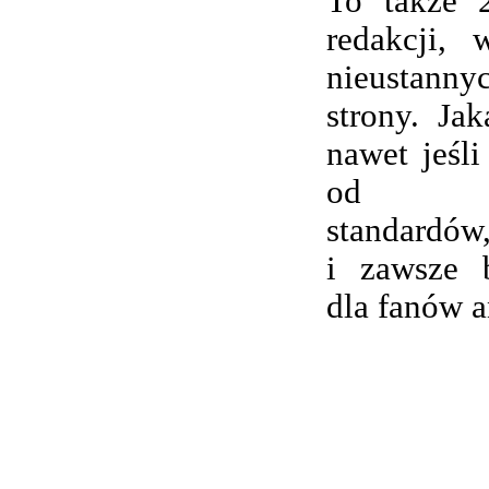
To także 
redakcji,
nieustanny
strony. Ja
nawet jeśli
od wsp
standardów,
i zawsze 
dla fanów 