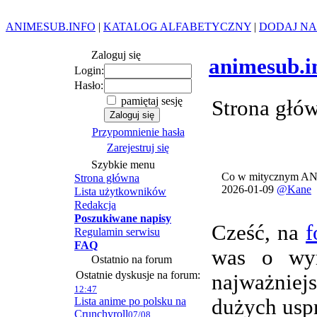
ANIMESUB.INFO
|
KATALOG ALFABETYCZNY
|
DODAJ NA
Zaloguj się
animesub.i
Login:
Hasło:
pamiętaj sesję
Strona głó
Przypomnienie hasła
Zarejestruj się
Szybkie menu
Co w mitycznym AN
Strona główna
2026-01-09
@Kane
Lista użytkowników
Redakcja
Poszukiwane napisy
Cześć, na
f
Regulamin serwisu
FAQ
was o wym
Ostatnio na forum
Ostatnie dyskusje na forum:
najważnie
12:47
Lista anime po polsku na
dużych usp
Crunchyroll
07/08