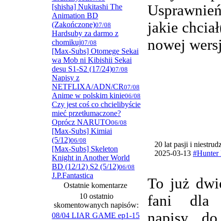
Usprawnie
[shisha] Nukitashi The
Animation BD
jakie chcia
(Zakończone)
07/08
Hardsuby za darmo z
nowej wersj
chomikuj
07/08
[Max-Subs] Otomege Sekai
wa Mob ni Kibishii Sekai
desu S1-S2 (17/24)
07/08
Napisy z
NETFLIXA/ADN/CR
07/08
Anime w polskim kinie
06/08
Czy jest coś co chcielibyście
mieć przetłumaczone?
Oprócz NARUTO
06/08
[Max-Subs] Kimiai
(5/12)
06/08
20 lat pasji i niestru
[Max-Subs] Skeleton
2025-03-13
#Hunter 
Knight in Another World
BD (12/12) S2 (5/12)
06/08
J.P.Fantastica
To już dwi
Ostatnie komentarze
10 ostatnio
fani dla
skomentowanych napisów:
napisy do
08/04 LIAR GAME ep1-15