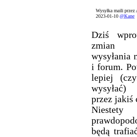
Wysyłka maili przez
2023-01-10
@Kane
Dziś wpro
zmian 
wysyłania 
i forum. Po
lepiej (cz
wysyłać) 
przez jakiś 
Nieste
prawdopod
będą trafi