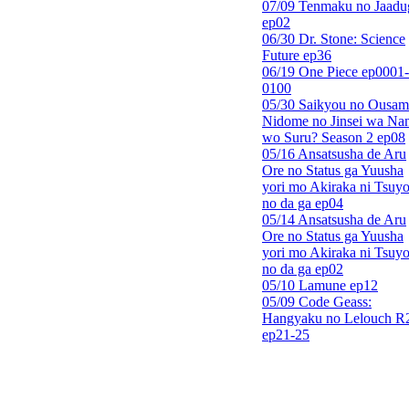
07/09 Tenmaku no Jaadu
ep02
06/30 Dr. Stone: Science
Future ep36
06/19 One Piece ep0001-
0100
05/30 Saikyou no Ousam
Nidome no Jinsei wa Nan
wo Suru? Season 2 ep08
05/16 Ansatsusha de Aru
Ore no Status ga Yuusha
yori mo Akiraka ni Tsuyo
no da ga ep04
05/14 Ansatsusha de Aru
Ore no Status ga Yuusha
yori mo Akiraka ni Tsuyo
no da ga ep02
05/10 Lamune ep12
05/09 Code Geass:
Hangyaku no Lelouch R
ep21-25