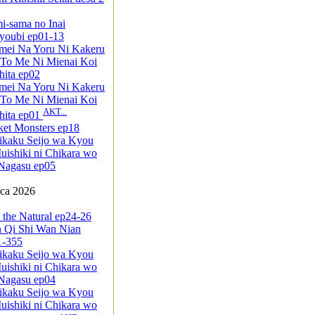
i-sama no Inai
youbi ep01-13
mei Na Yoru Ni Kakeru
 To Me Ni Mienai Koi
ita ep02
mei Na Yoru Ni Kakeru
 To Me Ni Mienai Koi
AKT...
hita ep01
ket Monsters ep18
ikaku Seijo wa Kyou
ishiki ni Chikara wo
Nagasu ep05
pca 2026
 the Natural ep24-26
n Qi Shi Wan Nian
1-355
ikaku Seijo wa Kyou
ishiki ni Chikara wo
Nagasu ep04
ikaku Seijo wa Kyou
ishiki ni Chikara wo