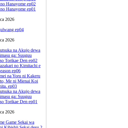
 no Hanayome ep02
 no Hanayome ep01
pca 2026
ulwang ep04
pca 2026
sutsuka na Akujo dewa
imasu ga: Suuguu
so Torikae Den ep02
azakari no Kimitachi e
eason ep06
mei na Yoru ni Kakeru
to, Me ni Mienai Koi
ita. ep03
sutsuka na Akujo dewa
imasu ga: Suuguu
so Torikae Den ep01
pca 2026
me Game Sekai wa
i Kibishii Sekai desu 2