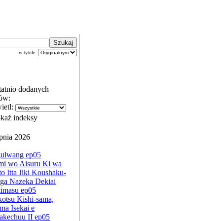
w tytule:
tatnio dodanych
ów:
ietl:
każ indeksy
rpnia 2026
ulwang ep05
mi wo Aisuru Ki wa
to Itta Jiki Koushaku-
ga Nazeka Dekiai
kimasu ep05
kotsu Kishi-sama,
ma Isekai e
akechuu II ep05