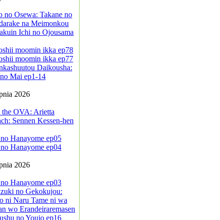
jo no Osewa: Takane no
darake na Meimonkou
akuin Ichi no Ojousama
oshii moomin ikka ep78
oshii moomin ikka ep77
nkashuutou Daikousha:
no Mai ep1-14
rpnia 2026
 the OVA: Arietta
ach: Sennen Kessen-hen
 no Hanayome ep05
 no Hanayome ep04
rpnia 2026
 no Hanayome ep03
zuki no Gekokujou:
o ni Naru Tame ni wa
an wo Erandeiraremasen
ushu no Youjo ep16