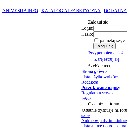
ANIMESUB.INFO
|
KATALOG ALFABETYCZNY
|
DODAJ NA
Zaloguj się
Login:
Hasło:
pamiętaj sesję
Przypomnienie hasła
Zarejestruj się
Szybkie menu
Strona główna
Lista użytkowników
Redakcja
Poszukiwane napisy
Regulamin serwisu
FAQ
Ostatnio na forum
Ostatnie dyskusje na for
08:36
Anime w polskim kinie
06
Lista anime po polsku na