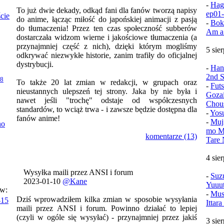
-
Hag
To już dwie dekady, odkąd fani dla fanów tworzą napisy
ep01
ście
do anime, łącząc miłość do japońskiej animacji z pasją
-
Bok
do tłumaczenia! Przez ten czas społeczność subberów
Am a
dostarczała widzom wierne i jakościowe tłumaczenia (a
przynajmniej część z nich), dzięki którym mogliśmy
5 sie
odkrywać niezwykłe historie, zanim trafiły do oficjalnej
dystrybucji.
-
Han
2nd S
08
To także 20 lat zmian w redakcji, w grupach oraz
-
Fut
nieustannych ulepszeń tej strony. Jaka by nie była i
Goza
nawet jeśli "trochę" odstaje od współczesnych
Chou
standardów, to wciąż trwa - i zawsze będzie dostępna dla
-
Yos
fanów anime!
-
Muj
no
mo Mu
komentarze (13)
Tare 
4 sie
Wysyłka maili przez ANSI i forum
-
Suz
2023-01-10
@Kane
Yuuu
ów:
-
Mush
Dziś wprowadziłem kilka zmian w sposobie wysyłania
-15
Ittar
maili przez ANSI i forum. Powinno działać to lepiej
(czyli w ogóle się wysyłać) - przynajmniej przez jakiś
3 sie