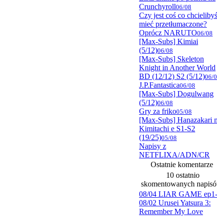
Crunchyroll
06/08
Czy jest coś co chcieliby
mieć przetłumaczone?
Oprócz NARUTO
06/08
[Max-Subs] Kimiai
(5/12)
06/08
[Max-Subs] Skeleton
Knight in Another World
BD (12/12) S2 (5/12)
06/
J.P.Fantastica
06/08
[Max-Subs] Dogulwang
(5/12)
06/08
Gry za friko
05/08
[Max-Subs] Hanazakari 
Kimitachi e S1-S2
(19/25)
05/08
Napisy z
NETFLIXA/ADN/CR
Ostatnie komentarze
10 ostatnio
skomentowanych napis
08/04 LIAR GAME ep1
08/02 Urusei Yatsura 3:
Remember My Love