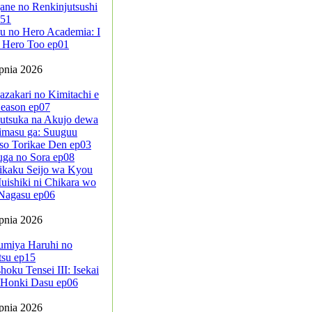
ane no Renkinjutsushi
-51
u no Hero Academia: I
 Hero Too ep01
rpnia 2026
azakari no Kimitachi e
eason ep07
sutsuka na Akujo dewa
imasu ga: Suuguu
so Torikae Den ep03
uga no Sora ep08
ikaku Seijo wa Kyou
ishiki ni Chikara wo
Nagasu ep06
rpnia 2026
umiya Haruhi no
tsu ep15
oku Tensei III: Isekai
a Honki Dasu ep06
rpnia 2026