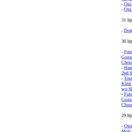
-
Oni
-
Oni
31 li
-
Dog
30 li
-
Fut
Goza
Chou
-
Han
2nd S
-
Tou
Kimi 
wo Sh
-
Fut
Goza
Chou
29 li
-
Oto
Mob n