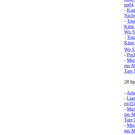
ep04
-
Kam
Nichi
-
Tou
Kimi
Wo Sh
-
Tou
Kimi
Wo S
-
Poc
-
Muj
mo Mu
Tare 
28 li
-
Aria
-
Lia
ep35
-
Muj
mo Mu
Tare 
-
Muj
mo Mu