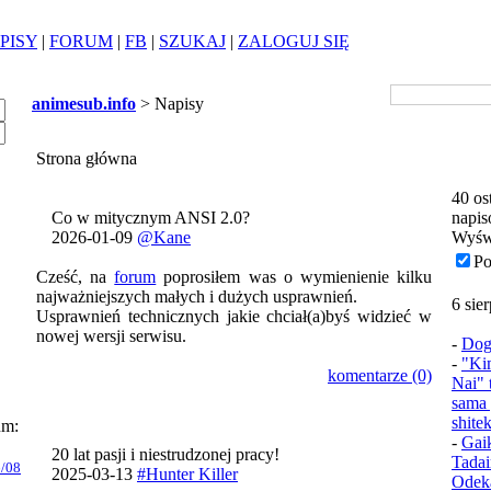
PISY
|
FORUM
|
FB
|
SZUKAJ
|
ZALOGUJ SIĘ
animesub.info
> Napisy
Strona główna
40 os
Co w mitycznym ANSI 2.0?
napis
2026-01-09
@Kane
Wyśw
Po
Cześć, na
forum
poprosiłem was o wymienienie kilku
najważniejszych małych i dużych usprawnień.
6 sie
Usprawnień technicznych jakie chciał(a)byś widzieć w
nowej wersji serwisu.
-
Dog
-
"Ki
komentarze (0)
Nai" 
sama 
shite
um:
-
Gai
20 lat pasji i niestrudzonej pracy!
Tadai
/08
2025-03-13
#Hunter Killer
Odek