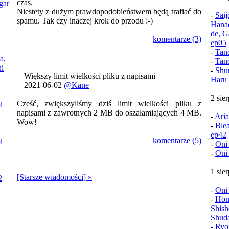
czas.
gar
Niestety z dużym prawdopodobieństwem będą trafiać do
-
Sai
spamu. Tak czy inaczej krok do przodu :-)
Hana
de, G
komentarze (3)
ep05
-
Tan
a,
-
Tan
i
-
Shu
Większy limit wielkości pliku z napisami
Haru 
2021-06-02
@Kane
2 sie
Cześć, zwiększyliśmy dziś limit wielkości pliku z
i
napisami z zawrotnych 2 MB do oszałamiających 4 MB.
-
Aria
Wow!
-
Ble
ep42
komentarze (5)
i
-
Oni
-
Oni
1 sie
[Starsze wiadomości] »
2
-
Oni
-
Hon
Shish
Shud
- Ryo