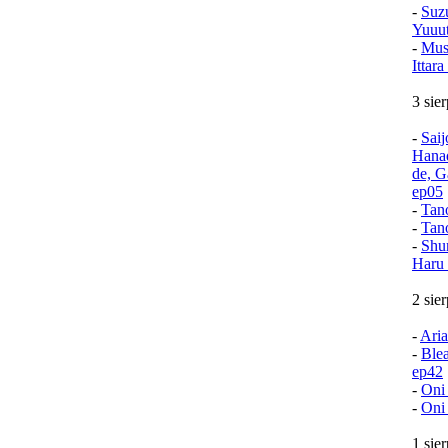
-
Suz
Yuuu
-
Mush
Ittar
3 sie
-
Sai
Hana
de, G
ep05
-
Tan
-
Tan
-
Shu
Haru 
2 sie
-
Aria
-
Ble
ep42
-
Oni
-
Oni
1 sie