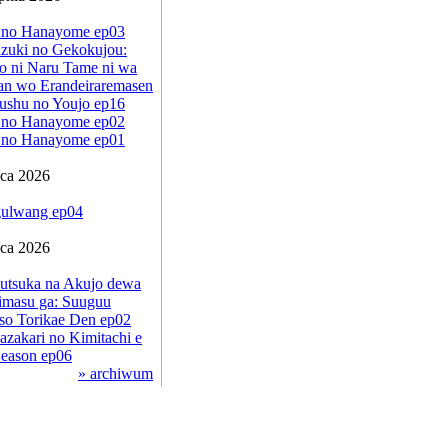
 no Hanayome ep03
zuki no Gekokujou:
o ni Naru Tame ni wa
an wo Erandeiraremasen
ushu no Youjo ep16
 no Hanayome ep02
 no Hanayome ep01
pca 2026
ulwang ep04
pca 2026
sutsuka na Akujo dewa
imasu ga: Suuguu
so Torikae Den ep02
azakari no Kimitachi e
eason ep06
» archiwum