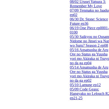
08/02 Urusei Yatsura 3:
Remember My Love
07/09 Tenmaku no Jaadu
ep02
06/30 Dr. Stone: Science
Future ep36
06/19 One Piece ep0001-
0100
05/30 Saikyou no Ousam
Nidome no Jinsei wa Nan
wo Suru? Season 2 ep08
05/16 Ansatsusha de Aru
Ore no Status ga Yuusha
yori mo Akiraka ni Tsuyo
no da ga ep04
05/14 Ansatsusha de Aru
Ore no Status ga Yuusha
yori mo Akiraka ni Tsuyo
no da ga ep02
05/10 Lamune ep12
05/09 Code Geass:
Hangyaku no Lelouch R
ep21-25