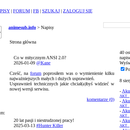
PISY
|
FORUM
|
FB
|
SZUKAJ
|
ZALOGUJ SIĘ
animesub.info
> Napisy
Strona główna
40 os
Co w mitycznym ANSI 2.0?
napis
2026-01-09
@Kane
Wyśw
Po
Cześć, na
forum
poprosiłem was o wymienienie kilku
najważniejszych małych i dużych usprawnień.
8 sie
Usprawnień technicznych jakie chciał(a)byś widzieć w
nowej wersji serwisu.
-
Aku
AKT...
komentarze (0)
-
Aku
AKT...
-
Aku
um:
AKT...
20 lat pasji i niestrudzonej pracy!
-
Aku
2025-03-13
#Hunter Killer
AKT...