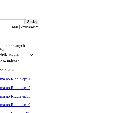
w tytule:
tatnio dodanych
ów:
ietl:
każ indeksy
rpnia 2026
ma no Riddle epS1
ma no Riddle ep12
ma no Riddle ep11
ma no Riddle ep10