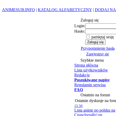
ANIMESUB.INFO
|
KATALOG ALFABETYCZNY
|
DODAJ NA
Zaloguj się
Login:
Hasło:
pamiętaj sesję
Przypomnienie hasła
Zarejestruj się
Szybkie menu
Strona główna
Lista użytkowników
Redakcja
Poszukiwane napisy
Regulamin serwisu
FAQ
Ostatnio na forum
Ostatnie dyskusje na for
15:50
Lista anime po polsku na
Crunchyroll
07/08