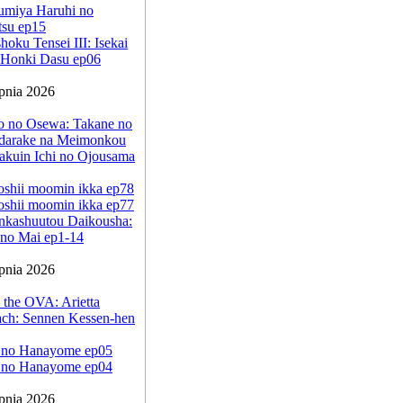
umiya Haruhi no
tsu ep15
oku Tensei III: Isekai
a Honki Dasu ep06
rpnia 2026
jo no Osewa: Takane no
darake na Meimonkou
akuin Ichi no Ojousama
oshii moomin ikka ep78
oshii moomin ikka ep77
nkashuutou Daikousha:
no Mai ep1-14
rpnia 2026
 the OVA: Arietta
ach: Sennen Kessen-hen
 no Hanayome ep05
 no Hanayome ep04
rpnia 2026