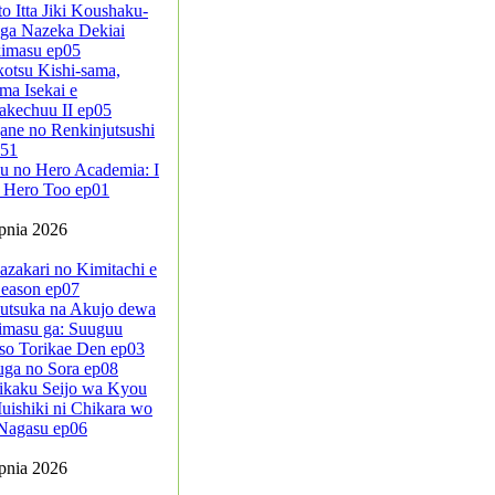
to Itta Jiki Koushaku-
ga Nazeka Dekiai
kimasu ep05
kotsu Kishi-sama,
ma Isekai e
akechuu II ep05
ane no Renkinjutsushi
-51
u no Hero Academia: I
 Hero Too ep01
rpnia 2026
azakari no Kimitachi e
eason ep07
sutsuka na Akujo dewa
imasu ga: Suuguu
so Torikae Den ep03
uga no Sora ep08
ikaku Seijo wa Kyou
ishiki ni Chikara wo
Nagasu ep06
rpnia 2026