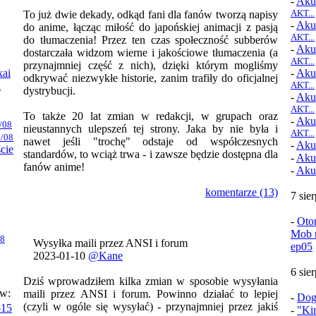
-
Aku
AKT...
To już dwie dekady, odkąd fani dla fanów tworzą napisy
-
Aku
do anime, łącząc miłość do japońskiej animacji z pasją
AKT...
do tłumaczenia! Przez ten czas społeczność subberów
-
Aku
dostarczała widzom wierne i jakościowe tłumaczenia (a
AKT...
przynajmniej część z nich), dzięki którym mogliśmy
kai
-
Aku
odkrywać niezwykłe historie, zanim trafiły do oficjalnej
i
AKT...
dystrybucji.
-
Aku
AKT...
To także 20 lat zmian w redakcji, w grupach oraz
-
Aku
/08
nieustannych ulepszeń tej strony. Jaka by nie była i
AKT...
/08
nawet jeśli "trochę" odstaje od współczesnych
-
Aku
ście
standardów, to wciąż trwa - i zawsze będzie dostępna dla
-
Aku
fanów anime!
-
Aku
komentarze (13)
7 sie
-
Oto
Mob n
08
Wysyłka maili przez ANSI i forum
ep05
2023-01-10
@Kane
6 sie
Dziś wprowadziłem kilka zmian w sposobie wysyłania
ów:
maili przez ANSI i forum. Powinno działać to lepiej
-
Dog
(czyli w ogóle się wysyłać) - przynajmniej przez jakiś
-15
-
"Ki