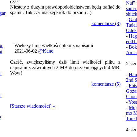
czas.
Nai" 
Niestety z dużym prawdopodobieństwem będą trafiać do
sama 
spamu. Tak czy inaczej krok do przodu :-)
gar
shite
-
Gai
komentarze (3)
Tadai
Odek
-
Hag
ep01
Większy limit wielkości pliku z napisami
a,
-
Bok
2021-06-02
@Kane
i
Am a
Cześć, zwiększyliśmy dziś limit wielkości pliku z
5 sie
napisami z zawrotnych 2 MB do oszałamiających 4 MB.
Wow!
i
-
Han
2nd S
komentarze (5)
-
Fut
Goza
i
Chou
-
Yos
[Starsze wiadomości] »
-
Muj
mo Mu
2
Tare 
4 sie