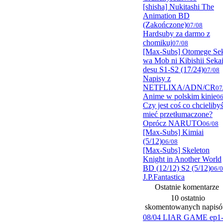
[shisha] Nukitashi The
Animation BD
(Zakończone)
07/08
Hardsuby za darmo z
chomikuj
07/08
[Max-Subs] Otomege Se
wa Mob ni Kibishii Seka
desu S1-S2 (17/24)
07/08
Napisy z
NETFLIXA/ADN/CR
07
Anime w polskim kinie
06
Czy jest coś co chcieliby
mieć przetłumaczone?
Oprócz NARUTO
06/08
[Max-Subs] Kimiai
(5/12)
06/08
[Max-Subs] Skeleton
Knight in Another World
BD (12/12) S2 (5/12)
06/
J.P.Fantastica
Ostatnie komentarze
10 ostatnio
skomentowanych napis
08/04 LIAR GAME ep1