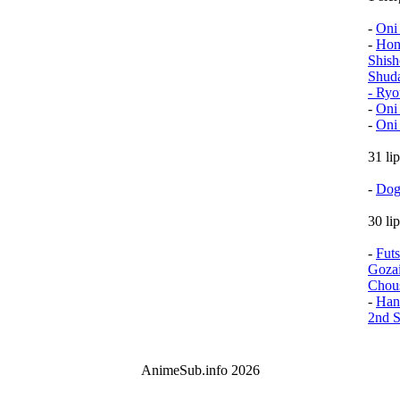
-
Oni
-
Hon
Shish
Shud
- Ryo
-
Oni
-
Oni
31 li
-
Dog
30 li
-
Fut
Goza
Chou
-
Han
2nd S
AnimeSub.info 2026