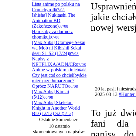
Usprawnie
Lista anime po polsku na
Crunchyroll
07/08
jakie chcia
[shisha] Nukitashi The
Animation BD
nowej wersj
(Zakończone)
07/08
Hardsuby za darmo z
chomikuj
07/08
[Max-Subs] Otomege Sekai
wa Mob ni Kibishii Sekai
desu S1-S2 (17/24)
07/08
Napisy z
NETFLIXA/ADN/CR
07/08
Anime w polskim kinie
06/08
Czy jest coś co chcielibyście
mieć przetłumaczone?
Oprócz NARUTO
06/08
20 lat pasji i niestru
[Max-Subs] Kimiai
2025-03-13
#Hunter 
(5/12)
06/08
[Max-Subs] Skeleton
Knight in Another World
To już dwi
BD (12/12) S2 (5/12)
Ostatnie komentarze
fani dla
10 ostatnio
skomentowanych napisów:
napisy do