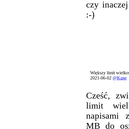
czy inacze
:-)
Większy limit wielkoś
2021-06-02
@Kane
Cześć, zwi
limit wie
napisami 
MB do osz