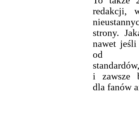
To także 
redakcji,
nieustanny
strony. Ja
nawet jeśli
od wsp
standardów,
i zawsze 
dla fanów 