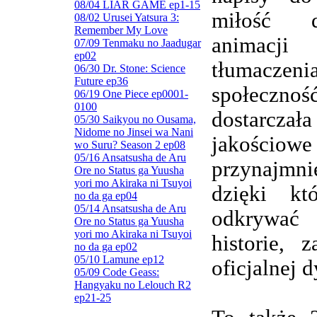
08/04 LIAR GAME ep1-15
miłość d
08/02 Urusei Yatsura 3:
Remember My Love
animacj
07/09 Tenmaku no Jaadugar
ep02
tłumaczenia
06/30 Dr. Stone: Science
Future ep36
społeczn
06/19 One Piece ep0001-
0100
dostarczała
05/30 Saikyou no Ousama,
Nidome no Jinsei wa Nani
jakościowe
wo Suru? Season 2 ep08
05/16 Ansatsusha de Aru
przynajmnie
Ore no Status ga Yuusha
yori mo Akiraka ni Tsuyoi
dzięki kt
no da ga ep04
05/14 Ansatsusha de Aru
odkrywa
Ore no Status ga Yuusha
yori mo Akiraka ni Tsuyoi
historie, 
no da ga ep02
05/10 Lamune ep12
oficjalnej d
05/09 Code Geass:
Hangyaku no Lelouch R2
ep21-25