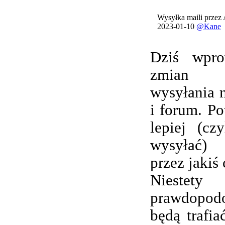
Wysyłka maili przez
2023-01-10
@Kane
Dziś wpro
zmian 
wysyłania 
i forum. Po
lepiej (cz
wysyłać) 
przez jakiś 
Nieste
prawdopod
będą trafi