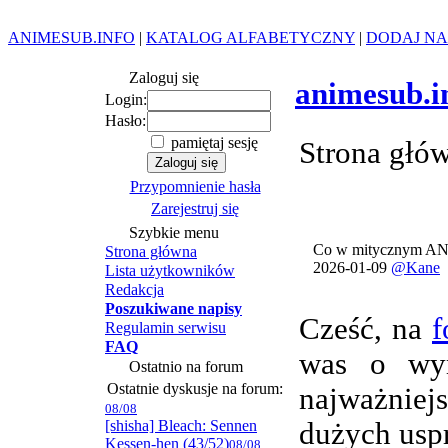
ANIMESUB.INFO
|
KATALOG ALFABETYCZNY
|
DODAJ NA
Zaloguj się
animesub.i
Login:
Hasło:
pamiętaj sesję
Strona głó
Przypomnienie hasła
Zarejestruj się
Szybkie menu
Co w mitycznym AN
Strona główna
2026-01-09
@Kane
Lista użytkowników
Redakcja
Poszukiwane napisy
Cześć, na
f
Regulamin serwisu
FAQ
was o wym
Ostatnio na forum
Ostatnie dyskusje na forum:
najważnie
08/08
[shisha] Bleach: Sennen
dużych usp
Kessen-hen (43/52)
08/08