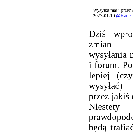
Wysyłka maili przez
2023-01-10
@Kane
Dziś wpro
zmian 
wysyłania 
i forum. Po
lepiej (cz
wysyłać) 
przez jakiś 
Nieste
prawdopod
będą trafi