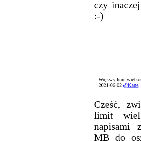
czy inacze
:-)
Większy limit wielkoś
2021-06-02
@Kane
Cześć, zwi
limit wie
napisami 
MB do osz