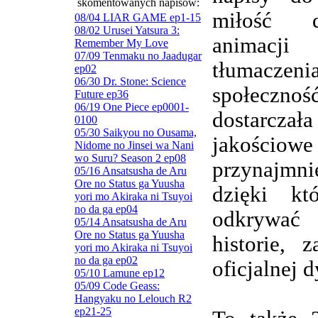
skomentowanych napisów:
miłość d
08/04 LIAR GAME ep1-15
08/02 Urusei Yatsura 3:
animacj
Remember My Love
07/09 Tenmaku no Jaadugar
tłumaczenia
ep02
06/30 Dr. Stone: Science
społeczn
Future ep36
06/19 One Piece ep0001-
dostarczała
0100
05/30 Saikyou no Ousama,
jakościowe
Nidome no Jinsei wa Nani
wo Suru? Season 2 ep08
przynajmnie
05/16 Ansatsusha de Aru
Ore no Status ga Yuusha
dzięki kt
yori mo Akiraka ni Tsuyoi
no da ga ep04
odkrywa
05/14 Ansatsusha de Aru
Ore no Status ga Yuusha
historie, 
yori mo Akiraka ni Tsuyoi
no da ga ep02
oficjalnej d
05/10 Lamune ep12
05/09 Code Geass:
Hangyaku no Lelouch R2
ep21-25