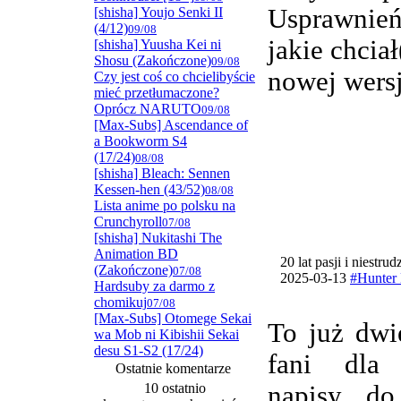
Usprawnie
[shisha] Youjo Senki II
(4/12)
09/08
jakie chcia
[shisha] Yuusha Kei ni
Shosu (Zakończone)
09/08
nowej wersj
Czy jest coś co chcielibyście
mieć przetłumaczone?
Oprócz NARUTO
09/08
[Max-Subs] Ascendance of
a Bookworm S4
(17/24)
08/08
[shisha] Bleach: Sennen
Kessen-hen (43/52)
08/08
Lista anime po polsku na
Crunchyroll
07/08
[shisha] Nukitashi The
Animation BD
20 lat pasji i niestru
(Zakończone)
07/08
2025-03-13
#Hunter 
Hardsuby za darmo z
chomikuj
07/08
[Max-Subs] Otomege Sekai
To już dwi
wa Mob ni Kibishii Sekai
desu S1-S2 (17/24)
fani dla
Ostatnie komentarze
10 ostatnio
napisy do