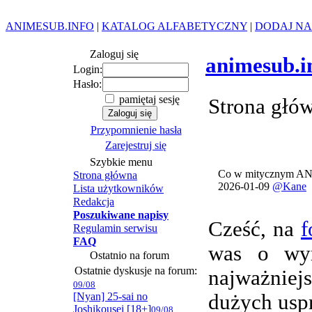
ANIMESUB.INFO
|
KATALOG ALFABETYCZNY
|
DODAJ NA
Zaloguj się
animesub.i
Login:
Hasło:
pamiętaj sesję
Strona głó
Przypomnienie hasła
Zarejestruj się
Szybkie menu
Co w mitycznym AN
Strona główna
2026-01-09
@Kane
Lista użytkowników
Redakcja
Poszukiwane napisy
Cześć, na
f
Regulamin serwisu
FAQ
was o wym
Ostatnio na forum
Ostatnie dyskusje na forum:
najważnie
09/08
[Nyan] 25-sai no
dużych usp
Joshikousei [18+]
09/08