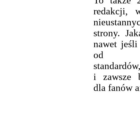
To także 
redakcji,
nieustanny
strony. Ja
nawet jeśli
od wsp
standardów,
i zawsze 
dla fanów 