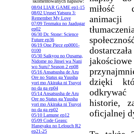
skomentowanych napisów:
miłość d
08/04 LIAR GAME ep1-15
08/02 Urusei Yatsura 3:
animacj
Remember My Love
07/09 Tenmaku no Jaadugar
tłumaczenia
ep02
06/30 Dr. Stone: Science
społeczn
Future ep36
06/19 One Piece ep0001-
dostarczała
0100
05/30 Saikyou no Ousama,
jakościowe
Nidome no Jinsei wa Nani
wo Suru? Season 2 ep08
przynajmnie
05/16 Ansatsusha de Aru
Ore no Status ga Yuusha
dzięki kt
yori mo Akiraka ni Tsuyoi
no da ga ep04
odkrywa
05/14 Ansatsusha de Aru
Ore no Status ga Yuusha
historie, 
yori mo Akiraka ni Tsuyoi
no da ga ep02
oficjalnej d
05/10 Lamune ep12
05/09 Code Geass:
Hangyaku no Lelouch R2
ep21-25