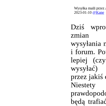
Wysyłka maili przez
2023-01-10
@Kane
Dziś wpro
zmian 
wysyłania 
i forum. Po
lepiej (cz
wysyłać) 
przez jakiś 
Nieste
prawdopod
będą trafi