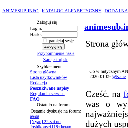
ANIMESUB.INFO
|
KATALOG ALFABETYCZNY
|
DODAJ NA
Zaloguj się
animesub.i
Login:
Hasło:
pamiętaj sesję
Strona głó
Przypomnienie hasła
Zarejestruj się
Szybkie menu
Co w mitycznym AN
Strona główna
2026-01-09
@Kane
Lista użytkowników
Redakcja
Poszukiwane napisy
Cześć, na
f
Regulamin serwisu
FAQ
was o wym
Ostatnio na forum
Ostatnie dyskusje na forum:
najważnie
09/08
[Nyan] 25-sai no
dużych usp
Joshikousei [18+]
09/08