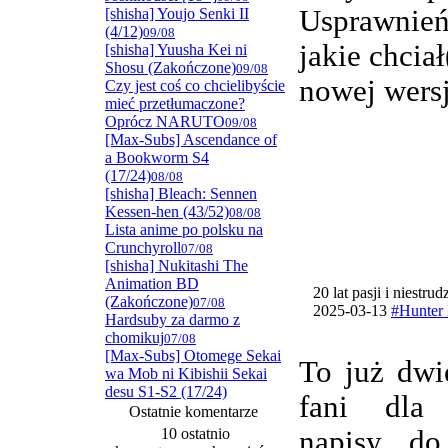
Usprawnie
[shisha] Youjo Senki II
(4/12)
09/08
jakie chcia
[shisha] Yuusha Kei ni
Shosu (Zakończone)
09/08
nowej wersj
Czy jest coś co chcielibyście
mieć przetłumaczone?
Oprócz NARUTO
09/08
[Max-Subs] Ascendance of
a Bookworm S4
(17/24)
08/08
[shisha] Bleach: Sennen
Kessen-hen (43/52)
08/08
Lista anime po polsku na
Crunchyroll
07/08
[shisha] Nukitashi The
Animation BD
20 lat pasji i niestru
(Zakończone)
07/08
2025-03-13
#Hunter 
Hardsuby za darmo z
chomikuj
07/08
[Max-Subs] Otomege Sekai
To już dwi
wa Mob ni Kibishii Sekai
desu S1-S2 (17/24)
fani dla
Ostatnie komentarze
10 ostatnio
napisy do