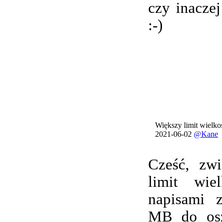
czy inacze
:-)
Większy limit wielkoś
2021-06-02
@Kane
Cześć, zwi
limit wie
napisami 
MB do osz