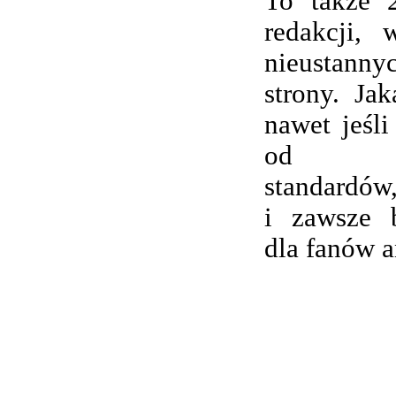
To także 
redakcji,
nieustanny
strony. Ja
nawet jeśli
od wsp
standardów,
i zawsze 
dla fanów 