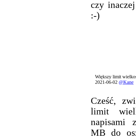
czy inacze
:-)
Większy limit wielkoś
2021-06-02
@Kane
Cześć, zwi
limit wie
napisami 
MB do osz