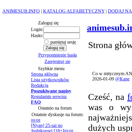
ANIMESUB.INFO
|
KATALOG ALFABETYCZNY
|
DODAJ NA
Zaloguj się
animesub.i
Login:
Hasło:
pamiętaj sesję
Strona głó
Przypomnienie hasła
Zarejestruj się
Szybkie menu
Co w mitycznym AN
Strona główna
2026-01-09
@Kane
Lista użytkowników
Redakcja
Poszukiwane napisy
Cześć, na
f
Regulamin serwisu
FAQ
was o wym
Ostatnio na forum
Ostatnie dyskusje na forum:
najważnie
09/08
[Nyan] 25-sai no
dużych usp
Joshikousei [18+]
09/08