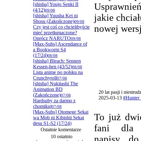
Usprawnie
[shisha] Youjo Senki II
(4/12)
09/08
jakie chcia
[shisha] Yuusha Kei ni
Shosu (Zakończone)
09/08
nowej wersj
Czy jest coś co chcielibyście
mieć przetłumaczone?
Oprócz NARUTO
09/08
[Max-Subs] Ascendance of
a Bookworm S4
(17/24)
08/08
[shisha] Bleach: Sennen
Kessen-hen (43/52)
08/08
Lista anime po polsku na
Crunchyroll
07/08
[shisha] Nukitashi The
Animation BD
20 lat pasji i niestru
(Zakończone)
07/08
2025-03-13
#Hunter 
Hardsuby za darmo z
chomikuj
07/08
[Max-Subs] Otomege Sekai
To już dwi
wa Mob ni Kibishii Sekai
desu S1-S2 (17/24)
fani dla
Ostatnie komentarze
10 ostatnio
napisy do