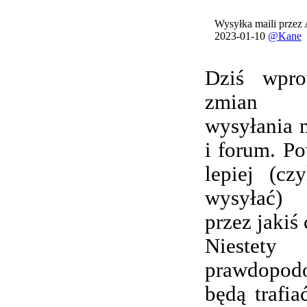
Wysyłka maili przez
2023-01-10
@Kane
Dziś wpro
zmian 
wysyłania 
i forum. Po
lepiej (cz
wysyłać) 
przez jakiś 
Nieste
prawdopod
będą trafi