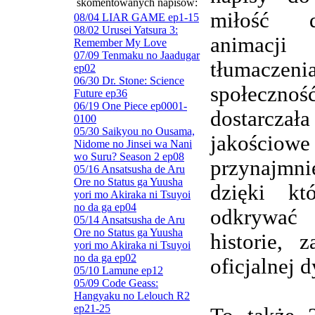
skomentowanych napisów:
miłość d
08/04 LIAR GAME ep1-15
08/02 Urusei Yatsura 3:
animacj
Remember My Love
07/09 Tenmaku no Jaadugar
tłumaczenia
ep02
06/30 Dr. Stone: Science
społeczn
Future ep36
06/19 One Piece ep0001-
dostarczała
0100
05/30 Saikyou no Ousama,
jakościowe
Nidome no Jinsei wa Nani
wo Suru? Season 2 ep08
przynajmnie
05/16 Ansatsusha de Aru
Ore no Status ga Yuusha
dzięki kt
yori mo Akiraka ni Tsuyoi
no da ga ep04
odkrywa
05/14 Ansatsusha de Aru
Ore no Status ga Yuusha
historie, 
yori mo Akiraka ni Tsuyoi
no da ga ep02
oficjalnej d
05/10 Lamune ep12
05/09 Code Geass:
Hangyaku no Lelouch R2
ep21-25