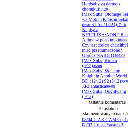
Hardsuby za darmo z
chomikuj
17:20
[Max-Subs] Otomege Se
wa Mob ni Kibishii Seka
desu S1-S2 (17/24)
17:18
Napisy z
NETFLIXA/ADN/CR
08
Anime w polskim kinie
06
Czy jest coś co chcieliby
mieć przetłumaczone?
Oprócz NARUTO
06/08
[Max-Subs] Kimiai
(5/12)
06/08
[Max-Subs] Skeleton
Knight in Another World
BD (12/12) S2 (5/12)
06/
J.P.Fantastica
06/08
[Max-Subs] Dogulwang
(5/12)
Ostatnie komentarze
10 ostatnio
skomentowanych napis
08/04 LIAR GAME ep1
08/02 Urusei Yatsura 3: