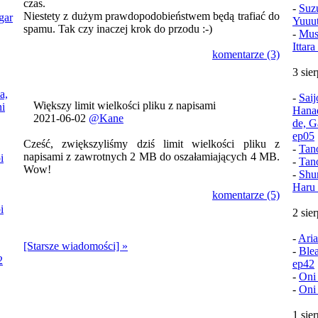
czas.
-
Suz
Niestety z dużym prawdopodobieństwem będą trafiać do
gar
Yuuu
spamu. Tak czy inaczej krok do przodu :-)
-
Mush
Ittar
komentarze (3)
3 sie
a,
-
Sai
Większy limit wielkości pliku z napisami
i
Hana
2021-06-02
@Kane
de, G
ep05
Cześć, zwiększyliśmy dziś limit wielkości pliku z
-
Tan
napisami z zawrotnych 2 MB do oszałamiających 4 MB.
i
-
Tan
Wow!
-
Shu
Haru 
komentarze (5)
i
2 sie
-
Aria
[Starsze wiadomości] »
-
Ble
2
ep42
-
Oni
-
Oni
1 sie