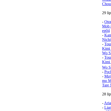
Chou
29 li
-
Oto
Mob n
ep04
-
Kam
Nichi
-
Tou
Kimi
Wo Sh
-
Tou
Kimi
Wo S
-
Poc
-
Muj
mo Mu
Tare 
28 li
-
Aria
-
Lia