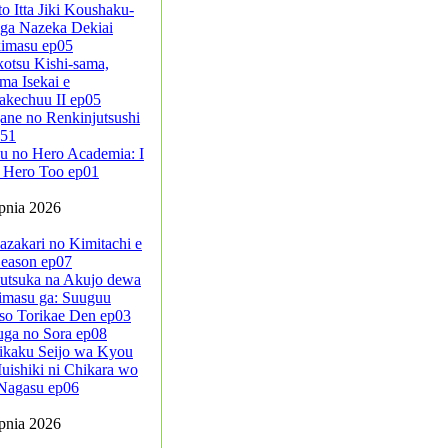
to Itta Jiki Koushaku-
ga Nazeka Dekiai
kimasu ep05
kotsu Kishi-sama,
ma Isekai e
akechuu II ep05
ane no Renkinjutsushi
-51
u no Hero Academia: I
 Hero Too ep01
rpnia 2026
azakari no Kimitachi e
eason ep07
sutsuka na Akujo dewa
imasu ga: Suuguu
so Torikae Den ep03
uga no Sora ep08
ikaku Seijo wa Kyou
ishiki ni Chikara wo
Nagasu ep06
rpnia 2026