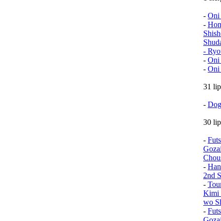
-
Oni
-
Hon
Shish
Shud
- Ryo
-
Oni
-
Oni
31 li
-
Dog
30 li
-
Fut
Goza
Chou
-
Han
2nd S
-
Tou
Kimi 
wo Sh
-
Fut
Goza