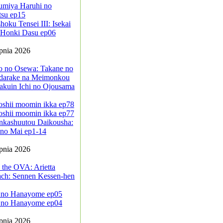
umiya Haruhi no
tsu ep15
oku Tensei III: Isekai
a Honki Dasu ep06
rpnia 2026
jo no Osewa: Takane no
darake na Meimonkou
akuin Ichi no Ojousama
oshii moomin ikka ep78
oshii moomin ikka ep77
nkashuutou Daikousha:
no Mai ep1-14
rpnia 2026
 the OVA: Arietta
ach: Sennen Kessen-hen
 no Hanayome ep05
 no Hanayome ep04
rpnia 2026