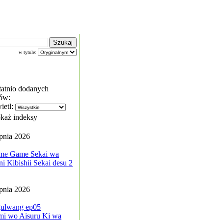
w tytule:
tatnio dodanych
ów:
ietl:
każ indeksy
rpnia 2026
me Game Sekai wa
i Kibishii Sekai desu 2
rpnia 2026
ulwang ep05
mi wo Aisuru Ki wa