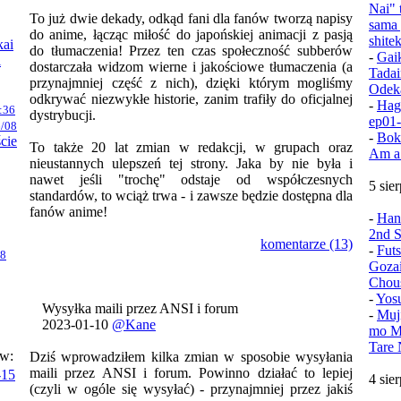
Nai" 
To już dwie dekady, odkąd fani dla fanów tworzą napisy
sama 
do anime, łącząc miłość do japońskiej animacji z pasją
shite
kai
do tłumaczenia! Przez ten czas społeczność subberów
-
Gai
i
dostarczała widzom wierne i jakościowe tłumaczenia (a
Tadai
przynajmniej część z nich), dzięki którym mogliśmy
Odek
odkrywać niezwykłe historie, zanim trafiły do oficjalnej
-
Hag
:36
dystrybucji.
ep01
/08
-
Bok
ście
To także 20 lat zmian w redakcji, w grupach oraz
Am a
nieustannych ulepszeń tej strony. Jaka by nie była i
nawet jeśli "trochę" odstaje od współczesnych
5 sie
standardów, to wciąż trwa - i zawsze będzie dostępna dla
fanów anime!
-
Han
2nd S
komentarze (13)
-
Fut
08
Goza
Chou
-
Yos
Wysyłka maili przez ANSI i forum
-
Muj
2023-01-10
@Kane
mo Mu
Tare 
ów:
Dziś wprowadziłem kilka zmian w sposobie wysyłania
maili przez ANSI i forum. Powinno działać to lepiej
-15
4 sie
(czyli w ogóle się wysyłać) - przynajmniej przez jakiś