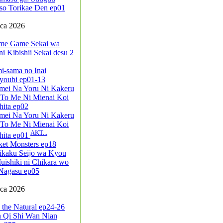
so Torikae Den ep01
pca 2026
me Game Sekai wa
i Kibishii Sekai desu 2
i-sama no Inai
youbi ep01-13
mei Na Yoru Ni Kakeru
 To Me Ni Mienai Koi
ita ep02
mei Na Yoru Ni Kakeru
 To Me Ni Mienai Koi
AKT...
hita ep01
ket Monsters ep18
ikaku Seijo wa Kyou
ishiki ni Chikara wo
Nagasu ep05
pca 2026
 the Natural ep24-26
n Qi Shi Wan Nian