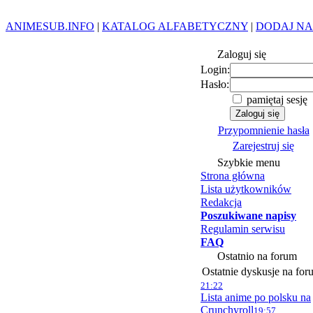
ANIMESUB.INFO
|
KATALOG ALFABETYCZNY
|
DODAJ NA
Zaloguj się
Login:
Hasło:
pamiętaj sesję
Przypomnienie hasła
Zarejestruj się
Szybkie menu
Strona główna
Lista użytkowników
Redakcja
Poszukiwane napisy
Regulamin serwisu
FAQ
Ostatnio na forum
Ostatnie dyskusje na for
21:22
Lista anime po polsku na
Crunchyroll
19:57