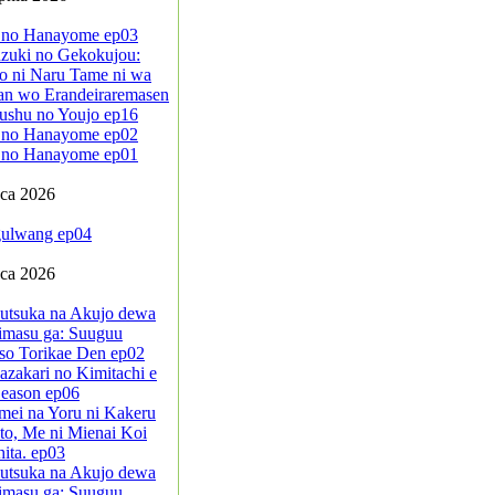
 no Hanayome ep03
zuki no Gekokujou:
o ni Naru Tame ni wa
an wo Erandeiraremasen
ushu no Youjo ep16
 no Hanayome ep02
 no Hanayome ep01
pca 2026
ulwang ep04
pca 2026
sutsuka na Akujo dewa
imasu ga: Suuguu
so Torikae Den ep02
azakari no Kimitachi e
eason ep06
mei na Yoru ni Kakeru
to, Me ni Mienai Koi
ita. ep03
sutsuka na Akujo dewa
imasu ga: Suuguu