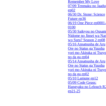
Remember My Love
07/09 Tenmaku no Jaadu
ep02
06/30 Dr. Stone: Science
Future ep36
06/19 One Piece ep0001-
0100
05/30 Saikyou no Ousam
Nidome no Jinsei wa Nan
wo Suru? Season 2 ep08
05/16 Ansatsusha de Aru
Ore no Status ga Yuusha
yori mo Akiraka ni Tsuyo
no da ga ep04
05/14 Ansatsusha de Aru
Ore no Status ga Yuusha
yori mo Akiraka ni Tsuyo
no da ga ep02
05/10 Lamune ep12
05/09 Code Geass:
Hangyaku no Lelouch R
ep21-25