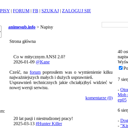
PISY
|
FORUM
|
FB
|
SZUKAJ
|
ZALOGUJ SIĘ
animesub.info
> Napisy
Strona główna
40 os
Co w mitycznym ANSI 2.0?
napis
2026-01-09
@Kane
Wyśw
Po
Cześć, na
forum
poprosiłem was o wymienienie kilku
najważniejszych małych i dużych usprawnień.
7 sie
Usprawnień technicznych jakie chciał(a)byś widzieć w
nowej wersji serwisu.
-
Oto
Mob n
komentarze (0)
ep05
6 sie
um:
20 lat pasji i niestrudzonej pracy!
-
Dog
2025-03-13
#Hunter Killer
-
"Ki