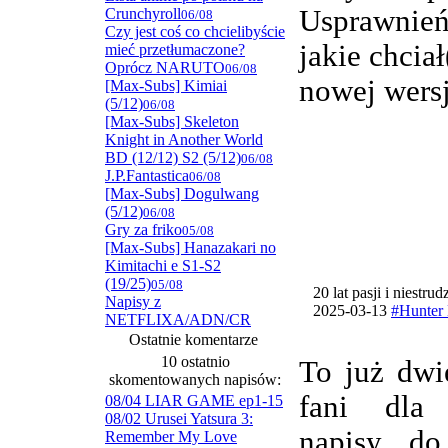
Usprawnie
Crunchyroll
06/08
Czy jest coś co chcielibyście
jakie chcia
mieć przetłumaczone?
Oprócz NARUTO
06/08
nowej wersj
[Max-Subs] Kimiai
(5/12)
06/08
[Max-Subs] Skeleton
Knight in Another World
BD (12/12) S2 (5/12)
06/08
J.P.Fantastica
06/08
[Max-Subs] Dogulwang
(5/12)
06/08
Gry za friko
05/08
[Max-Subs] Hanazakari no
Kimitachi e S1-S2
(19/25)
05/08
20 lat pasji i niestru
Napisy z
2025-03-13
#Hunter 
NETFLIXA/ADN/CR
Ostatnie komentarze
10 ostatnio
To już dwi
skomentowanych napisów:
fani dla
08/04 LIAR GAME ep1-15
08/02 Urusei Yatsura 3:
napisy do
Remember My Love