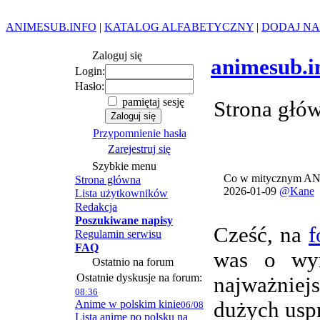
ANIMESUB.INFO
|
KATALOG ALFABETYCZNY
|
DODAJ NA
Zaloguj się
animesub.i
Login:
Hasło:
pamiętaj sesję
Strona głó
Przypomnienie hasła
Zarejestruj się
Szybkie menu
Co w mitycznym AN
Strona główna
2026-01-09
@Kane
Lista użytkowników
Redakcja
Poszukiwane napisy
Cześć, na
f
Regulamin serwisu
FAQ
was o wym
Ostatnio na forum
Ostatnie dyskusje na forum:
najważnie
08:36
Anime w polskim kinie
dużych usp
06/08
Lista anime po polsku na