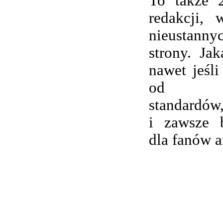
To także 
redakcji,
nieustanny
strony. Ja
nawet jeśli
od wsp
standardów,
i zawsze 
dla fanów 