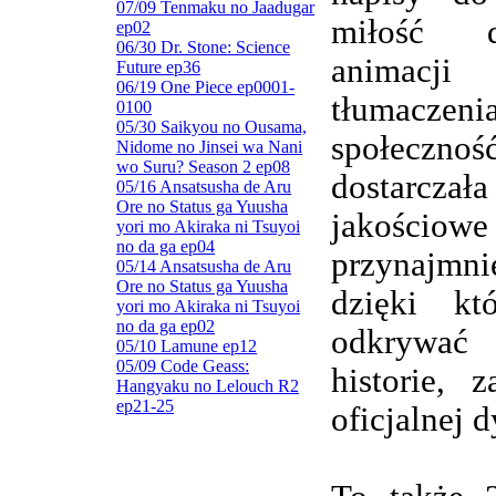
07/09 Tenmaku no Jaadugar
miłość d
ep02
06/30 Dr. Stone: Science
animacj
Future ep36
06/19 One Piece ep0001-
tłumaczenia
0100
05/30 Saikyou no Ousama,
społeczn
Nidome no Jinsei wa Nani
wo Suru? Season 2 ep08
dostarczała
05/16 Ansatsusha de Aru
Ore no Status ga Yuusha
jakościowe
yori mo Akiraka ni Tsuyoi
no da ga ep04
przynajmnie
05/14 Ansatsusha de Aru
Ore no Status ga Yuusha
dzięki kt
yori mo Akiraka ni Tsuyoi
no da ga ep02
odkrywa
05/10 Lamune ep12
05/09 Code Geass:
historie, 
Hangyaku no Lelouch R2
ep21-25
oficjalnej d