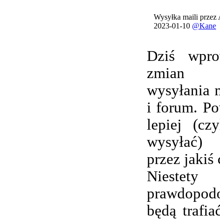
Wysyłka maili przez
2023-01-10
@Kane
Dziś wpro
zmian 
wysyłania 
i forum. Po
lepiej (cz
wysyłać) 
przez jakiś 
Nieste
prawdopod
będą trafi