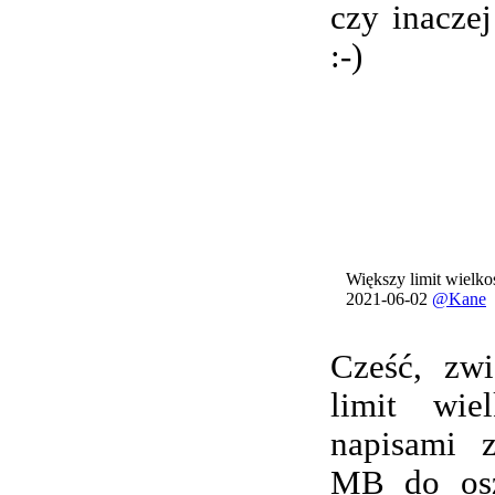
czy inacze
:-)
Większy limit wielkoś
2021-06-02
@Kane
Cześć, zwi
limit wie
napisami 
MB do osz