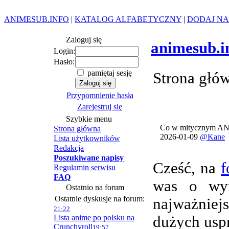
ANIMESUB.INFO
|
KATALOG ALFABETYCZNY
|
DODAJ NA
Zaloguj się
animesub.i
Login:
Hasło:
pamiętaj sesję
Strona głó
Przypomnienie hasła
Zarejestruj się
Szybkie menu
Co w mitycznym AN
Strona główna
2026-01-09
@Kane
Lista użytkowników
Redakcja
Poszukiwane napisy
Cześć, na
f
Regulamin serwisu
FAQ
was o wym
Ostatnio na forum
Ostatnie dyskusje na forum:
najważnie
21:22
Lista anime po polsku na
dużych usp
Crunchyroll
19:57