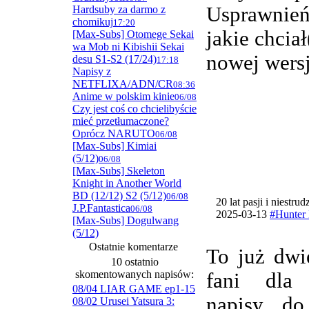
Usprawnie
Hardsuby za darmo z
chomikuj
17:20
jakie chcia
[Max-Subs] Otomege Sekai
wa Mob ni Kibishii Sekai
nowej wersj
desu S1-S2 (17/24)
17:18
Napisy z
NETFLIXA/ADN/CR
08:36
Anime w polskim kinie
06/08
Czy jest coś co chcielibyście
mieć przetłumaczone?
Oprócz NARUTO
06/08
[Max-Subs] Kimiai
(5/12)
06/08
[Max-Subs] Skeleton
Knight in Another World
BD (12/12) S2 (5/12)
06/08
20 lat pasji i niestru
J.P.Fantastica
06/08
2025-03-13
#Hunter 
[Max-Subs] Dogulwang
(5/12)
Ostatnie komentarze
To już dwi
10 ostatnio
skomentowanych napisów:
fani dla
08/04 LIAR GAME ep1-15
napisy do
08/02 Urusei Yatsura 3: