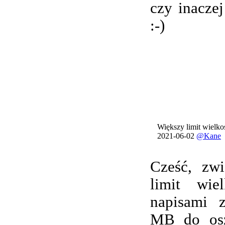
czy inacze
:-)
Większy limit wielkoś
2021-06-02
@Kane
Cześć, zwi
limit wie
napisami 
MB do osz