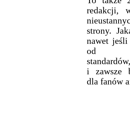
To także 
redakcji,
nieustanny
strony. Ja
nawet jeśli
od wsp
standardów,
i zawsze 
dla fanów 