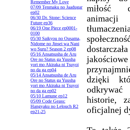
Remember My Love
miłość d
07/09 Tenmaku no Jaadugar
ep02
animacj
06/30 Dr. Stone: Science
Future ep36
tłumaczenia
06/19 One Piece ep0001-
0100
społeczn
05/30 Saikyou no Ousama,
Nidome no Jinsei wa Nani
dostarczała
wo Suru? Season 2 ep08
05/16 Ansatsusha de Aru
jakościowe
Ore no Status ga Yuusha
yori mo Akiraka ni Tsuyoi
przynajmnie
no da ga ep04
05/14 Ansatsusha de Aru
dzięki kt
Ore no Status ga Yuusha
yori mo Akiraka ni Tsuyoi
odkrywa
no da ga ep02
05/10 Lamune ep12
historie, 
05/09 Code Geass:
Hangyaku no Lelouch R2
oficjalnej d
ep21-25