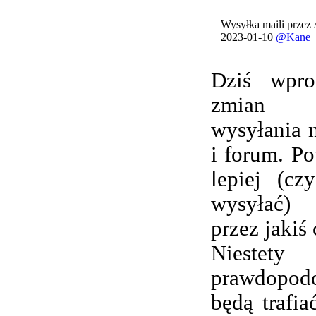
Wysyłka maili przez
2023-01-10
@Kane
Dziś wpro
zmian 
wysyłania 
i forum. Po
lepiej (cz
wysyłać) 
przez jakiś 
Nieste
prawdopod
będą trafi