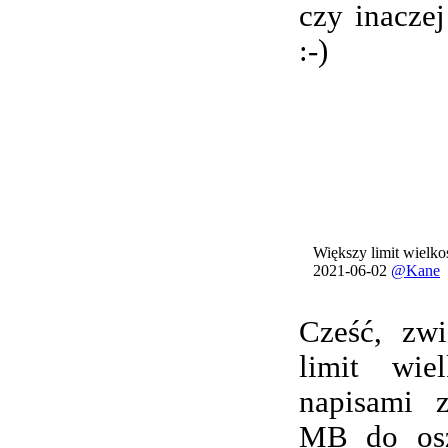
czy inacze
:-)
Większy limit wielkoś
2021-06-02
@Kane
Cześć, zwi
limit wie
napisami 
MB do osz