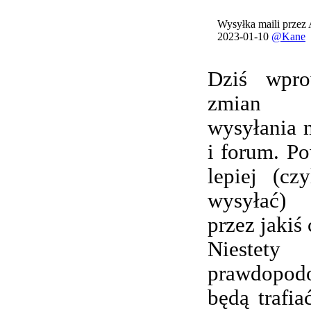
Wysyłka maili przez
2023-01-10
@Kane
Dziś wpro
zmian 
wysyłania 
i forum. Po
lepiej (cz
wysyłać) 
przez jakiś 
Nieste
prawdopod
będą trafi