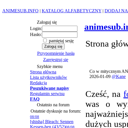
ANIMESUB.INFO
|
KATALOG ALFABETYCZNY
|
DODAJ NA
Zaloguj się
animesub.i
Login:
Hasło:
pamiętaj sesję
Strona głó
Przypomnienie hasła
Zarejestruj się
Szybkie menu
Co w mitycznym AN
Strona główna
2026-01-09
@Kane
Lista użytkowników
Redakcja
Poszukiwane napisy
Cześć, na
f
Regulamin serwisu
FAQ
was o wym
Ostatnio na forum
Ostatnie dyskusje na forum:
najważnie
08/08
[shisha] Bleach: Sennen
dużych usp
Kessen-hen (43/52)
08/08