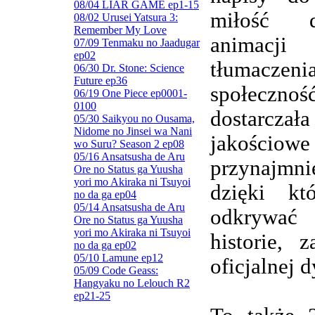
08/04 LIAR GAME ep1-15
miłość d
08/02 Urusei Yatsura 3:
Remember My Love
animacj
07/09 Tenmaku no Jaadugar
ep02
tłumaczenia
06/30 Dr. Stone: Science
Future ep36
społeczn
06/19 One Piece ep0001-
0100
dostarczała
05/30 Saikyou no Ousama,
Nidome no Jinsei wa Nani
jakościowe
wo Suru? Season 2 ep08
05/16 Ansatsusha de Aru
przynajmnie
Ore no Status ga Yuusha
yori mo Akiraka ni Tsuyoi
dzięki kt
no da ga ep04
05/14 Ansatsusha de Aru
odkrywa
Ore no Status ga Yuusha
yori mo Akiraka ni Tsuyoi
historie, 
no da ga ep02
05/10 Lamune ep12
oficjalnej d
05/09 Code Geass:
Hangyaku no Lelouch R2
ep21-25