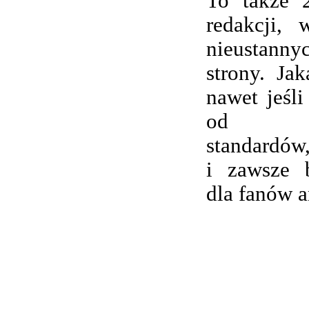
To także 
redakcji,
nieustanny
strony. Ja
nawet jeśli
od wsp
standardów,
i zawsze 
dla fanów 