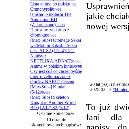
Usprawnie
Lista anime po polsku na
Crunchyroll
07/08
jakie chcia
[shisha] Nukitashi The
Animation BD
nowej wersj
(Zakończone)
07/08
Hardsuby za darmo z
chomikuj
07/08
[Max-Subs] Otomege Sekai
wa Mob ni Kibishii Sekai
desu S1-S2 (17/24)
07/08
Napisy z
NETFLIXA/ADN/CR
07/08
Anime w polskim kinie
06/08
Czy jest coś co chcielibyście
mieć przetłumaczone?
Oprócz NARUTO
06/08
20 lat pasji i niestru
[Max-Subs] Kimiai
2025-03-13
#Hunter 
(5/12)
06/08
[Max-Subs] Skeleton
Knight in Another World
To już dwi
BD (12/12) S2 (5/12)
Ostatnie komentarze
fani dla
10 ostatnio
skomentowanych napisów:
napisy do