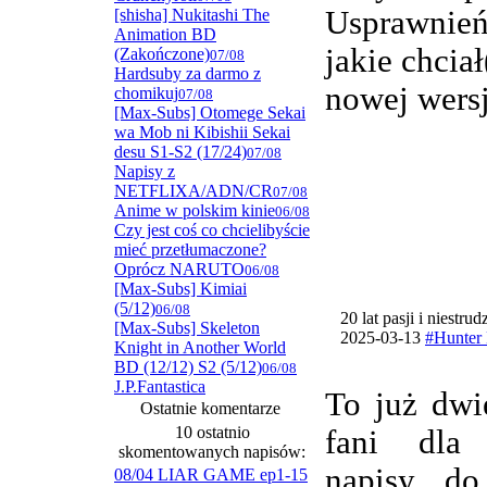
Usprawnie
[shisha] Nukitashi The
Animation BD
jakie chcia
(Zakończone)
07/08
Hardsuby za darmo z
nowej wersj
chomikuj
07/08
[Max-Subs] Otomege Sekai
wa Mob ni Kibishii Sekai
desu S1-S2 (17/24)
07/08
Napisy z
NETFLIXA/ADN/CR
07/08
Anime w polskim kinie
06/08
Czy jest coś co chcielibyście
mieć przetłumaczone?
Oprócz NARUTO
06/08
[Max-Subs] Kimiai
(5/12)
06/08
20 lat pasji i niestru
[Max-Subs] Skeleton
2025-03-13
#Hunter 
Knight in Another World
BD (12/12) S2 (5/12)
06/08
J.P.Fantastica
To już dwi
Ostatnie komentarze
10 ostatnio
fani dla
skomentowanych napisów:
napisy do
08/04 LIAR GAME ep1-15