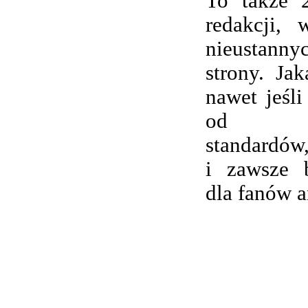
To także 
redakcji,
nieustanny
strony. Ja
nawet jeśli
od wsp
standardów,
i zawsze 
dla fanów 