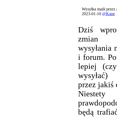
Wysyłka maili przez
2023-01-10
@Kane
Dziś wpro
zmian 
wysyłania 
i forum. Po
lepiej (cz
wysyłać) 
przez jakiś 
Nieste
prawdopod
będą trafi