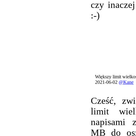
czy inacze
:-)
Większy limit wielkoś
2021-06-02
@Kane
Cześć, zwi
limit wie
napisami 
MB do osz