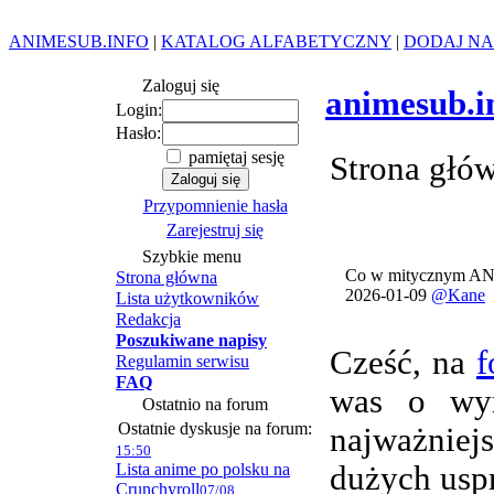
ANIMESUB.INFO
|
KATALOG ALFABETYCZNY
|
DODAJ NA
Zaloguj się
animesub.i
Login:
Hasło:
pamiętaj sesję
Strona głó
Przypomnienie hasła
Zarejestruj się
Szybkie menu
Co w mitycznym AN
Strona główna
2026-01-09
@Kane
Lista użytkowników
Redakcja
Poszukiwane napisy
Cześć, na
f
Regulamin serwisu
FAQ
was o wym
Ostatnio na forum
Ostatnie dyskusje na forum:
najważnie
15:50
Lista anime po polsku na
dużych usp
Crunchyroll
07/08