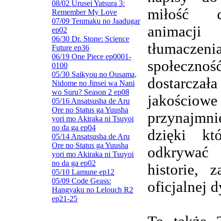
08/02 Urusei Yatsura 3:
miłość d
Remember My Love
07/09 Tenmaku no Jaadugar
animacj
ep02
06/30 Dr. Stone: Science
tłumaczenia
Future ep36
06/19 One Piece ep0001-
społeczn
0100
05/30 Saikyou no Ousama,
dostarczała
Nidome no Jinsei wa Nani
wo Suru? Season 2 ep08
jakościowe
05/16 Ansatsusha de Aru
Ore no Status ga Yuusha
przynajmnie
yori mo Akiraka ni Tsuyoi
no da ga ep04
dzięki kt
05/14 Ansatsusha de Aru
Ore no Status ga Yuusha
odkrywa
yori mo Akiraka ni Tsuyoi
no da ga ep02
historie, 
05/10 Lamune ep12
05/09 Code Geass:
oficjalnej d
Hangyaku no Lelouch R2
ep21-25