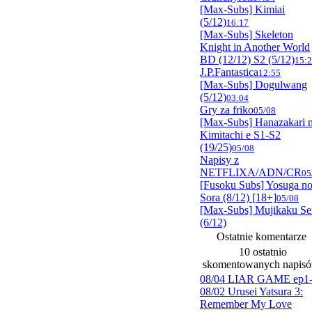
[Max-Subs] Kimiai
(5/12)
16:17
[Max-Subs] Skeleton
Knight in Another World
BD (12/12) S2 (5/12)
15:
J.P.Fantastica
12:55
[Max-Subs] Dogulwang
(5/12)
03:04
Gry za friko
05/08
[Max-Subs] Hanazakari 
Kimitachi e S1-S2
(19/25)
05/08
Napisy z
NETFLIXA/ADN/CR
05
[Fusoku Subs] Yosuga n
Sora (8/12) [18+]
05/08
[Max-Subs] Mujikaku Se
(6/12)
Ostatnie komentarze
10 ostatnio
skomentowanych napis
08/04 LIAR GAME ep1
08/02 Urusei Yatsura 3:
Remember My Love