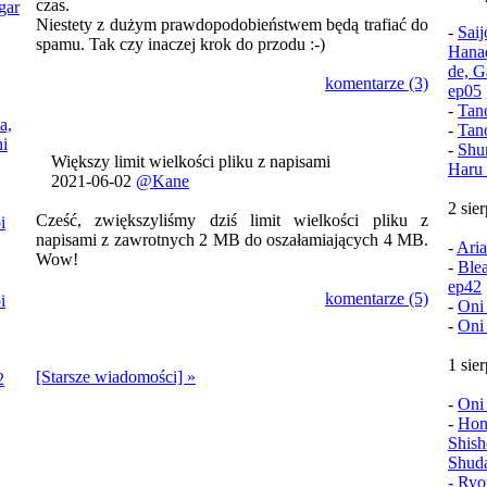
czas.
gar
Niestety z dużym prawdopodobieństwem będą trafiać do
-
Sai
spamu. Tak czy inaczej krok do przodu :-)
Hana
de, G
komentarze (3)
ep05
-
Tan
a,
-
Tan
i
-
Shu
Większy limit wielkości pliku z napisami
Haru 
2021-06-02
@Kane
2 sie
Cześć, zwiększyliśmy dziś limit wielkości pliku z
i
napisami z zawrotnych 2 MB do oszałamiających 4 MB.
-
Aria
Wow!
-
Ble
ep42
komentarze (5)
i
-
Oni
-
Oni
1 sie
[Starsze wiadomości] »
2
-
Oni
-
Hon
Shish
Shud
- Ryo