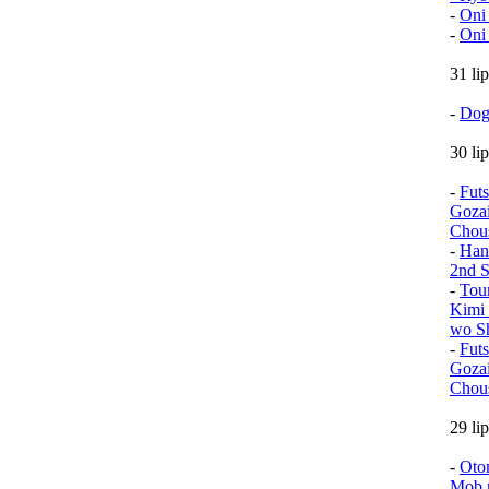
-
Oni
-
Oni
31 li
-
Dog
30 li
-
Fut
Goza
Chou
-
Han
2nd S
-
Tou
Kimi 
wo Sh
-
Fut
Goza
Chou
29 li
-
Oto
Mob n