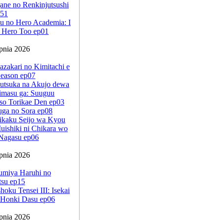
ane no Renkinjutsushi
-51
u no Hero Academia: I
 Hero Too ep01
rpnia 2026
azakari no Kimitachi e
eason ep07
sutsuka na Akujo dewa
imasu ga: Suuguu
so Torikae Den ep03
uga no Sora ep08
ikaku Seijo wa Kyou
ishiki ni Chikara wo
Nagasu ep06
rpnia 2026
umiya Haruhi no
tsu ep15
oku Tensei III: Isekai
a Honki Dasu ep06
rpnia 2026