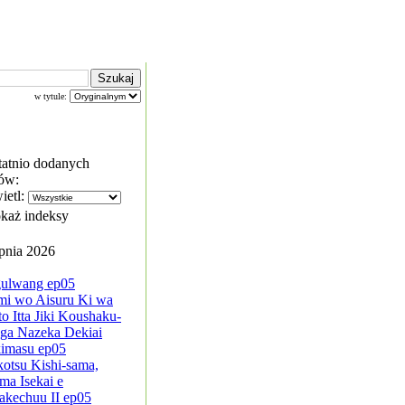
w tytule:
tatnio dodanych
ów:
ietl:
każ indeksy
rpnia 2026
ulwang ep05
mi wo Aisuru Ki wa
to Itta Jiki Koushaku-
ga Nazeka Dekiai
kimasu ep05
kotsu Kishi-sama,
ma Isekai e
akechuu II ep05