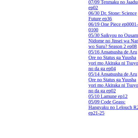
07/09 Tenmaku no Jaadu
ep02
06/30 Dr. Stone: Science
Future ep36
06/19 One Piece ep0001-
0100
05/30 Saikyou no Ousam
Nidome no Jinsei wa Nan
wo Suru? Season 2 ep08
05/16 Ansatsusha de Aru
Ore no Status ga Yuusha
yori mo Akiraka ni Tsuyo
no da ga ep04
05/14 Ansatsusha de Aru
Ore no Status ga Yuusha
yori mo Akiraka ni Tsuyo
no da ga ep02
05/10 Lamune ep12
05/09 Code Geass:
Hangyaku no Lelouch R
ep21-25