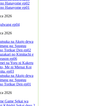
 no Hanayome ep02
 no Hanayome ep01
pca 2026
ulwang ep04
pca 2026
sutsuka na Akujo dewa
imasu ga: Suuguu
so Torikae Den ep02
azakari no Kimitachi e
eason ep06
mei na Yoru ni Kakeru
to, Me ni Mienai Koi
ita. ep03
sutsuka na Akujo dewa
imasu ga: Suuguu
so Torikae Den ep01
pca 2026
me Game Sekai wa
i Kibishii Sekai desu 2