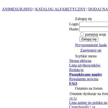
ANIMESUB.INFO
|
KATALOG ALFABETYCZNY
|
DODAJ NA
Zaloguj się
Login:
Hasło:
pamiętaj sesję
Przypomnienie hasła
Zarejestruj się
Szybkie menu
Strona główna
Lista użytkowników
Redakcja
Poszukiwane napisy
Regulamin serwisu
FAQ
Ostatnio na forum
Ostatnie dyskusje na for
19:52
Lista anime po polsku na
Crunchyroll
17:34