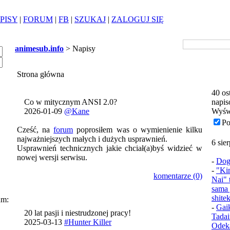
PISY
|
FORUM
|
FB
|
SZUKAJ
|
ZALOGUJ SIĘ
animesub.info
> Napisy
Strona główna
40 os
Co w mitycznym ANSI 2.0?
napis
2026-01-09
@Kane
Wyśw
Po
Cześć, na
forum
poprosiłem was o wymienienie kilku
najważniejszych małych i dużych usprawnień.
6 sie
Usprawnień technicznych jakie chciał(a)byś widzieć w
nowej wersji serwisu.
-
Dog
-
"Ki
komentarze (0)
Nai" 
sama 
shite
um:
-
Gai
20 lat pasji i niestrudzonej pracy!
Tadai
2025-03-13
#Hunter Killer
Odek