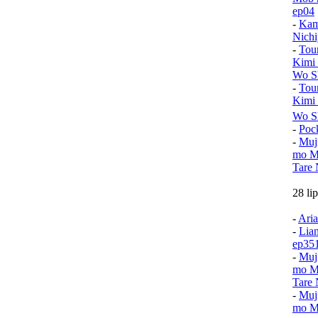
ep04
-
Kam
Nichi
-
Tou
Kimi
Wo Sh
-
Tou
Kimi
Wo S
-
Poc
-
Muj
mo Mu
Tare 
28 li
-
Aria
-
Lia
ep35
-
Muj
mo Mu
Tare 
-
Muj
mo Mu