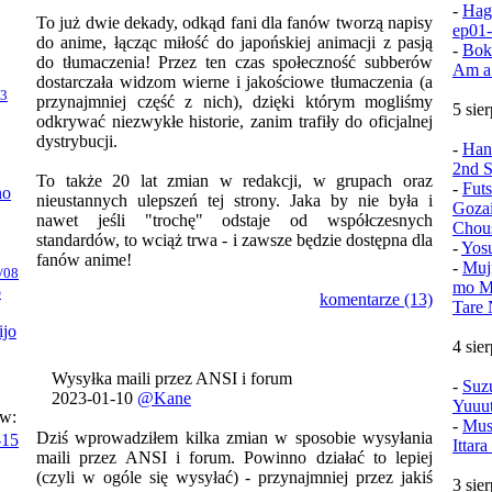
-
Hag
To już dwie dekady, odkąd fani dla fanów tworzą napisy
ep01
do anime, łącząc miłość do japońskiej animacji z pasją
-
Bok
do tłumaczenia! Przez ten czas społeczność subberów
Am a
dostarczała widzom wierne i jakościowe tłumaczenia (a
23
przynajmniej część z nich), dzięki którym mogliśmy
5 sie
odkrywać niezwykłe historie, zanim trafiły do oficjalnej
dystrybucji.
-
Han
2nd S
To także 20 lat zmian w redakcji, w grupach oraz
-
Fut
no
nieustannych ulepszeń tej strony. Jaka by nie była i
Goza
nawet jeśli "trochę" odstaje od współczesnych
Chou
standardów, to wciąż trwa - i zawsze będzie dostępna dla
-
Yos
fanów anime!
-
Muj
/08
mo Mu
o
komentarze (13)
Tare 
ijo
4 sie
Wysyłka maili przez ANSI i forum
-
Suz
2023-01-10
@Kane
Yuuu
ów:
-
Mush
Dziś wprowadziłem kilka zmian w sposobie wysyłania
-15
Ittar
maili przez ANSI i forum. Powinno działać to lepiej
(czyli w ogóle się wysyłać) - przynajmniej przez jakiś
3 sie