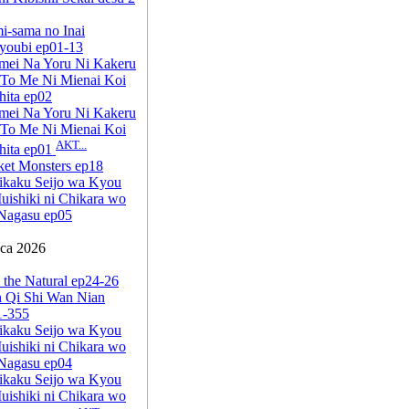
i-sama no Inai
youbi ep01-13
mei Na Yoru Ni Kakeru
 To Me Ni Mienai Koi
ita ep02
mei Na Yoru Ni Kakeru
 To Me Ni Mienai Koi
AKT...
hita ep01
ket Monsters ep18
ikaku Seijo wa Kyou
ishiki ni Chikara wo
Nagasu ep05
pca 2026
 the Natural ep24-26
n Qi Shi Wan Nian
1-355
ikaku Seijo wa Kyou
ishiki ni Chikara wo
Nagasu ep04
ikaku Seijo wa Kyou
ishiki ni Chikara wo