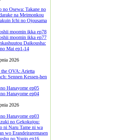
jo no Osewa: Takane no
darake na Meimonkou
akuin Ichi no Ojousama
oshii moomin ikka ep78
oshii moomin ikka ep77
nkashuutou Daikousha:
no Mai ep1-14
rpnia 2026
 the OVA: Arietta
ach: Sennen Kessen-hen
 no Hanayome ep05
 no Hanayome ep04
rpnia 2026
 no Hanayome ep03
zuki no Gekokujou:
o ni Naru Tame ni wa
an wo Erandeiraremasen
ushu no Youjo ep16