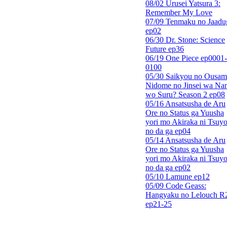
08/02 Urusei Yatsura 3:
Remember My Love
07/09 Tenmaku no Jaadu
ep02
06/30 Dr. Stone: Science
Future ep36
06/19 One Piece ep0001-
0100
05/30 Saikyou no Ousam
Nidome no Jinsei wa Nan
wo Suru? Season 2 ep08
05/16 Ansatsusha de Aru
Ore no Status ga Yuusha
yori mo Akiraka ni Tsuyo
no da ga ep04
05/14 Ansatsusha de Aru
Ore no Status ga Yuusha
yori mo Akiraka ni Tsuyo
no da ga ep02
05/10 Lamune ep12
05/09 Code Geass:
Hangyaku no Lelouch R
ep21-25