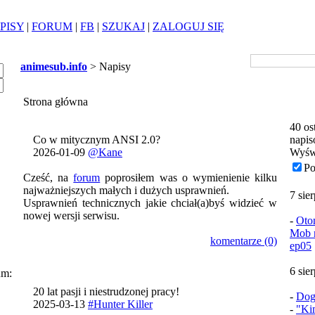
PISY
|
FORUM
|
FB
|
SZUKAJ
|
ZALOGUJ SIĘ
animesub.info
> Napisy
Strona główna
40 os
Co w mitycznym ANSI 2.0?
napis
2026-01-09
@Kane
Wyśw
Po
Cześć, na
forum
poprosiłem was o wymienienie kilku
najważniejszych małych i dużych usprawnień.
7 sie
Usprawnień technicznych jakie chciał(a)byś widzieć w
nowej wersji serwisu.
-
Oto
Mob n
komentarze (0)
ep05
6 sie
um:
20 lat pasji i niestrudzonej pracy!
-
Dog
2025-03-13
#Hunter Killer
-
"Ki