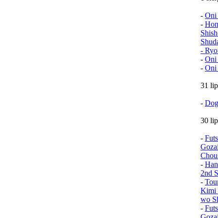
-
Oni
-
Hon
Shish
Shud
- Ryo
-
Oni
-
Oni
31 li
-
Dog
30 li
-
Fut
Goza
Chou
-
Han
2nd S
-
Tou
Kimi 
wo Sh
-
Fut
Goza