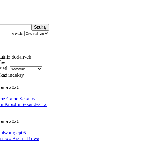
w tytule:
tatnio dodanych
ów:
ietl:
każ indeksy
rpnia 2026
me Game Sekai wa
i Kibishii Sekai desu 2
rpnia 2026
ulwang ep05
mi wo Aisuru Ki wa