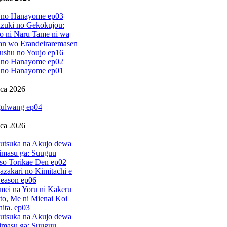
 no Hanayome ep03
zuki no Gekokujou:
o ni Naru Tame ni wa
an wo Erandeiraremasen
ushu no Youjo ep16
 no Hanayome ep02
 no Hanayome ep01
pca 2026
ulwang ep04
pca 2026
sutsuka na Akujo dewa
imasu ga: Suuguu
so Torikae Den ep02
azakari no Kimitachi e
eason ep06
mei na Yoru ni Kakeru
to, Me ni Mienai Koi
ita. ep03
sutsuka na Akujo dewa
imasu ga: Suuguu