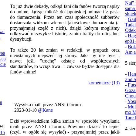
Nai" 
To już dwie dekady, odkąd fani dla fanów tworzą napisy
sama 
do anime, łącząc miłość do japońskiej animacji z pasją
shite
do tłumaczenia! Przez ten czas społeczność subberów
-
Gai
dostarczała widzom wierne i jakościowe tłumaczenia (a
Tadai
przynajmniej część z nich), dzięki którym mogliśmy
Odek
kai
odkrywać niezwykłe historie, zanim trafiły do oficjalnej
-
Hag
i
dystrybucji.
ep01
-
Bok
To także 20 lat zmian w redakcji, w grupach oraz
Am a
/08
nieustannych ulepszeń tej strony. Jaka by nie była i
/08
nawet jeśli "trochę" odstaje od współczesnych
5 sie
ście
standardów, to wciąż trwa - i zawsze będzie dostępna dla
fanów anime!
-
Han
2nd S
komentarze (13)
-
Fut
Goza
Chou
-
Yos
08
Wysyłka maili przez ANSI i forum
-
Muj
2023-01-10
@Kane
mo Mu
Tare 
Dziś wprowadziłem kilka zmian w sposobie wysyłania
ów:
maili przez ANSI i forum. Powinno działać to lepiej
4 sie
(czyli w ogóle się wysyłać) - przynajmniej przez jakiś
-15