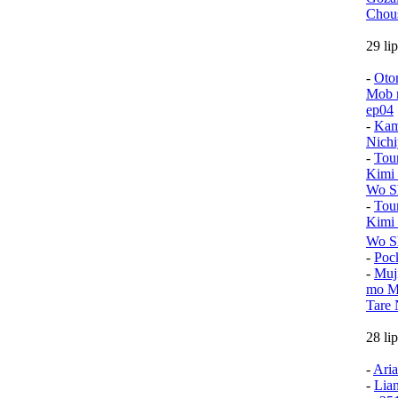
Chou
29 li
-
Oto
Mob n
ep04
-
Kam
Nichi
-
Tou
Kimi
Wo Sh
-
Tou
Kimi
Wo S
-
Poc
-
Muj
mo Mu
Tare 
28 li
-
Aria
-
Lia