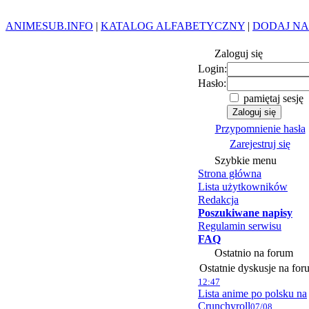
ANIMESUB.INFO
|
KATALOG ALFABETYCZNY
|
DODAJ NA
Zaloguj się
Login:
Hasło:
pamiętaj sesję
Przypomnienie hasła
Zarejestruj się
Szybkie menu
Strona główna
Lista użytkowników
Redakcja
Poszukiwane napisy
Regulamin serwisu
FAQ
Ostatnio na forum
Ostatnie dyskusje na for
12:47
Lista anime po polsku na
Crunchyroll
07/08