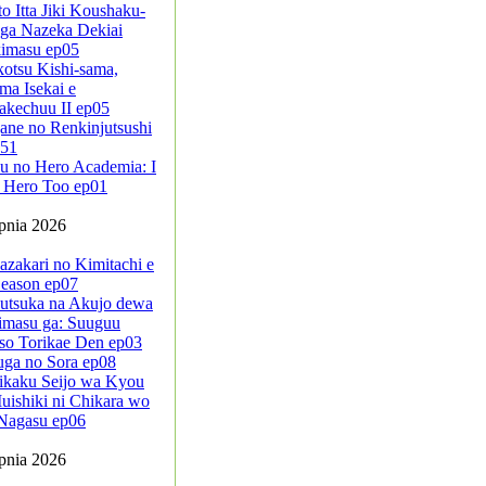
to Itta Jiki Koushaku-
ga Nazeka Dekiai
kimasu ep05
kotsu Kishi-sama,
ma Isekai e
akechuu II ep05
ane no Renkinjutsushi
-51
u no Hero Academia: I
 Hero Too ep01
rpnia 2026
azakari no Kimitachi e
eason ep07
sutsuka na Akujo dewa
imasu ga: Suuguu
so Torikae Den ep03
uga no Sora ep08
ikaku Seijo wa Kyou
ishiki ni Chikara wo
Nagasu ep06
rpnia 2026