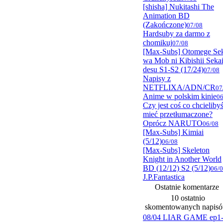
[shisha] Nukitashi The
Animation BD
(Zakończone)
07/08
Hardsuby za darmo z
chomikuj
07/08
[Max-Subs] Otomege Se
wa Mob ni Kibishii Seka
desu S1-S2 (17/24)
07/08
Napisy z
NETFLIXA/ADN/CR
07
Anime w polskim kinie
06
Czy jest coś co chcieliby
mieć przetłumaczone?
Oprócz NARUTO
06/08
[Max-Subs] Kimiai
(5/12)
06/08
[Max-Subs] Skeleton
Knight in Another World
BD (12/12) S2 (5/12)
06/
J.P.Fantastica
Ostatnie komentarze
10 ostatnio
skomentowanych napis
08/04 LIAR GAME ep1