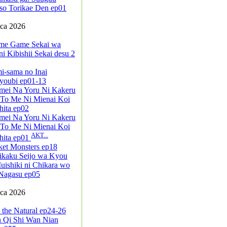
so Torikae Den ep01
pca 2026
me Game Sekai wa
i Kibishii Sekai desu 2
i-sama no Inai
youbi ep01-13
mei Na Yoru Ni Kakeru
 To Me Ni Mienai Koi
ita ep02
mei Na Yoru Ni Kakeru
 To Me Ni Mienai Koi
AKT...
hita ep01
ket Monsters ep18
ikaku Seijo wa Kyou
ishiki ni Chikara wo
Nagasu ep05
pca 2026
 the Natural ep24-26
n Qi Shi Wan Nian