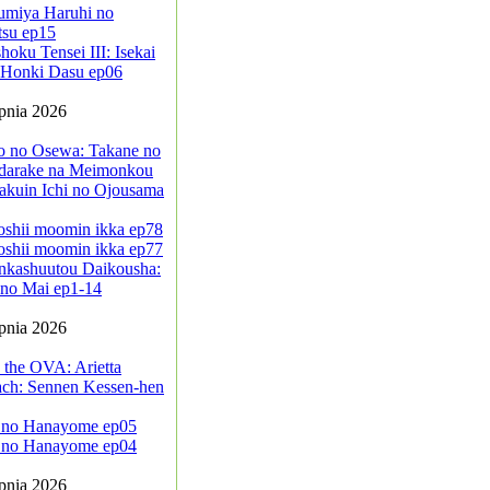
umiya Haruhi no
tsu ep15
oku Tensei III: Isekai
a Honki Dasu ep06
rpnia 2026
jo no Osewa: Takane no
darake na Meimonkou
akuin Ichi no Ojousama
oshii moomin ikka ep78
oshii moomin ikka ep77
nkashuutou Daikousha:
no Mai ep1-14
rpnia 2026
 the OVA: Arietta
ach: Sennen Kessen-hen
 no Hanayome ep05
 no Hanayome ep04
rpnia 2026