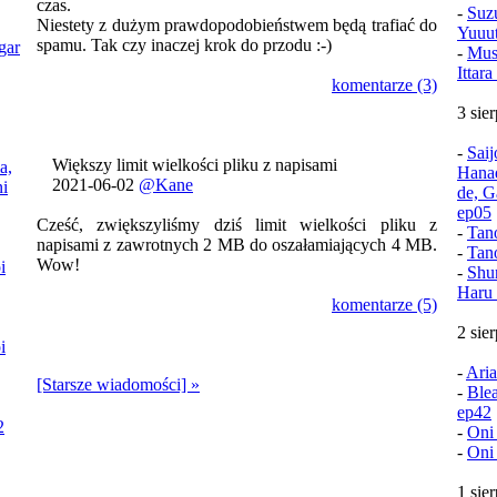
czas.
-
Suz
Niestety z dużym prawdopodobieństwem będą trafiać do
Yuuu
spamu. Tak czy inaczej krok do przodu :-)
gar
-
Mush
Ittar
komentarze (3)
3 sie
-
Sai
Większy limit wielkości pliku z napisami
a,
Hana
2021-06-02
@Kane
i
de, G
ep05
Cześć, zwiększyliśmy dziś limit wielkości pliku z
-
Tan
napisami z zawrotnych 2 MB do oszałamiających 4 MB.
-
Tan
Wow!
i
-
Shu
Haru 
komentarze (5)
2 sie
i
-
Aria
[Starsze wiadomości] »
-
Ble
ep42
2
-
Oni
-
Oni
1 sie