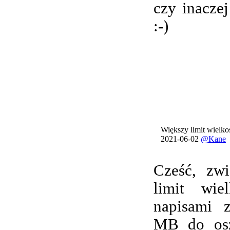
czy inacze
:-)
Większy limit wielkoś
2021-06-02
@Kane
Cześć, zwi
limit wie
napisami 
MB do osz