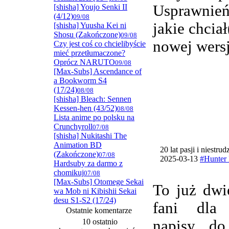
Usprawnie
[shisha] Youjo Senki II
(4/12)
09/08
jakie chcia
[shisha] Yuusha Kei ni
Shosu (Zakończone)
09/08
nowej wersj
Czy jest coś co chcielibyście
mieć przetłumaczone?
Oprócz NARUTO
09/08
[Max-Subs] Ascendance of
a Bookworm S4
(17/24)
08/08
[shisha] Bleach: Sennen
Kessen-hen (43/52)
08/08
Lista anime po polsku na
Crunchyroll
07/08
[shisha] Nukitashi The
Animation BD
20 lat pasji i niestru
(Zakończone)
07/08
2025-03-13
#Hunter 
Hardsuby za darmo z
chomikuj
07/08
[Max-Subs] Otomege Sekai
To już dwi
wa Mob ni Kibishii Sekai
desu S1-S2 (17/24)
fani dla
Ostatnie komentarze
10 ostatnio
napisy do