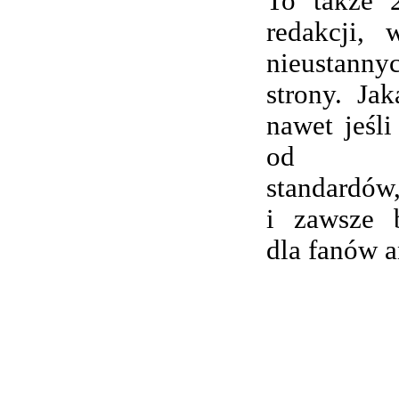
To także 
redakcji,
nieustanny
strony. Ja
nawet jeśli
od wsp
standardów,
i zawsze 
dla fanów 