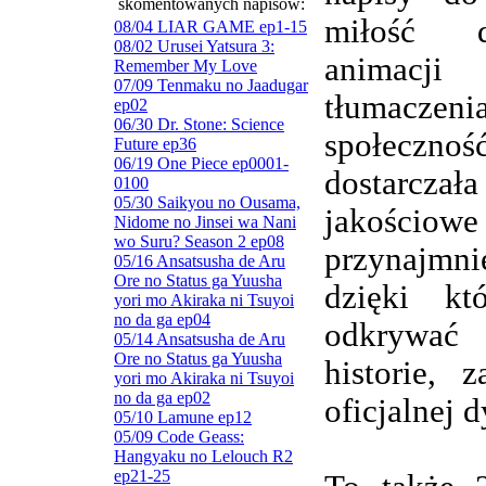
skomentowanych napisów:
miłość d
08/04 LIAR GAME ep1-15
08/02 Urusei Yatsura 3:
animacj
Remember My Love
07/09 Tenmaku no Jaadugar
tłumaczenia
ep02
06/30 Dr. Stone: Science
społeczn
Future ep36
06/19 One Piece ep0001-
dostarczała
0100
05/30 Saikyou no Ousama,
jakościowe
Nidome no Jinsei wa Nani
wo Suru? Season 2 ep08
przynajmnie
05/16 Ansatsusha de Aru
Ore no Status ga Yuusha
dzięki kt
yori mo Akiraka ni Tsuyoi
no da ga ep04
odkrywa
05/14 Ansatsusha de Aru
Ore no Status ga Yuusha
historie, 
yori mo Akiraka ni Tsuyoi
no da ga ep02
oficjalnej d
05/10 Lamune ep12
05/09 Code Geass:
Hangyaku no Lelouch R2
ep21-25