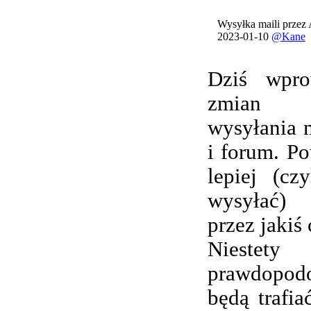
Wysyłka maili przez
2023-01-10
@Kane
Dziś wpro
zmian 
wysyłania 
i forum. Po
lepiej (cz
wysyłać) 
przez jakiś 
Nieste
prawdopod
będą trafi