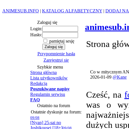
ANIMESUB.INFO
|
KATALOG ALFABETYCZNY
|
DODAJ NA
Zaloguj się
animesub.i
Login:
Hasło:
pamiętaj sesję
Strona głó
Przypomnienie hasła
Zarejestruj się
Szybkie menu
Co w mitycznym AN
Strona główna
2026-01-09
@Kane
Lista użytkowników
Redakcja
Poszukiwane napisy
Cześć, na
f
Regulamin serwisu
FAQ
was o wym
Ostatnio na forum
Ostatnie dyskusje na forum:
najważnie
09/08
[Nyan] 25-sai no
dużych usp
Joshikousei [18+]
09/08