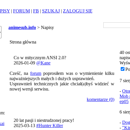
PISY
|
FORUM
|
FB
|
SZUKAJ
|
ZALOGUJ SIĘ
animesub.info
> Napisy
Strona główna
40 os
Co w mitycznym ANSI 2.0?
napis
2026-01-09
@Kane
Wyśw
Po
Cześć, na
forum
poprosiłem was o wymienienie kilku
najważniejszych małych i dużych usprawnień.
7 sie
Usprawnień technicznych jakie chciał(a)byś widzieć w
nowej wersji serwisu.
-
Oto
Mob n
komentarze (0)
ep05
6 sie
um:
20 lat pasji i niestrudzonej pracy!
-
Dog
kai
2025-03-13
#Hunter Killer
-
"Ki
i