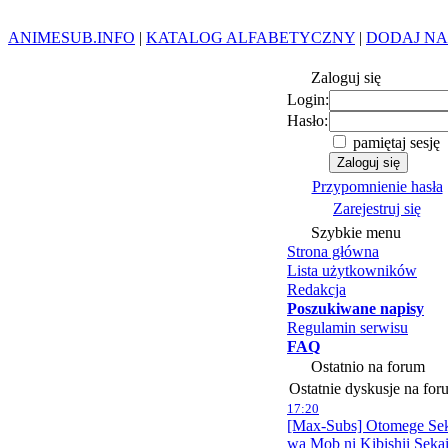
ANIMESUB.INFO
|
KATALOG ALFABETYCZNY
|
DODAJ NA
Zaloguj się
Login:
Hasło:
pamiętaj sesję
Przypomnienie hasła
Zarejestruj się
Szybkie menu
Strona główna
Lista użytkowników
Redakcja
Poszukiwane napisy
Regulamin serwisu
FAQ
Ostatnio na forum
Ostatnie dyskusje na for
17:20
[Max-Subs] Otomege Se
wa Mob ni Kibishii Seka