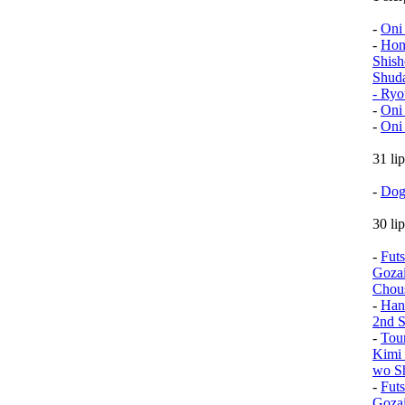
-
Oni
-
Hon
Shish
Shud
- Ryo
-
Oni
-
Oni
31 li
-
Dog
30 li
-
Fut
Goza
Chou
-
Han
2nd S
-
Tou
Kimi 
wo Sh
-
Fut
Goza