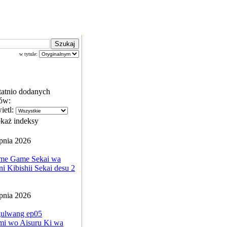
w tytule:
tatnio dodanych
ów:
ietl:
każ indeksy
rpnia 2026
me Game Sekai wa
i Kibishii Sekai desu 2
rpnia 2026
ulwang ep05
mi wo Aisuru Ki wa