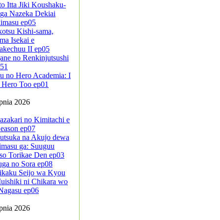
to Itta Jiki Koushaku-
ga Nazeka Dekiai
kimasu ep05
kotsu Kishi-sama,
ma Isekai e
akechuu II ep05
ane no Renkinjutsushi
-51
u no Hero Academia: I
 Hero Too ep01
rpnia 2026
azakari no Kimitachi e
eason ep07
sutsuka na Akujo dewa
imasu ga: Suuguu
so Torikae Den ep03
uga no Sora ep08
ikaku Seijo wa Kyou
ishiki ni Chikara wo
Nagasu ep06
rpnia 2026