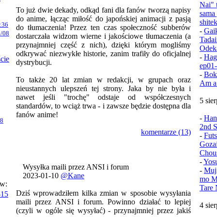
Nai" 
To już dwie dekady, odkąd fani dla fanów tworzą napisy
sama 
do anime, łącząc miłość do japońskiej animacji z pasją
shite
:36
do tłumaczenia! Przez ten czas społeczność subberów
-
Gai
/08
dostarczała widzom wierne i jakościowe tłumaczenia (a
Tadai
przynajmniej część z nich), dzięki którym mogliśmy
Odek
odkrywać niezwykłe historie, zanim trafiły do oficjalnej
-
Hag
ście
dystrybucji.
ep01
-
Bok
To także 20 lat zmian w redakcji, w grupach oraz
Am a
nieustannych ulepszeń tej strony. Jaka by nie była i
nawet jeśli "trochę" odstaje od współczesnych
5 sie
standardów, to wciąż trwa - i zawsze będzie dostępna dla
fanów anime!
-
Han
08
2nd S
komentarze (13)
-
Fut
Goza
Chou
-
Yos
Wysyłka maili przez ANSI i forum
-
Muj
2023-01-10
@Kane
mo Mu
ów:
Tare 
Dziś wprowadziłem kilka zmian w sposobie wysyłania
-15
maili przez ANSI i forum. Powinno działać to lepiej
4 sie
(czyli w ogóle się wysyłać) - przynajmniej przez jakiś