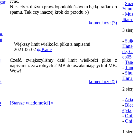
czas.
gar
-
Suz
Niestety z dużym prawdopodobieństwem będą trafiać do
Yuuu
spamu. Tak czy inaczej krok do przodu :-)
-
Mush
Ittar
komentarze (3)
3 sie
a,
i
-
Sai
Większy limit wielkości pliku z napisami
Hana
2021-06-02
@Kane
de, G
ep05
Cześć, zwiększyliśmy dziś limit wielkości pliku z
i
-
Tan
napisami z zawrotnych 2 MB do oszałamiających 4 MB.
-
Tan
Wow!
-
Shu
Haru 
komentarze (5)
i
2 sie
-
Aria
[Starsze wiadomości] »
2
-
Ble
ep42
-
Oni
-
Oni
1 sie