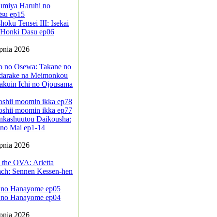
umiya Haruhi no
tsu ep15
oku Tensei III: Isekai
a Honki Dasu ep06
rpnia 2026
jo no Osewa: Takane no
darake na Meimonkou
akuin Ichi no Ojousama
oshii moomin ikka ep78
oshii moomin ikka ep77
nkashuutou Daikousha:
no Mai ep1-14
rpnia 2026
 the OVA: Arietta
ach: Sennen Kessen-hen
 no Hanayome ep05
 no Hanayome ep04
rpnia 2026