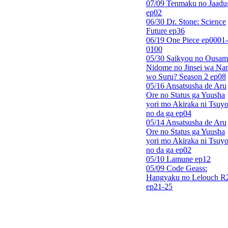
07/09 Tenmaku no Jaadu
ep02
06/30 Dr. Stone: Science
Future ep36
06/19 One Piece ep0001-
0100
05/30 Saikyou no Ousam
Nidome no Jinsei wa Nan
wo Suru? Season 2 ep08
05/16 Ansatsusha de Aru
Ore no Status ga Yuusha
yori mo Akiraka ni Tsuyo
no da ga ep04
05/14 Ansatsusha de Aru
Ore no Status ga Yuusha
yori mo Akiraka ni Tsuyo
no da ga ep02
05/10 Lamune ep12
05/09 Code Geass:
Hangyaku no Lelouch R
ep21-25