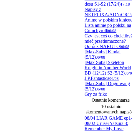
desu S1-S2 (17/24)
17:18
Napisy z
NETFLIXA/ADN/CR
08
Anime w polskim kinie
06
Lista anime po polsku na
Crunchyroll
06/08
Czy jest coś co chcieliby
mieć przetłumaczone?
Oprócz NARUTO
06/08
[Max-Subs] Kimiai
(5/12)
06/08
[Max-Subs] Skeleton
Knight in Another World
BD (12/12) S2 (5/12)
06/
J.P.Fantastica
06/08
[Max-Subs] Dogulwang
(5/12)
06/08
Gry za friko
Ostatnie komentarze
10 ostatnio
skomentowanych napis
08/04 LIAR GAME ep1
08/02 Urusei Yatsura 3:
Remember My Love