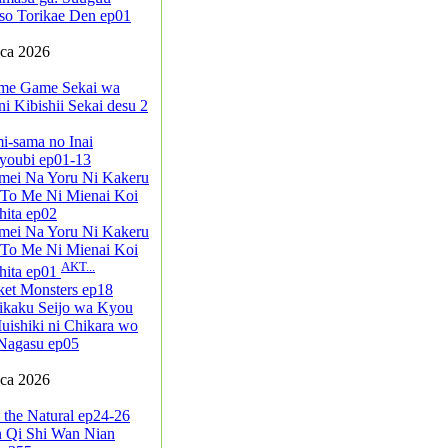
so Torikae Den ep01
pca 2026
me Game Sekai wa
i Kibishii Sekai desu 2
i-sama no Inai
youbi ep01-13
mei Na Yoru Ni Kakeru
 To Me Ni Mienai Koi
ita ep02
mei Na Yoru Ni Kakeru
 To Me Ni Mienai Koi
AKT...
hita ep01
ket Monsters ep18
ikaku Seijo wa Kyou
ishiki ni Chikara wo
Nagasu ep05
pca 2026
 the Natural ep24-26
n Qi Shi Wan Nian