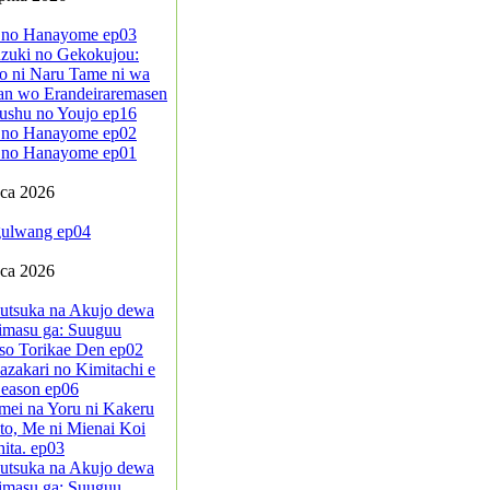
 no Hanayome ep03
zuki no Gekokujou:
o ni Naru Tame ni wa
an wo Erandeiraremasen
ushu no Youjo ep16
 no Hanayome ep02
 no Hanayome ep01
pca 2026
ulwang ep04
pca 2026
sutsuka na Akujo dewa
imasu ga: Suuguu
so Torikae Den ep02
azakari no Kimitachi e
eason ep06
mei na Yoru ni Kakeru
to, Me ni Mienai Koi
ita. ep03
sutsuka na Akujo dewa
imasu ga: Suuguu