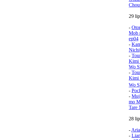
Chou
29 li
-
Oto
Mob n
ep04
-
Kam
Nichi
-
Tou
Kimi
Wo Sh
-
Tou
Kimi
Wo S
-
Poc
-
Muj
mo Mu
Tare 
28 li
-
Aria
-
Lia