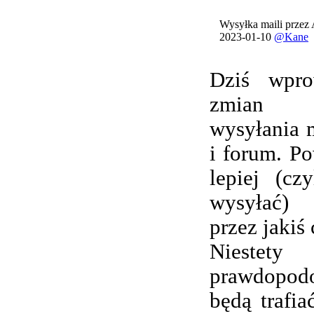
Wysyłka maili przez
2023-01-10
@Kane
Dziś wpro
zmian 
wysyłania 
i forum. Po
lepiej (cz
wysyłać) 
przez jakiś 
Nieste
prawdopod
będą trafi