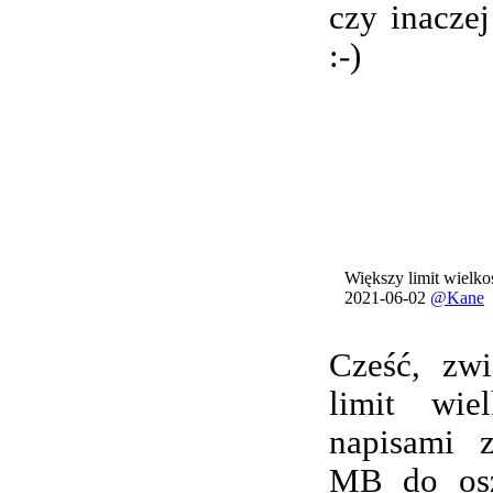
czy inacze
:-)
Większy limit wielkoś
2021-06-02
@Kane
Cześć, zwi
limit wie
napisami 
MB do osz