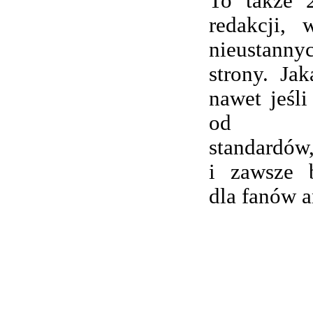
To także 
redakcji,
nieustanny
strony. Ja
nawet jeśli
od wsp
standardów,
i zawsze 
dla fanów 