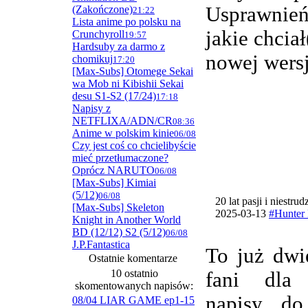
Usprawnie
(Zakończone)
21:22
Lista anime po polsku na
jakie chcia
Crunchyroll
19:57
Hardsuby za darmo z
nowej wersj
chomikuj
17:20
[Max-Subs] Otomege Sekai
wa Mob ni Kibishii Sekai
desu S1-S2 (17/24)
17:18
Napisy z
NETFLIXA/ADN/CR
08:36
Anime w polskim kinie
06/08
Czy jest coś co chcielibyście
mieć przetłumaczone?
Oprócz NARUTO
06/08
[Max-Subs] Kimiai
(5/12)
06/08
20 lat pasji i niestru
[Max-Subs] Skeleton
2025-03-13
#Hunter 
Knight in Another World
BD (12/12) S2 (5/12)
06/08
J.P.Fantastica
To już dwi
Ostatnie komentarze
10 ostatnio
fani dla
skomentowanych napisów:
napisy do
08/04 LIAR GAME ep1-15