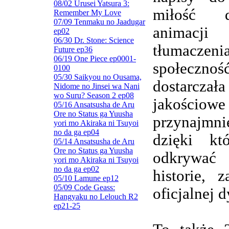
08/02 Urusei Yatsura 3:
miłość d
Remember My Love
07/09 Tenmaku no Jaadugar
animacj
ep02
06/30 Dr. Stone: Science
tłumaczenia
Future ep36
06/19 One Piece ep0001-
społeczn
0100
05/30 Saikyou no Ousama,
dostarczała
Nidome no Jinsei wa Nani
wo Suru? Season 2 ep08
jakościowe
05/16 Ansatsusha de Aru
Ore no Status ga Yuusha
przynajmnie
yori mo Akiraka ni Tsuyoi
no da ga ep04
dzięki kt
05/14 Ansatsusha de Aru
Ore no Status ga Yuusha
odkrywa
yori mo Akiraka ni Tsuyoi
no da ga ep02
historie, 
05/10 Lamune ep12
05/09 Code Geass:
oficjalnej d
Hangyaku no Lelouch R2
ep21-25