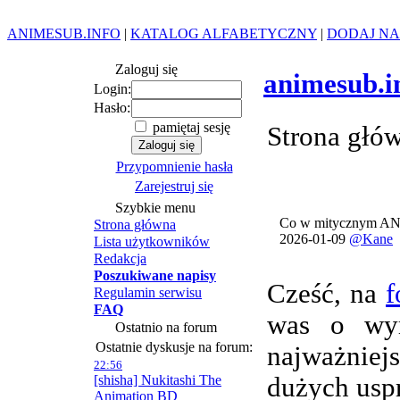
ANIMESUB.INFO
|
KATALOG ALFABETYCZNY
|
DODAJ NA
Zaloguj się
animesub.i
Login:
Hasło:
pamiętaj sesję
Strona głó
Przypomnienie hasła
Zarejestruj się
Szybkie menu
Co w mitycznym AN
Strona główna
2026-01-09
@Kane
Lista użytkowników
Redakcja
Poszukiwane napisy
Cześć, na
f
Regulamin serwisu
FAQ
was o wym
Ostatnio na forum
Ostatnie dyskusje na forum:
najważnie
22:56
[shisha] Nukitashi The
dużych usp
Animation BD