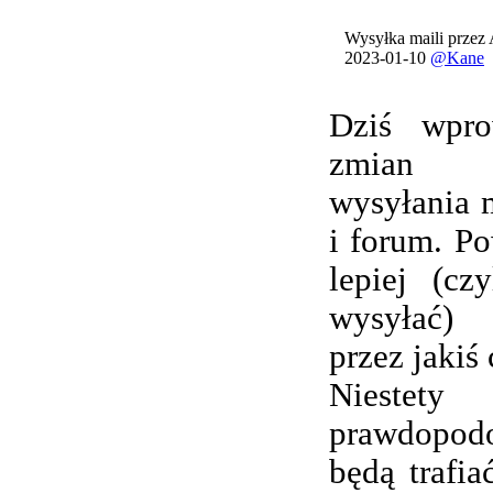
Wysyłka maili przez
2023-01-10
@Kane
Dziś wpro
zmian 
wysyłania 
i forum. Po
lepiej (cz
wysyłać) 
przez jakiś 
Nieste
prawdopod
będą trafi