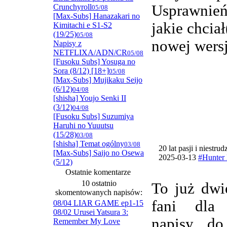
Usprawnie
Crunchyroll
05/08
[Max-Subs] Hanazakari no
jakie chcia
Kimitachi e S1-S2
(19/25)
05/08
nowej wersj
Napisy z
NETFLIXA/ADN/CR
05/08
[Fusoku Subs] Yosuga no
Sora (8/12) [18+]
05/08
[Max-Subs] Mujikaku Seijo
(6/12)
04/08
[shisha] Youjo Senki II
(3/12)
04/08
[Fusoku Subs] Suzumiya
Haruhi no Yuuutsu
(15/28)
03/08
[shisha] Temat ogólny
03/08
20 lat pasji i niestru
[Max-Subs] Saijo no Osewa
2025-03-13
#Hunter 
(5/12)
Ostatnie komentarze
10 ostatnio
To już dwi
skomentowanych napisów:
fani dla
08/04 LIAR GAME ep1-15
08/02 Urusei Yatsura 3:
napisy do
Remember My Love