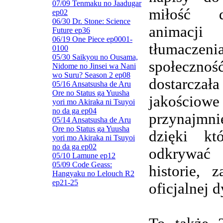
07/09 Tenmaku no Jaadugar
miłość d
ep02
06/30 Dr. Stone: Science
animacj
Future ep36
06/19 One Piece ep0001-
tłumaczenia
0100
05/30 Saikyou no Ousama,
społeczn
Nidome no Jinsei wa Nani
wo Suru? Season 2 ep08
dostarczała
05/16 Ansatsusha de Aru
Ore no Status ga Yuusha
jakościowe
yori mo Akiraka ni Tsuyoi
no da ga ep04
przynajmnie
05/14 Ansatsusha de Aru
Ore no Status ga Yuusha
dzięki kt
yori mo Akiraka ni Tsuyoi
no da ga ep02
odkrywa
05/10 Lamune ep12
05/09 Code Geass:
historie, 
Hangyaku no Lelouch R2
ep21-25
oficjalnej d