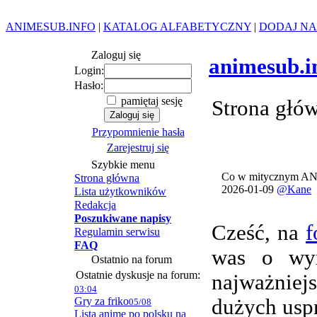
ANIMESUB.INFO
|
KATALOG ALFABETYCZNY
|
DODAJ NA
Zaloguj się
animesub.i
Login:
Hasło:
pamiętaj sesję
Strona głó
Przypomnienie hasła
Zarejestruj się
Szybkie menu
Co w mitycznym AN
Strona główna
2026-01-09
@Kane
Lista użytkowników
Redakcja
Poszukiwane napisy
Cześć, na
f
Regulamin serwisu
FAQ
was o wym
Ostatnio na forum
Ostatnie dyskusje na forum:
najważnie
03:04
Gry za friko
dużych usp
05/08
Lista anime po polsku na