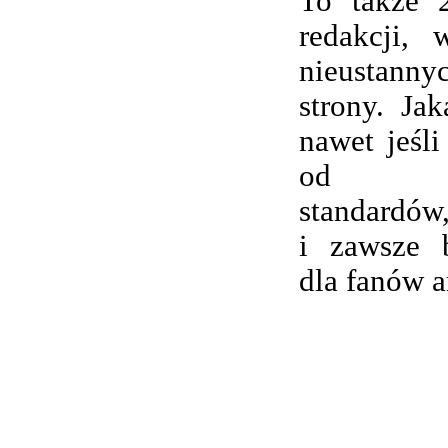
To także 
redakcji,
nieustanny
strony. Ja
nawet jeśli
od wsp
standardów,
i zawsze 
dla fanów 