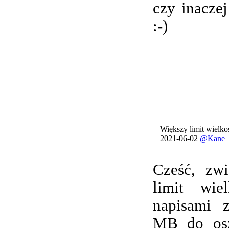
czy inacze
:-)
Większy limit wielkoś
2021-06-02
@Kane
Cześć, zwi
limit wie
napisami 
MB do osz