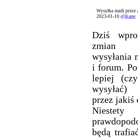
Wysyłka maili przez
2023-01-10
@Kane
Dziś wpro
zmian 
wysyłania 
i forum. Po
lepiej (cz
wysyłać) 
przez jakiś 
Nieste
prawdopod
będą trafi