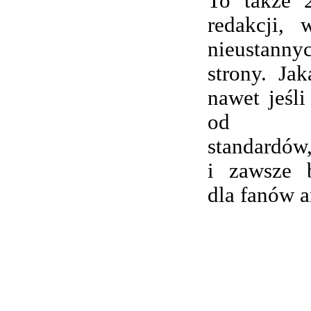
To także 
redakcji,
nieustanny
strony. Ja
nawet jeśli
od wsp
standardów,
i zawsze 
dla fanów 