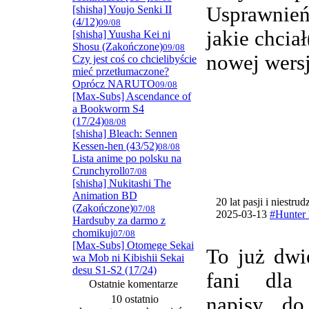
Usprawnie
[shisha] Youjo Senki II
(4/12)
09/08
jakie chcia
[shisha] Yuusha Kei ni
Shosu (Zakończone)
09/08
nowej wersj
Czy jest coś co chcielibyście
mieć przetłumaczone?
Oprócz NARUTO
09/08
[Max-Subs] Ascendance of
a Bookworm S4
(17/24)
08/08
[shisha] Bleach: Sennen
Kessen-hen (43/52)
08/08
Lista anime po polsku na
Crunchyroll
07/08
[shisha] Nukitashi The
Animation BD
20 lat pasji i niestru
(Zakończone)
07/08
2025-03-13
#Hunter 
Hardsuby za darmo z
chomikuj
07/08
[Max-Subs] Otomege Sekai
To już dwi
wa Mob ni Kibishii Sekai
desu S1-S2 (17/24)
fani dla
Ostatnie komentarze
10 ostatnio
napisy do