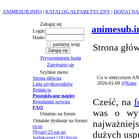
ANIMESUB.INFO
|
KATALOG ALFABETYCZNY
|
DODAJ NA
Zaloguj się
animesub.i
Login:
Hasło:
pamiętaj sesję
Strona głó
Przypomnienie hasła
Zarejestruj się
Szybkie menu
Co w mitycznym AN
Strona główna
2026-01-09
@Kane
Lista użytkowników
Redakcja
Poszukiwane napisy
Cześć, na
f
Regulamin serwisu
FAQ
was o wym
Ostatnio na forum
Ostatnie dyskusje na forum:
najważnie
09/08
[Nyan] 25-sai no
dużych usp
Joshikousei [18+]
09/08