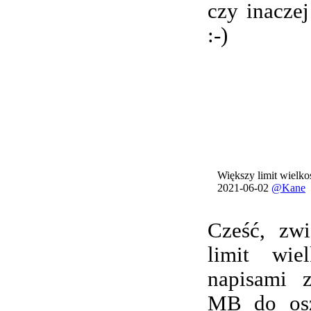
czy inacze
:-)
Większy limit wielkoś
2021-06-02
@Kane
Cześć, zwi
limit wie
napisami 
MB do osz