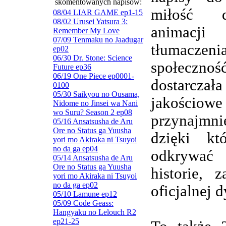
skomentowanych napisów:
miłość d
08/04 LIAR GAME ep1-15
08/02 Urusei Yatsura 3:
animacj
Remember My Love
07/09 Tenmaku no Jaadugar
tłumaczenia
ep02
06/30 Dr. Stone: Science
społeczn
Future ep36
06/19 One Piece ep0001-
dostarczała
0100
05/30 Saikyou no Ousama,
jakościowe
Nidome no Jinsei wa Nani
wo Suru? Season 2 ep08
przynajmnie
05/16 Ansatsusha de Aru
Ore no Status ga Yuusha
dzięki kt
yori mo Akiraka ni Tsuyoi
no da ga ep04
odkrywa
05/14 Ansatsusha de Aru
Ore no Status ga Yuusha
historie, 
yori mo Akiraka ni Tsuyoi
no da ga ep02
oficjalnej d
05/10 Lamune ep12
05/09 Code Geass:
Hangyaku no Lelouch R2
ep21-25