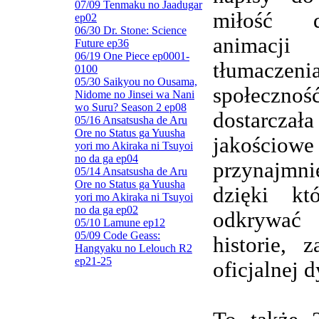
07/09 Tenmaku no Jaadugar
miłość d
ep02
06/30 Dr. Stone: Science
animacj
Future ep36
06/19 One Piece ep0001-
tłumaczenia
0100
05/30 Saikyou no Ousama,
społeczn
Nidome no Jinsei wa Nani
wo Suru? Season 2 ep08
dostarczała
05/16 Ansatsusha de Aru
Ore no Status ga Yuusha
jakościowe
yori mo Akiraka ni Tsuyoi
no da ga ep04
przynajmnie
05/14 Ansatsusha de Aru
Ore no Status ga Yuusha
dzięki kt
yori mo Akiraka ni Tsuyoi
no da ga ep02
odkrywa
05/10 Lamune ep12
05/09 Code Geass:
historie, 
Hangyaku no Lelouch R2
ep21-25
oficjalnej d