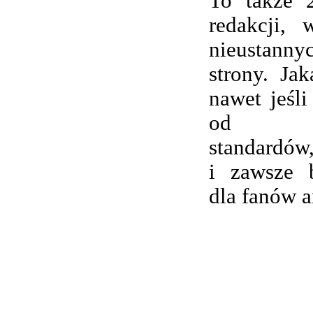
To także 
redakcji,
nieustanny
strony. Ja
nawet jeśli
od wsp
standardów,
i zawsze 
dla fanów 