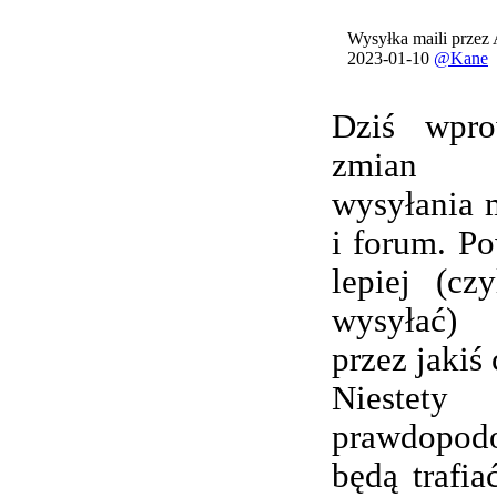
Wysyłka maili przez
2023-01-10
@Kane
Dziś wpro
zmian 
wysyłania 
i forum. Po
lepiej (cz
wysyłać) 
przez jakiś 
Nieste
prawdopod
będą trafi