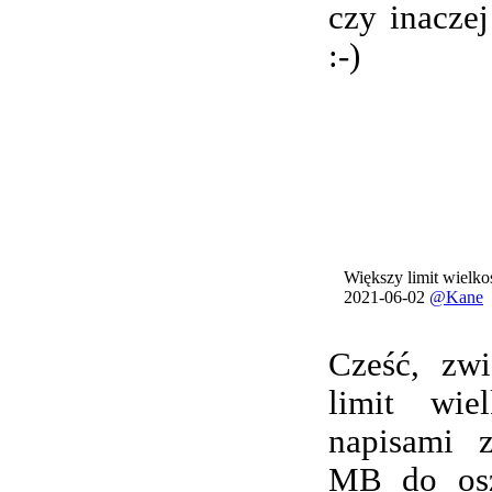
czy inacze
:-)
Większy limit wielkoś
2021-06-02
@Kane
Cześć, zwi
limit wie
napisami 
MB do osz