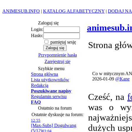
ANIMESUB.INFO
|
KATALOG ALFABETYCZNY
|
DODAJ NA
Zaloguj się
animesub.i
Login:
Hasło:
pamiętaj sesję
Strona głó
Przypomnienie hasła
Zarejestruj się
Szybkie menu
Co w mitycznym AN
Strona główna
2026-01-09
@Kane
Lista użytkowników
Redakcja
Poszukiwane napisy
Cześć, na
f
Regulamin serwisu
FAQ
was o wym
Ostatnio na forum
Ostatnie dyskusje na forum:
najważnie
12:55
[Max-Subs] Dogulwang
dużych usp
(5/12)
03:04