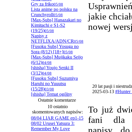
Usprawnie
Gry za friko
05/08
Lista anime po polsku na
jakie chcia
Crunchyroll
05/08
[Max-Subs] Hanazakari no
nowej wersj
Kimitachi e S1-S2
(19/25)
05/08
Napisy z
NETFLIXA/ADN/CR
05/08
[Fusoku Subs] Yosuga no
Sora (8/12) [18+]
05/08
[Max-Subs] Mujikaku Seijo
(6/12)
04/08
[shisha] Youjo Senki II
(3/12)
04/08
[Fusoku Subs] Suzumiya
Haruhi no Yuuutsu
20 lat pasji i niestru
(15/28)
03/08
2025-03-13
#Hunter 
[shisha] Temat ogólny
Ostatnie komentarze
10 ostatnio
To już dwi
skomentowanych napisów:
fani dla
08/04 LIAR GAME ep1-15
08/02 Urusei Yatsura 3:
napisy do
Remember My Love