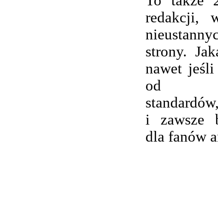
To także 
redakcji,
nieustanny
strony. Ja
nawet jeśli
od wsp
standardów,
i zawsze 
dla fanów 