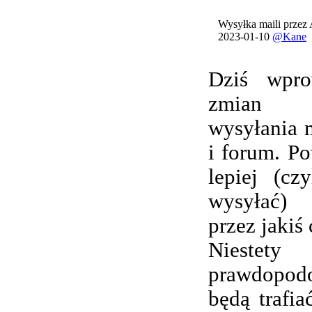
Wysyłka maili przez
2023-01-10
@Kane
Dziś wpro
zmian 
wysyłania 
i forum. Po
lepiej (cz
wysyłać) 
przez jakiś 
Nieste
prawdopod
będą trafi