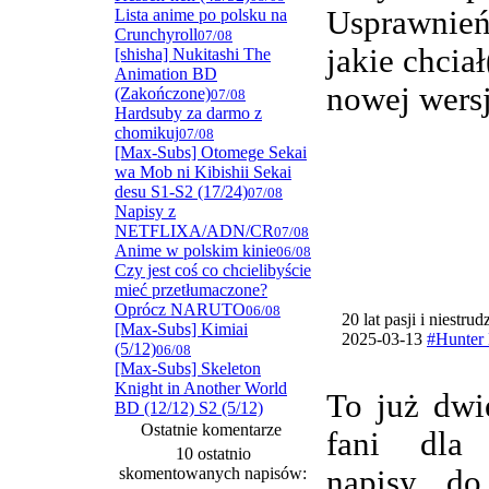
Usprawnie
Lista anime po polsku na
Crunchyroll
07/08
jakie chcia
[shisha] Nukitashi The
Animation BD
nowej wersj
(Zakończone)
07/08
Hardsuby za darmo z
chomikuj
07/08
[Max-Subs] Otomege Sekai
wa Mob ni Kibishii Sekai
desu S1-S2 (17/24)
07/08
Napisy z
NETFLIXA/ADN/CR
07/08
Anime w polskim kinie
06/08
Czy jest coś co chcielibyście
mieć przetłumaczone?
Oprócz NARUTO
06/08
20 lat pasji i niestru
[Max-Subs] Kimiai
2025-03-13
#Hunter 
(5/12)
06/08
[Max-Subs] Skeleton
Knight in Another World
To już dwi
BD (12/12) S2 (5/12)
Ostatnie komentarze
fani dla
10 ostatnio
skomentowanych napisów:
napisy do