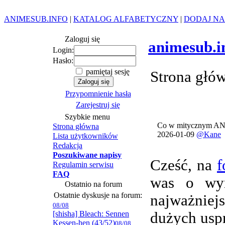
ANIMESUB.INFO
|
KATALOG ALFABETYCZNY
|
DODAJ NA
Zaloguj się
animesub.i
Login:
Hasło:
pamiętaj sesję
Strona głó
Przypomnienie hasła
Zarejestruj się
Szybkie menu
Co w mitycznym AN
Strona główna
2026-01-09
@Kane
Lista użytkowników
Redakcja
Poszukiwane napisy
Cześć, na
f
Regulamin serwisu
FAQ
was o wym
Ostatnio na forum
Ostatnie dyskusje na forum:
najważnie
08/08
[shisha] Bleach: Sennen
dużych usp
Kessen-hen (43/52)
08/08