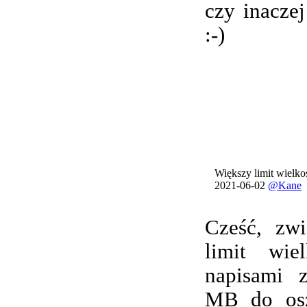
czy inacze
:-)
Większy limit wielkoś
2021-06-02
@Kane
Cześć, zwi
limit wie
napisami 
MB do osz