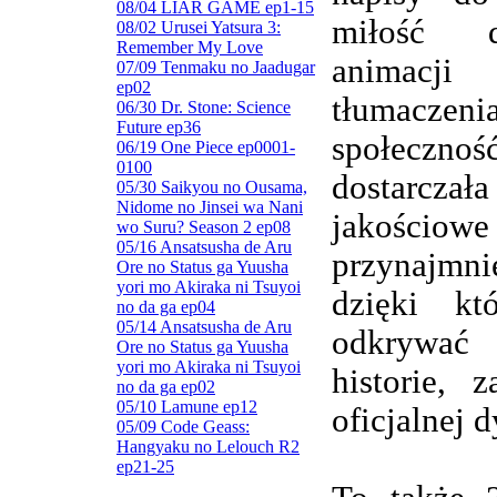
08/04 LIAR GAME ep1-15
miłość d
08/02 Urusei Yatsura 3:
Remember My Love
animacj
07/09 Tenmaku no Jaadugar
ep02
tłumaczenia
06/30 Dr. Stone: Science
Future ep36
społeczn
06/19 One Piece ep0001-
0100
dostarczała
05/30 Saikyou no Ousama,
Nidome no Jinsei wa Nani
jakościowe
wo Suru? Season 2 ep08
05/16 Ansatsusha de Aru
przynajmnie
Ore no Status ga Yuusha
yori mo Akiraka ni Tsuyoi
dzięki kt
no da ga ep04
05/14 Ansatsusha de Aru
odkrywa
Ore no Status ga Yuusha
yori mo Akiraka ni Tsuyoi
historie, 
no da ga ep02
05/10 Lamune ep12
oficjalnej d
05/09 Code Geass:
Hangyaku no Lelouch R2
ep21-25