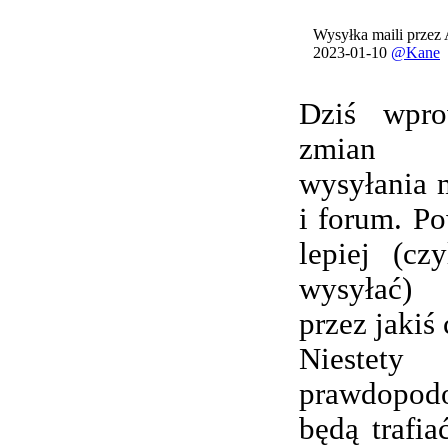
Wysyłka maili przez
2023-01-10
@Kane
Dziś wpro
zmian 
wysyłania 
i forum. Po
lepiej (cz
wysyłać) 
przez jakiś 
Nieste
prawdopod
będą trafi