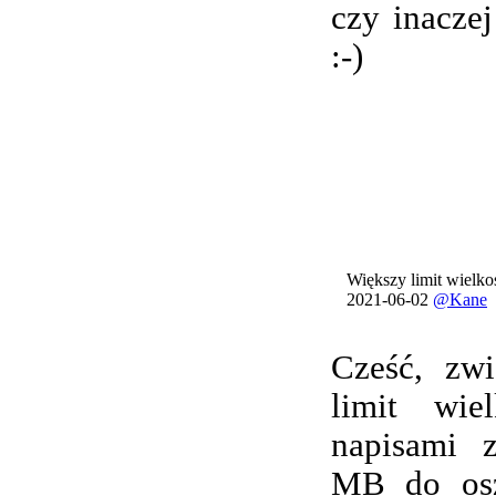
czy inacze
:-)
Większy limit wielkoś
2021-06-02
@Kane
Cześć, zwi
limit wie
napisami 
MB do osz