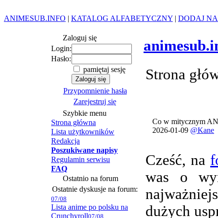
ANIMESUB.INFO
|
KATALOG ALFABETYCZNY
|
DODAJ NA
Zaloguj się
animesub.i
Login:
Hasło:
pamiętaj sesję
Strona głó
Przypomnienie hasła
Zarejestruj się
Szybkie menu
Co w mitycznym AN
Strona główna
2026-01-09
@Kane
Lista użytkowników
Redakcja
Poszukiwane napisy
Cześć, na
f
Regulamin serwisu
FAQ
was o wym
Ostatnio na forum
Ostatnie dyskusje na forum:
najważnie
07/08
Lista anime po polsku na
dużych usp
Crunchyroll
07/08