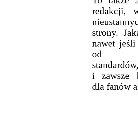
To także 
redakcji,
nieustanny
strony. Ja
nawet jeśli
od wsp
standardów,
i zawsze 
dla fanów 