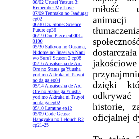
08/02 Urusei Yatsura 3:
miłość d
Remember My Love
07/09 Tenmaku no Jaadugar
animacj
ep02
06/30 Dr. Stone: Science
tłumaczenia
Future ep36
06/19 One Piece ep0001-
społeczn
0100
05/30 Saikyou no Ousama,
dostarczała
Nidome no Jinsei wa Nani
wo Suru? Season 2 ep08
jakościowe
05/16 Ansatsusha de Aru
Ore no Status ga Yuusha
przynajmnie
yori mo Akiraka ni Tsuyoi
no da ga ep04
dzięki kt
05/14 Ansatsusha de Aru
Ore no Status ga Yuusha
odkrywa
yori mo Akiraka ni Tsuyoi
no da ga ep02
historie, 
05/10 Lamune ep12
05/09 Code Geass:
oficjalnej d
Hangyaku no Lelouch R2
ep21-25