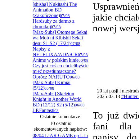
Usprawnie
[shisha] Nukitashi The
Animation BD
jakie chcia
(Zakończone)
07/08
Hardsuby za darmo z
nowej wersj
chomikuj
07/08
[Max-Subs] Otomege Sekai
wa Mob ni Kibishii Sekai
desu S1-S2 (17/24)
07/08
Napisy z
NETFLIXA/ADN/CR
07/08
Anime w polskim kinie
06/08
Czy jest coś co chcielibyście
mieć przetłumaczone?
Oprócz NARUTO
06/08
[Max-Subs] Kimiai
(5/12)
06/08
20 lat pasji i niestru
[Max-Subs] Skeleton
2025-03-13
#Hunter 
Knight in Another World
BD (12/12) S2 (5/12)
06/08
J.P.Fantastica
To już dwi
Ostatnie komentarze
10 ostatnio
fani dla
skomentowanych napisów:
napisy do
08/04 LIAR GAME ep1-15