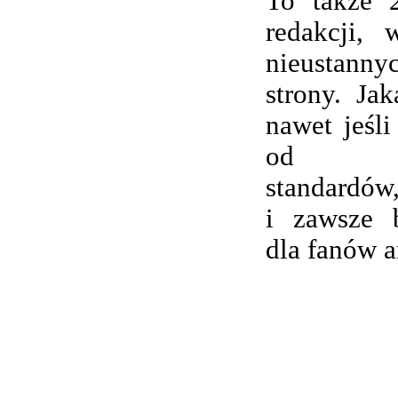
To także 
redakcji,
nieustanny
strony. Ja
nawet jeśli
od wsp
standardów,
i zawsze 
dla fanów 