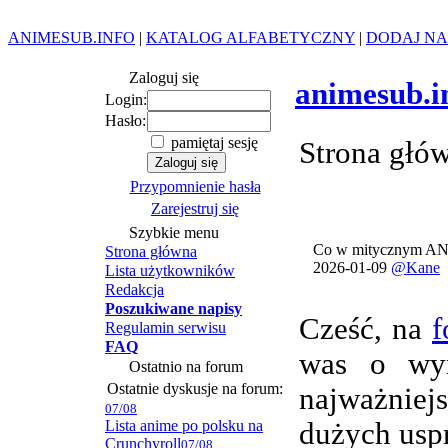
ANIMESUB.INFO
|
KATALOG ALFABETYCZNY
|
DODAJ NA
Zaloguj się
animesub.i
Login:
Hasło:
pamiętaj sesję
Strona głó
Przypomnienie hasła
Zarejestruj się
Szybkie menu
Co w mitycznym AN
Strona główna
2026-01-09
@Kane
Lista użytkowników
Redakcja
Poszukiwane napisy
Cześć, na
f
Regulamin serwisu
FAQ
was o wym
Ostatnio na forum
Ostatnie dyskusje na forum:
najważnie
07/08
Lista anime po polsku na
dużych usp
Crunchyroll
07/08