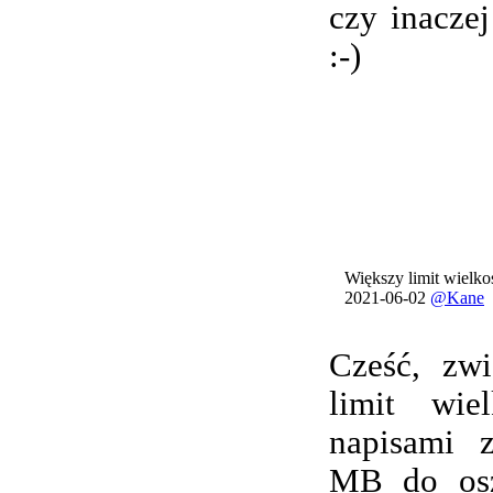
czy inacze
:-)
Większy limit wielkoś
2021-06-02
@Kane
Cześć, zwi
limit wie
napisami 
MB do osz