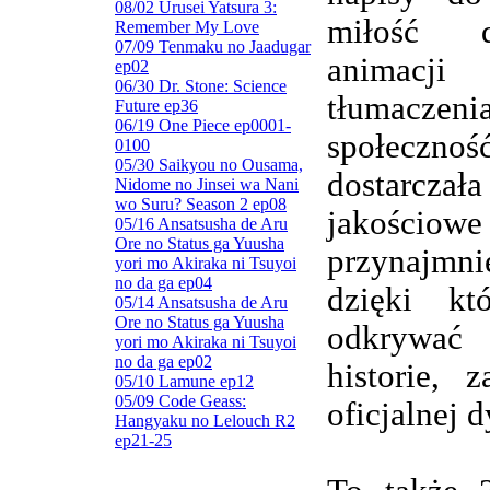
08/02 Urusei Yatsura 3:
miłość d
Remember My Love
07/09 Tenmaku no Jaadugar
animacj
ep02
06/30 Dr. Stone: Science
tłumaczenia
Future ep36
06/19 One Piece ep0001-
społeczn
0100
05/30 Saikyou no Ousama,
dostarczała
Nidome no Jinsei wa Nani
wo Suru? Season 2 ep08
jakościowe
05/16 Ansatsusha de Aru
Ore no Status ga Yuusha
przynajmnie
yori mo Akiraka ni Tsuyoi
no da ga ep04
dzięki kt
05/14 Ansatsusha de Aru
Ore no Status ga Yuusha
odkrywa
yori mo Akiraka ni Tsuyoi
no da ga ep02
historie, 
05/10 Lamune ep12
05/09 Code Geass:
oficjalnej d
Hangyaku no Lelouch R2
ep21-25