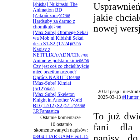
Usprawnie
[shisha] Nukitashi The
Animation BD
jakie chcia
(Zakończone)
07/08
Hardsuby za darmo z
nowej wersj
chomikuj
07/08
[Max-Subs] Otomege Sekai
wa Mob ni Kibishii Sekai
desu S1-S2 (17/24)
07/08
Napisy z
NETFLIXA/ADN/CR
07/08
Anime w polskim kinie
06/08
Czy jest coś co chcielibyście
mieć przetłumaczone?
Oprócz NARUTO
06/08
[Max-Subs] Kimiai
(5/12)
06/08
20 lat pasji i niestru
[Max-Subs] Skeleton
2025-03-13
#Hunter 
Knight in Another World
BD (12/12) S2 (5/12)
06/08
J.P.Fantastica
To już dwi
Ostatnie komentarze
10 ostatnio
fani dla
skomentowanych napisów:
napisy do
08/04 LIAR GAME ep1-15