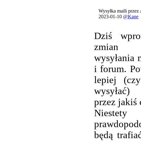
Wysyłka maili przez
2023-01-10
@Kane
Dziś wpro
zmian 
wysyłania 
i forum. Po
lepiej (cz
wysyłać) 
przez jakiś 
Nieste
prawdopod
będą trafi