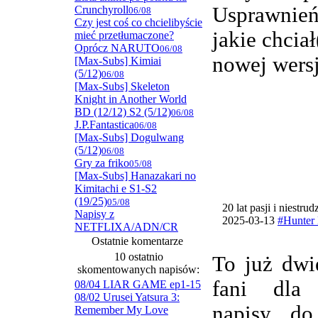
Usprawnie
Crunchyroll
06/08
Czy jest coś co chcielibyście
jakie chcia
mieć przetłumaczone?
Oprócz NARUTO
06/08
nowej wersj
[Max-Subs] Kimiai
(5/12)
06/08
[Max-Subs] Skeleton
Knight in Another World
BD (12/12) S2 (5/12)
06/08
J.P.Fantastica
06/08
[Max-Subs] Dogulwang
(5/12)
06/08
Gry za friko
05/08
[Max-Subs] Hanazakari no
Kimitachi e S1-S2
(19/25)
05/08
20 lat pasji i niestru
Napisy z
2025-03-13
#Hunter 
NETFLIXA/ADN/CR
Ostatnie komentarze
10 ostatnio
To już dwi
skomentowanych napisów:
fani dla
08/04 LIAR GAME ep1-15
08/02 Urusei Yatsura 3:
napisy do
Remember My Love