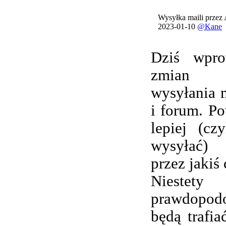
Wysyłka maili przez
2023-01-10
@Kane
Dziś wpro
zmian 
wysyłania 
i forum. Po
lepiej (cz
wysyłać) 
przez jakiś 
Nieste
prawdopod
będą trafi