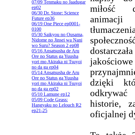
07/09 Tenmaku no Jaadugar
miłość d
ep02
06/30 Dr. Stone: Science
animacj
Future ep36
06/19 One Piece ep0001-
tłumaczenia
0100
05/30 Saikyou no Ousama,
społeczn
Nidome no Jinsei wa Nani
wo Suru? Season 2 ep08
dostarczała
05/16 Ansatsusha de Aru
Ore no Status ga Yuusha
jakościowe
yori mo Akiraka ni Tsuyoi
no da ga ep04
przynajmnie
05/14 Ansatsusha de Aru
Ore no Status ga Yuusha
dzięki kt
yori mo Akiraka ni Tsuyoi
no da ga ep02
odkrywa
05/10 Lamune ep12
05/09 Code Geass:
historie, 
Hangyaku no Lelouch R2
ep21-25
oficjalnej d