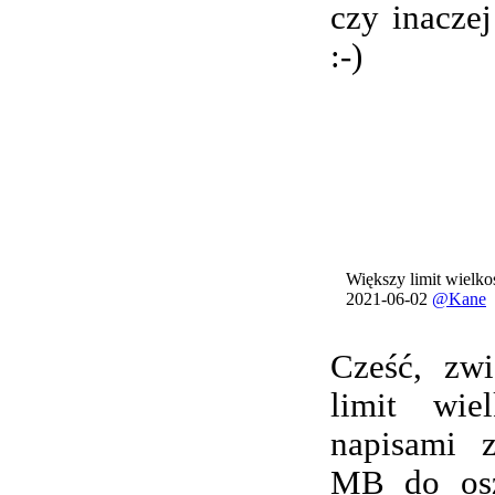
czy inacze
:-)
Większy limit wielkoś
2021-06-02
@Kane
Cześć, zwi
limit wie
napisami 
MB do osz