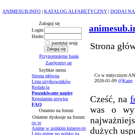
ANIMESUB.INFO
|
KATALOG ALFABETYCZNY
|
DODAJ NA
Zaloguj się
animesub.i
Login:
Hasło:
pamiętaj sesję
Strona głó
Przypomnienie hasła
Zarejestruj się
Szybkie menu
Co w mitycznym AN
Strona główna
2026-01-09
@Kane
Lista użytkowników
Redakcja
Poszukiwane napisy
Cześć, na
f
Regulamin serwisu
FAQ
was o wym
Ostatnio na forum
Ostatnie dyskusje na forum:
najważnie
08:36
Anime w polskim kinie
dużych usp
06/08
Lista anime po polsku na