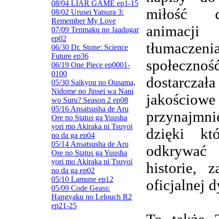
08/04 LIAR GAME ep1-15
miłość d
08/02 Urusei Yatsura 3:
Remember My Love
animacj
07/09 Tenmaku no Jaadugar
ep02
tłumaczenia
06/30 Dr. Stone: Science
Future ep36
społeczn
06/19 One Piece ep0001-
0100
dostarczała
05/30 Saikyou no Ousama,
Nidome no Jinsei wa Nani
jakościowe
wo Suru? Season 2 ep08
05/16 Ansatsusha de Aru
przynajmnie
Ore no Status ga Yuusha
yori mo Akiraka ni Tsuyoi
dzięki kt
no da ga ep04
05/14 Ansatsusha de Aru
odkrywa
Ore no Status ga Yuusha
yori mo Akiraka ni Tsuyoi
historie, 
no da ga ep02
05/10 Lamune ep12
oficjalnej d
05/09 Code Geass:
Hangyaku no Lelouch R2
ep21-25