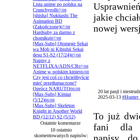
Usprawnie
Lista anime po polsku na
Crunchyroll
07/08
jakie chcia
[shisha] Nukitashi The
Animation BD
nowej wersj
(Zakończone)
07/08
Hardsuby za darmo z
chomikuj
07/08
[Max-Subs] Otomege Sekai
wa Mob ni Kibishii Sekai
desu S1-S2 (17/24)
07/08
Napisy z
NETFLIXA/ADN/CR
07/08
Anime w polskim kinie
06/08
Czy jest coś co chcielibyście
mieć przetłumaczone?
Oprócz NARUTO
06/08
20 lat pasji i niestru
[Max-Subs] Kimiai
2025-03-13
#Hunter 
(5/12)
06/08
[Max-Subs] Skeleton
Knight in Another World
To już dwi
BD (12/12) S2 (5/12)
Ostatnie komentarze
fani dla
10 ostatnio
skomentowanych napisów:
napisy do