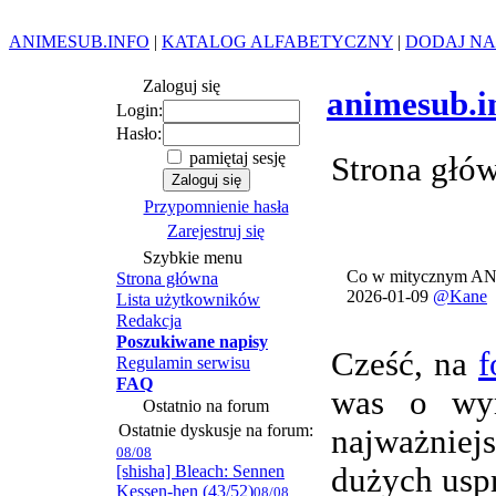
ANIMESUB.INFO
|
KATALOG ALFABETYCZNY
|
DODAJ NA
Zaloguj się
animesub.i
Login:
Hasło:
pamiętaj sesję
Strona głó
Przypomnienie hasła
Zarejestruj się
Szybkie menu
Co w mitycznym AN
Strona główna
2026-01-09
@Kane
Lista użytkowników
Redakcja
Poszukiwane napisy
Cześć, na
f
Regulamin serwisu
FAQ
was o wym
Ostatnio na forum
Ostatnie dyskusje na forum:
najważnie
08/08
[shisha] Bleach: Sennen
dużych usp
Kessen-hen (43/52)
08/08