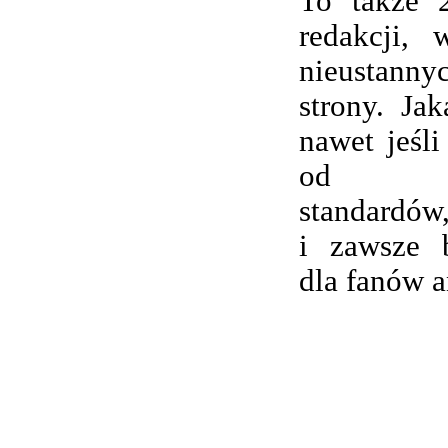
To także 
redakcji,
nieustanny
strony. Ja
nawet jeśli
od wsp
standardów,
i zawsze 
dla fanów 