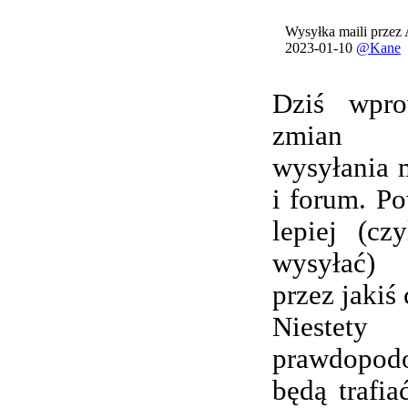
Wysyłka maili przez
2023-01-10
@Kane
Dziś wpro
zmian 
wysyłania 
i forum. Po
lepiej (cz
wysyłać) 
przez jakiś 
Nieste
prawdopod
będą trafi