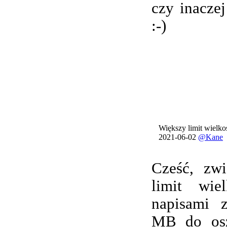
czy inacze
:-)
Większy limit wielkoś
2021-06-02
@Kane
Cześć, zwi
limit wie
napisami 
MB do osz