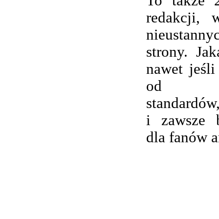
To także 
redakcji,
nieustanny
strony. Ja
nawet jeśli
od wsp
standardów,
i zawsze 
dla fanów 