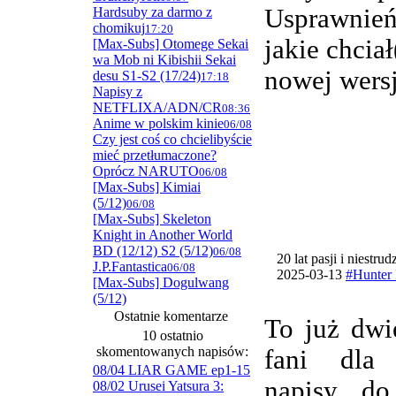
Usprawnie
Hardsuby za darmo z
chomikuj
17:20
jakie chcia
[Max-Subs] Otomege Sekai
wa Mob ni Kibishii Sekai
nowej wersj
desu S1-S2 (17/24)
17:18
Napisy z
NETFLIXA/ADN/CR
08:36
Anime w polskim kinie
06/08
Czy jest coś co chcielibyście
mieć przetłumaczone?
Oprócz NARUTO
06/08
[Max-Subs] Kimiai
(5/12)
06/08
[Max-Subs] Skeleton
Knight in Another World
BD (12/12) S2 (5/12)
06/08
20 lat pasji i niestru
J.P.Fantastica
06/08
2025-03-13
#Hunter 
[Max-Subs] Dogulwang
(5/12)
Ostatnie komentarze
To już dwi
10 ostatnio
skomentowanych napisów:
fani dla
08/04 LIAR GAME ep1-15
napisy do
08/02 Urusei Yatsura 3: