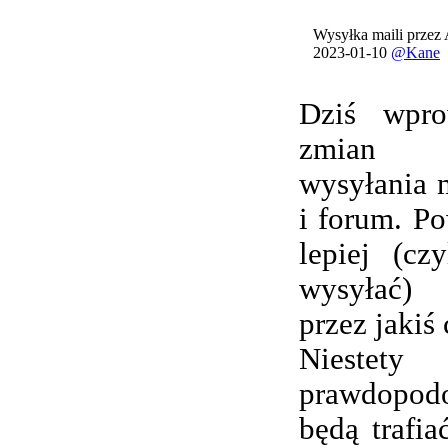
Wysyłka maili przez
2023-01-10
@Kane
Dziś wpro
zmian 
wysyłania 
i forum. Po
lepiej (cz
wysyłać) 
przez jakiś 
Nieste
prawdopod
będą trafi