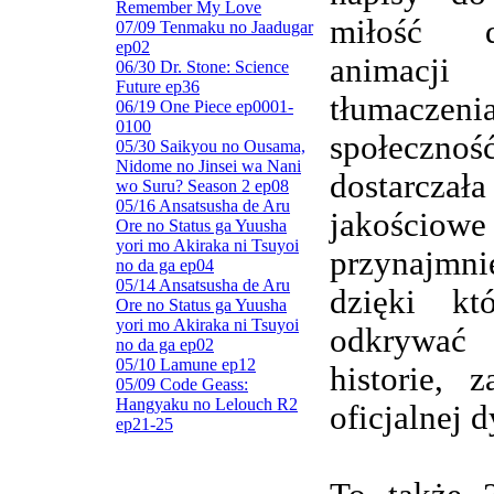
Remember My Love
miłość d
07/09 Tenmaku no Jaadugar
ep02
animacj
06/30 Dr. Stone: Science
Future ep36
tłumaczenia
06/19 One Piece ep0001-
0100
społeczn
05/30 Saikyou no Ousama,
Nidome no Jinsei wa Nani
dostarczała
wo Suru? Season 2 ep08
05/16 Ansatsusha de Aru
jakościowe
Ore no Status ga Yuusha
yori mo Akiraka ni Tsuyoi
przynajmnie
no da ga ep04
05/14 Ansatsusha de Aru
dzięki kt
Ore no Status ga Yuusha
yori mo Akiraka ni Tsuyoi
odkrywa
no da ga ep02
05/10 Lamune ep12
historie, 
05/09 Code Geass:
Hangyaku no Lelouch R2
oficjalnej d
ep21-25