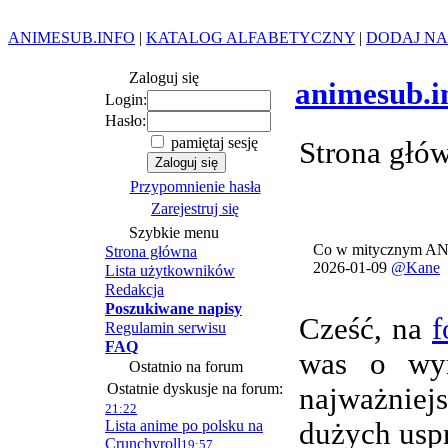
ANIMESUB.INFO
|
KATALOG ALFABETYCZNY
|
DODAJ NA
Zaloguj się
animesub.i
Login:
Hasło:
pamiętaj sesję
Strona głó
Przypomnienie hasła
Zarejestruj się
Szybkie menu
Co w mitycznym AN
Strona główna
2026-01-09
@Kane
Lista użytkowników
Redakcja
Poszukiwane napisy
Cześć, na
f
Regulamin serwisu
FAQ
was o wym
Ostatnio na forum
Ostatnie dyskusje na forum:
najważnie
21:22
Lista anime po polsku na
dużych usp
Crunchyroll
19:57