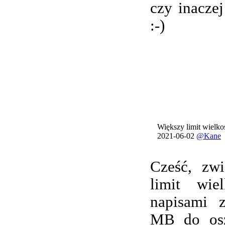
czy inacze
:-)
Większy limit wielkoś
2021-06-02
@Kane
Cześć, zwi
limit wie
napisami 
MB do osz