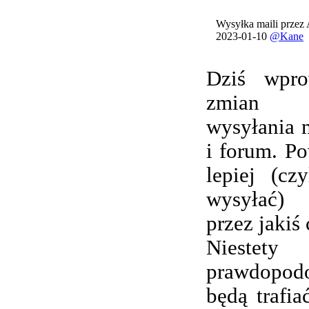
Wysyłka maili przez
2023-01-10
@Kane
Dziś wpro
zmian 
wysyłania 
i forum. Po
lepiej (cz
wysyłać) 
przez jakiś 
Nieste
prawdopod
będą trafi