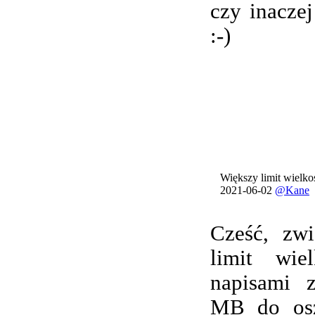
czy inacze
:-)
Większy limit wielkoś
2021-06-02
@Kane
Cześć, zwi
limit wie
napisami 
MB do osz