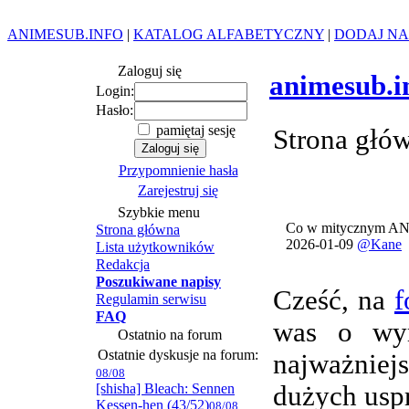
ANIMESUB.INFO
|
KATALOG ALFABETYCZNY
|
DODAJ NA
Zaloguj się
animesub.i
Login:
Hasło:
pamiętaj sesję
Strona głó
Przypomnienie hasła
Zarejestruj się
Szybkie menu
Co w mitycznym AN
Strona główna
2026-01-09
@Kane
Lista użytkowników
Redakcja
Poszukiwane napisy
Cześć, na
f
Regulamin serwisu
FAQ
was o wym
Ostatnio na forum
Ostatnie dyskusje na forum:
najważnie
08/08
[shisha] Bleach: Sennen
dużych usp
Kessen-hen (43/52)
08/08