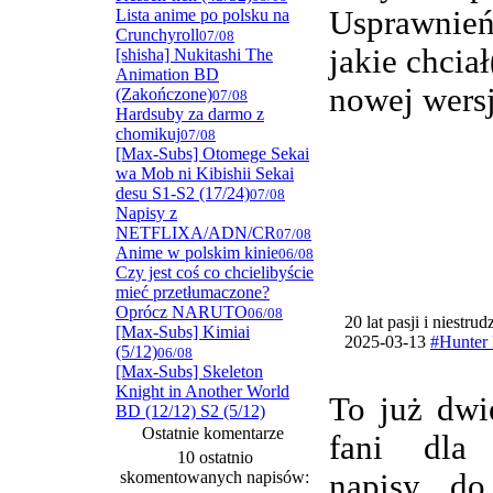
Usprawnie
Lista anime po polsku na
Crunchyroll
07/08
jakie chcia
[shisha] Nukitashi The
Animation BD
nowej wersj
(Zakończone)
07/08
Hardsuby za darmo z
chomikuj
07/08
[Max-Subs] Otomege Sekai
wa Mob ni Kibishii Sekai
desu S1-S2 (17/24)
07/08
Napisy z
NETFLIXA/ADN/CR
07/08
Anime w polskim kinie
06/08
Czy jest coś co chcielibyście
mieć przetłumaczone?
Oprócz NARUTO
06/08
20 lat pasji i niestru
[Max-Subs] Kimiai
2025-03-13
#Hunter 
(5/12)
06/08
[Max-Subs] Skeleton
Knight in Another World
To już dwi
BD (12/12) S2 (5/12)
Ostatnie komentarze
fani dla
10 ostatnio
skomentowanych napisów:
napisy do