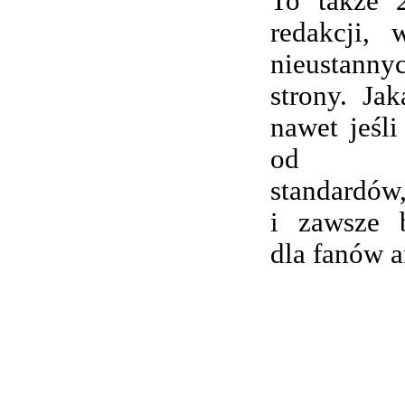
To także 
redakcji,
nieustanny
strony. Ja
nawet jeśli
od wsp
standardów,
i zawsze 
dla fanów 