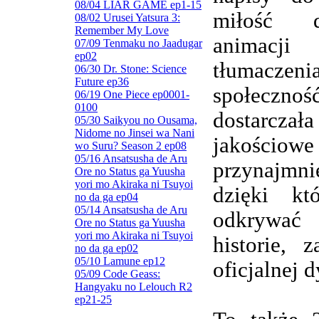
08/04 LIAR GAME ep1-15
miłość d
08/02 Urusei Yatsura 3:
Remember My Love
animacj
07/09 Tenmaku no Jaadugar
ep02
tłumaczenia
06/30 Dr. Stone: Science
Future ep36
społeczn
06/19 One Piece ep0001-
0100
dostarczała
05/30 Saikyou no Ousama,
Nidome no Jinsei wa Nani
jakościowe
wo Suru? Season 2 ep08
05/16 Ansatsusha de Aru
przynajmnie
Ore no Status ga Yuusha
yori mo Akiraka ni Tsuyoi
dzięki kt
no da ga ep04
05/14 Ansatsusha de Aru
odkrywa
Ore no Status ga Yuusha
yori mo Akiraka ni Tsuyoi
historie, 
no da ga ep02
05/10 Lamune ep12
oficjalnej d
05/09 Code Geass:
Hangyaku no Lelouch R2
ep21-25