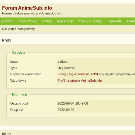
Forum AnimeSub.info
Forum dyskusyjne witryny AnimeSub.info
Główna
Użytkownicy
Zasady
Rejestracja
Szukaj z Google
Logowanie
Anime
Nie jesteś zalogowany.
Profil
Osobiste
Login
batkob
Tytuł
Użytkownik
Prywatna wiadomość
Zaloguj się w serwisie ANSI
aby wysłać prywatną w
Wizytówka
Profil na stronie AnimeSub.info
Informacje
Ostatni post
2022-09-04 19:49:08
Dołączył
2022-09-02
Idź do