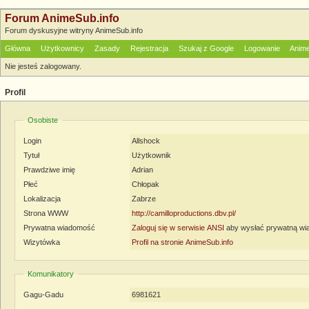
Forum AnimeSub.info
Forum dyskusyjne witryny AnimeSub.info
Główna
Użytkownicy
Zasady
Rejestracja
Szukaj z Google
Logowanie
Anime
Nie jesteś zalogowany.
Profil
Osobiste
Login
Allshock
Tytuł
Użytkownik
Prawdziwe imię
Adrian
Płeć
Chłopak
Lokalizacja
Zabrze
Strona WWW
http://camilloproductions.dbv.pl/
Prywatna wiadomość
Zaloguj się w serwisie ANSI
aby wysłać prywatną w
Wizytówka
Profil na stronie AnimeSub.info
Komunikatory
Gagu-Gadu
6981621