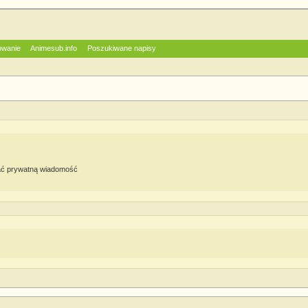
owanie
Animesub.info
Poszukiwane napisy
ć prywatną wiadomość