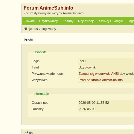
Forum AnimeSub.info
Forum dyskusyjne witryny AnimeSub.info
Główna
Użytkownicy
Zasady
Rejestracja
Szukaj z Google
Log
Nie jesteś zalogowany.
Profil
Osobiste
Login
Pielu
Tytuł
Użytkownik
Prywatna wiadomość
Zaloguj się w serwisie ANSI
aby wysła
Wizytówka
Profil na stronie AnimeSub.info
Informacje
Ostatni post
2026-05-09 11:56:52
Dołączył
2026-05-09
Idź do