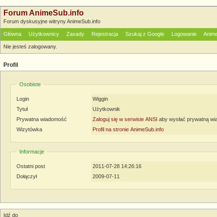
Forum AnimeSub.info
Forum dyskusyjne witryny AnimeSub.info
Główna
Użytkownicy
Zasady
Rejestracja
Szukaj z Google
Logowanie
Anime
Nie jesteś zalogowany.
Profil
Osobiste
Login
Wiggin
Tytuł
Użytkownik
Prywatna wiadomość
Zaloguj się w serwisie ANSI
aby wysłać prywatną w
Wizytówka
Profil na stronie AnimeSub.info
Informacje
Ostatni post
2011-07-28 14:26:16
Dołączył
2009-07-11
Idź do