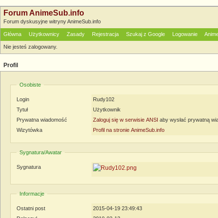
Forum AnimeSub.info
Forum dyskusyjne witryny AnimeSub.info
Główna
Użytkownicy
Zasady
Rejestracja
Szukaj z Google
Logowanie
Anime
Nie jesteś zalogowany.
Profil
Osobiste
Login
Rudy102
Tytuł
Użytkownik
Prywatna wiadomość
Zaloguj się w serwisie ANSI
aby wysłać prywatną w
Wizytówka
Profil na stronie AnimeSub.info
Sygnatura/Awatar
Sygnatura
Informacje
Ostatni post
2015-04-19 23:49:43