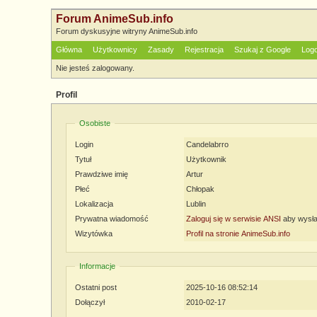
Forum AnimeSub.info
Forum dyskusyjne witryny AnimeSub.info
Główna
Użytkownicy
Zasady
Rejestracja
Szukaj z Google
Log
Nie jesteś zalogowany.
Profil
Osobiste
Login
Candelabrro
Tytuł
Użytkownik
Prawdziwe imię
Artur
Płeć
Chłopak
Lokalizacja
Lublin
Prywatna wiadomość
Zaloguj się w serwisie ANSI
aby wysła
Wizytówka
Profil na stronie AnimeSub.info
Informacje
Ostatni post
2025-10-16 08:52:14
Dołączył
2010-02-17