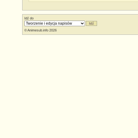
Idź do
© Animesub.info 2026