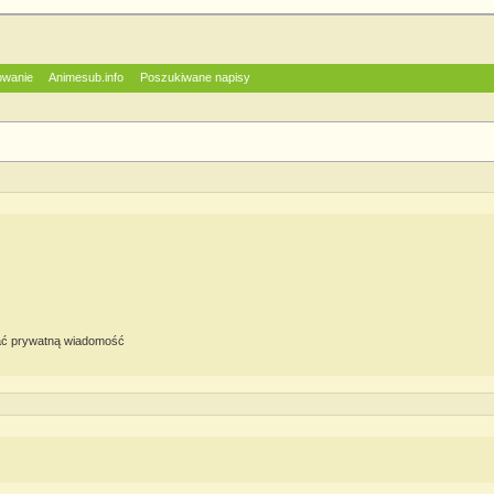
owanie
Animesub.info
Poszukiwane napisy
ć prywatną wiadomość