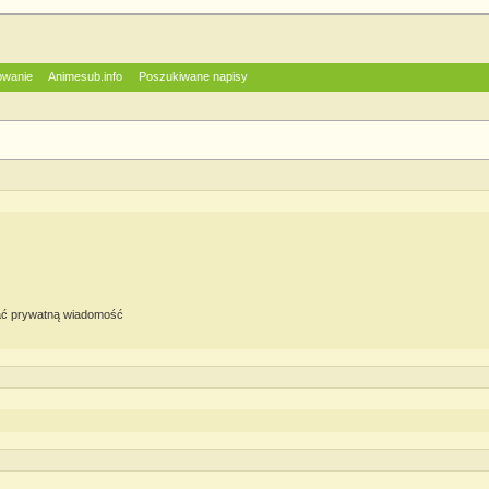
owanie
Animesub.info
Poszukiwane napisy
ć prywatną wiadomość