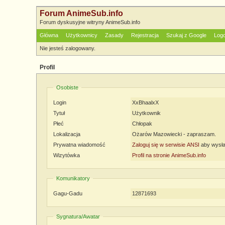
Forum AnimeSub.info
Forum dyskusyjne witryny AnimeSub.info
Główna
Użytkownicy
Zasady
Rejestracja
Szukaj z Google
Log
Nie jesteś zalogowany.
Profil
Osobiste
Login
XxBhaalxX
Tytuł
Użytkownik
Płeć
Chłopak
Lokalizacja
Ożarów Mazowiecki - zapraszam.
Prywatna wiadomość
Zaloguj się w serwisie ANSI
aby wysła
Wizytówka
Profil na stronie AnimeSub.info
Komunikatory
Gagu-Gadu
12871693
Sygnatura/Awatar