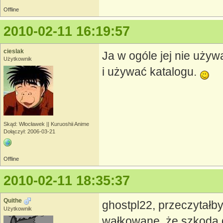
Offline
2010-02-11 16:19:57
cieslak
Ja w ogóle jej nie używ
Użytkownik
i używać katalogu.
Skąd: Włocławek || Kuruoshii Anime
Dołączył: 2006-03-21
Offline
2010-02-11 18:35:37
Quithe
ghostpl22, przeczytałby
Użytkownik
wałkowane, że szkoda