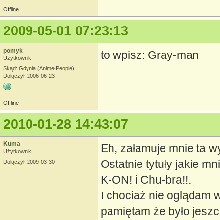
Offline
2009-05-01 07:23:13
pomyk
to wpisz: Gray-man
Użytkownik
Skąd: Gdynia (Anime-People)
Dołączył: 2006-06-23
Offline
2010-01-28 14:43:07
Kuma
Eh, załamuje mnie ta w
Użytkownik
Ostatnie tytuły jakie m
Dołączył: 2009-03-30
K-ON! i Chu-bra!!.
I chociaż nie oglądam
pamiętam że było jeszcz