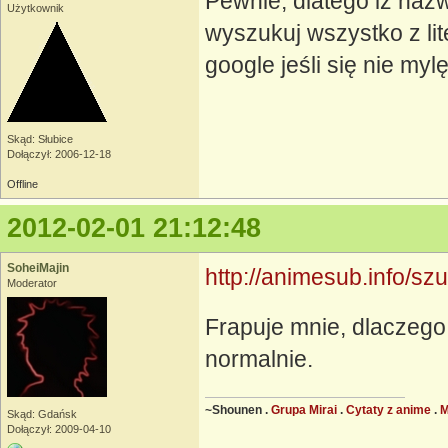
Pewnie, dlatego iż nazw
Użytkownik
wyszukuj wszystko z li
google jeśli się nie mylę
Skąd: Słubice
Dołączył: 2006-12-18
Offline
2012-02-01 21:12:48
SoheiMajin
http://animesub.info/s
Moderator
Frapuje mnie, dlaczego 
normalnie.
~Shounen .
Grupa Mirai
.
Cytaty z anime
.
Skąd: Gdańsk
Dołączył: 2009-04-10