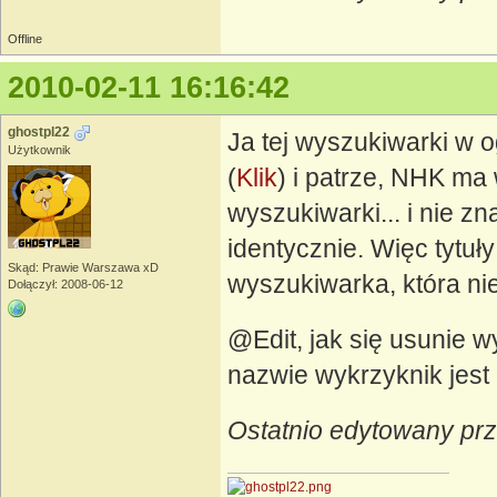
Offline
2010-02-11 16:16:42
ghostpl22
Ja tej wyszukiwarki w o
Użytkownik
(
Klik
) i patrze, NHK ma 
wyszukiwarki... i nie zna
identycznie. Więc tytuł
Skąd: Prawie Warszawa xD
wyszukiwarka, która ni
Dołączył: 2008-06-12
@Edit, jak się usunie wy
nazwie wykrzyknik jest
Ostatnio edytowany prz