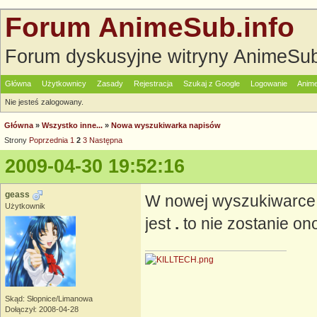
Forum AnimeSub.info
Forum dyskusyjne witryny AnimeSub
Główna
Użytkownicy
Zasady
Rejestracja
Szukaj z Google
Logowanie
Anime
Nie jesteś zalogowany.
Główna
»
Wszystko inne...
»
Nowa wyszukiwarka napisów
Strony
Poprzednia
1
2
3
Następna
2009-04-30 19:52:16
geass
W nowej wyszukiwarce 
Użytkownik
jest
.
to nie zostanie o
Skąd: Słopnice/Limanowa
Dołączył: 2008-04-28