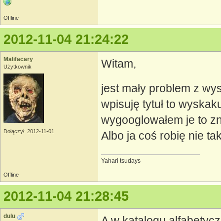
Offline
2012-11-04 21:24:22
Malifacary
Witam,
Użytkownik
jest mały problem z wy
wpisuję tytuł to wyskaku
wygooglowałem je to zn
Dołączył: 2012-11-01
Albo ja coś robię nie tak
Yahari tsudays
Offline
2012-11-04 21:28:45
dulu
A w katalogu alfabety