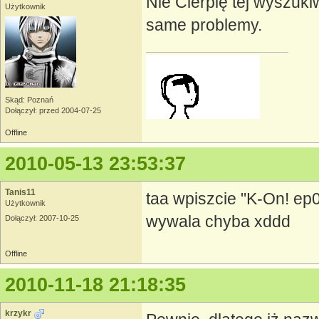
Nie Cierpię tej wyszuk
Użytkownik
same problemy.
Skąd: Poznań
Dołączył: przed 2004-07-25
Offline
2010-05-13 23:53:37
Tanis11
taa wpiszcie "K-On! ep0
Użytkownik
wywala chyba xddd
Dołączył: 2007-10-25
Offline
2010-11-18 21:18:35
krzykr