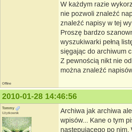
W każdym razie wykorzy
nie pozwoli znaleźć nap
znaleźć napisy w tej w
Proszę bardzo szanowną
wyszukiwarki pełną lis
sięgając do archiwum cz
Z pewnością nikt nie o
można znaleźć napisów,
Offline
2010-01-28 14:46:56
Tommy
Archiwa jak archiwa al
Użytkownik
wpisów... Kane o tym pi
następującego po nim. W