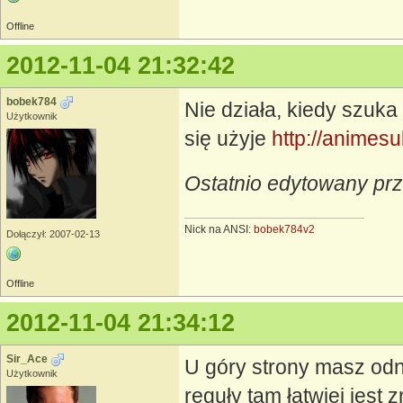
Offline
2012-11-04 21:32:42
bobek784
Nie działa, kiedy szuka
Użytkownik
się użyje
http://animesu
Ostatnio edytowany pr
Nick na ANSI:
bobek784v2
Dołączył: 2007-02-13
Offline
2012-11-04 21:34:12
Sir_Ace
U góry strony masz odn
Użytkownik
reguły tam łatwiej jest 