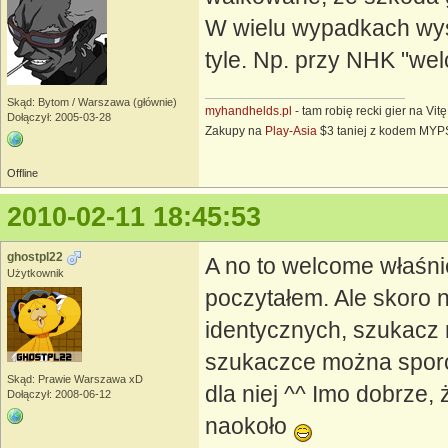
W wielu wypadkach wyst
tyle. Np. przy NHK "welc
Skąd: Bytom / Warszawa (głównie)
myhandhelds.pl
- tam robię recki gier na Vit
Dołączył: 2005-03-28
Zakupy na
Play-Asia
$3 taniej z kodem MY
Offline
2010-02-11 18:45:53
ghostpl22
A no to welcome właśni
Użytkownik
poczytałem. Ale skoro n
identycznych, szukacz n
szukaczce można sporo
Skąd: Prawie Warszawa xD
dla niej ^^ Imo dobrze, 
Dołączył: 2008-06-12
naokoło