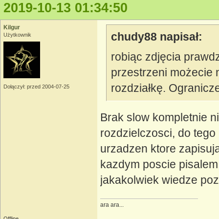
2019-10-13 01:34:50
Kilgur
chudy88 napisał:
Użytkownik
robiąc zdjęcia praw
przestrzeni możecie
rozdziałkę. Ogranicze
Dołączył: przed 2004-07-25
Brak slow kompletnie n
rozdzielczosci, do teg
urzadzen ktore zapisuja
kazdym poscie pisalem 
jakakolwiek wiedze poz
ara ara...
Offline