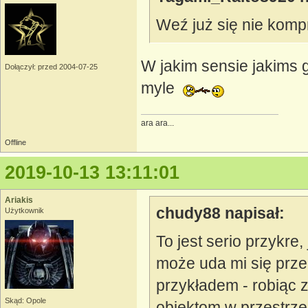
Weź już się nie kompr
W jakim sensie jakims 
Dołączył: przed 2004-07-25
myle
ara ara...
Offline
2019-10-13 13:11:01
Ariakis
chudy88 napisał:
Użytkownik
To jest serio przykre
może uda mi się prz
przykładem - robiąc 
Skąd: Opole
obiektom w przestrz