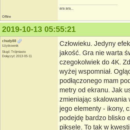
ara ara...
Offline
2019-10-13 05:55:21
chudy88
Człowieku. Jedyny efekt
Użytkownik
jakość. Gra nie warta ś
Skąd: Trójmiasto
Dołączył: 2013-05-11
czegokolwiek do 4K. Zda
wyżej wspomniał. Ogląd
podłączonego mam pod 
metry od ekranu. Jak u
zmieniając skalowania 
jego elementy - ikony, c
podejdę bardzo blisko 
piksele. To tak w kwes