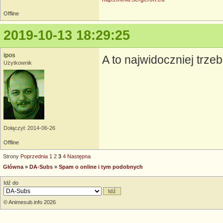
Offline
2019-10-13 18:29:25
ipos
A to najwidoczniej trz
Użytkownik
Dołączył: 2014-06-26
Offline
Strony
Poprzednia
1
2
3
4
Następna
Główna
»
DA-Subs
»
Spam o online i tym podobnych
Idź do
© Animesub.info 2026