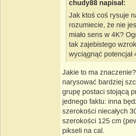
chudy88 napisał:
Jak ktoś coś rysuje n
rozumiecie, że nie je
miało sens w 4K? Ogr
tak zajebistego wzro
wyciągnąć potencjał 
Jakie to ma znaczenie? 
narysować bardziej szc
grupę postaci stojącą p
jednego faktu: inna będ
szerokości niecałych 3
szerokości 125 cm (pe
pikseli na cal.