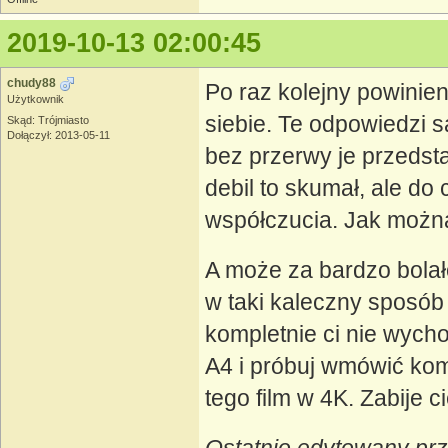
2019-10-13 02:00:45
chudy88
Po raz kolejny powinie
Użytkownik
siebie. Te odpowiedzi 
Skąd: Trójmiasto
Dołączył: 2013-05-11
bez przerwy je przedst
debil to skumał, ale do
współczucia. Jak można
A może za bardzo bolało
w taki kaleczny sposób 
kompletnie ci nie wychod
A4 i próbuj wmówić komu
tego film w 4K. Zabije 