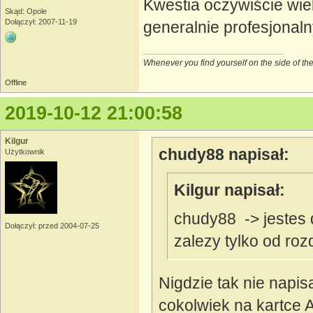
Kwestia oczywiście wiel
Skąd: Opole
Dołączył: 2007-11-19
generalnie profesjonaln
Whenever you find yourself on the side of the m
Offline
2019-10-12 21:00:58
Kilgur
chudy88 napisał:
Użytkownik
Kilgur napisał:
chudy88 -> jestes 
Dołączył: przed 2004-07-25
zalezy tylko od roz
Nigdzie tak nie napis
cokolwiek na kartce A