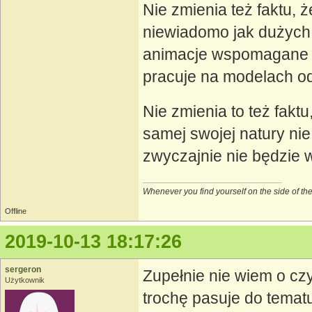
Nie zmienia też faktu, 
niewiadomo jak dużych 
animacje wspomagane 
pracuje na modelach o
Nie zmienia to też fakt
samej swojej natury ni
zwyczajnie nie będzie 
Whenever you find yourself on the side of the m
Offline
2019-10-13 18:17:26
sergeron
Zupełnie nie wiem o czy
Użytkownik
trochę pasuje do tematu