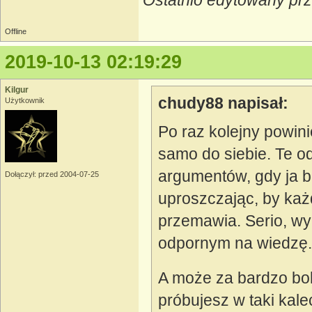
Ostatnio edytowany pr
Offline
2019-10-13 02:19:29
Kilgur
chudy88 napisał:
Użytkownik
Po raz kolejny powini
samo do siebie. Te o
argumentów, gdy ja b
Dołączył: przed 2004-07-25
uproszczając, by każd
przemawia. Serio, wy
odpornym na wiedzę.
A może za bardzo bola
próbujesz w taki kal