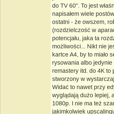
do TV 60". To jest właśn
napisałem wiele postów
ostatni - że owszem, ro
(rozdzielczość w aparac
potencjału, jaka ta rozd
możliwości... Nikt nie 
kartce A4, by to miało 
rysowania albo jedynie 
remastery itd. do 4K to 
stworzony w wystarczają
Widać to nawet przy ed
wyglądają dużo lepiej,
1080p. I nie ma też sz
jakimkolwiek upscaling