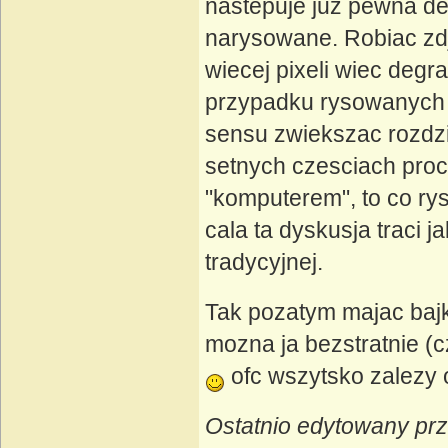
nastepuje juz pewna de
narysowane. Robiac zd
wiecej pixeli wiec degr
przypadku rysowanych b
sensu zwiekszac rozdzi
setnych czesciach proc
"komputerem", to co ry
cala ta dyskusja traci j
tradycyjnej.
Tak pozatym majac bajk
mozna ja bezstratnie (c
ofc wszytsko zalezy o
Ostatnio edytowany prz