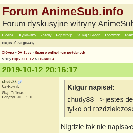
Forum AnimeSub.info
Forum dyskusyjne witryny AnimeSub
Główna
Użytkownicy
Zasady
Rejestracja
Szukaj z Google
Logowanie
Anime
Nie jesteś zalogowany.
Główna
»
DA-Subs
»
Spam o online i tym podobnych
Strony
Poprzednia
1
2
3
4
Następna
2019-10-12 20:16:17
chudy88
Kilgur napisał:
Użytkownik
Skąd: Trójmiasto
Dołączył: 2013-05-11
chudy88 -> jestes deb
tylko od rozdzielczos
Nigdzie tak nie napisał