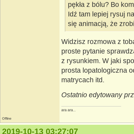
pękła z bólu? Bo komp
Idź tam lepiej rysuj 
się animacją, że zrob
Widzisz rozmowa z toba
proste pytanie sprawdz
z rysunkiem. W jaki sp
prosta lopatologiczna o
matrycach itd.
Ostatnio edytowany prz
ara ara...
Offline
2019-10-13 03:27:07