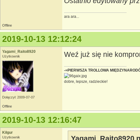
Ostatnio edytowany prz
ara ara...
Offline
2019-10-13 12:12:24
Yagami_Raito8920
Weź już się nie kompromi
Użytkownik
-=PIERWSZA TROLLOWA MIĘDZYNAROD
dobre, lepsze, radzieckie!
Dołączył: 2009-07-07
Offline
2019-10-13 12:16:47
Kilgur
Yagami_Raito8920 n
Użytkownik