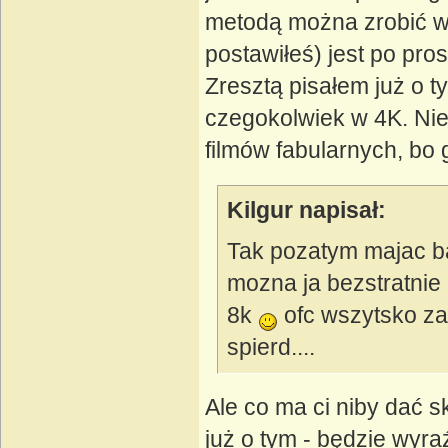
metodą można zrobić wy
postawiłeś) jest po pr
Zresztą pisałem już o t
czegokolwiek w 4K. Ni
filmów fabularnych, bo
Kilgur napisał:
Tak pozatym majac ba
mozna ja bezstratnie 
8k
ofc wszytsko za
spierd....
Ale co ma ci niby dać 
już o tym - będzie wyra