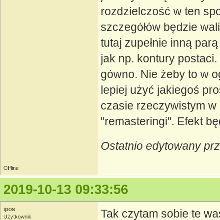
rozdzielczość w ten spo
szczegółów będzie wali
tutaj zupełnie inną par
jak np. kontury postaci.
gówno. Nie żeby to w o
lepiej użyć jakiegoś p
czasie rzeczywistym w 
"remasteringi". Efekt b
Ostatnio edytowany pr
Offline
2019-10-13 09:33:56
ipos
Tak czytam sobie te wa
Użytkownik