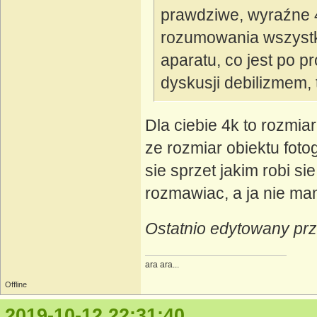
prawdziwe, wyraźne 4
rozumowania wszystko
aparatu, co jest po p
dyskusji debilizmem, t
Dla ciebie 4k to rozmia
ze rozmiar obiektu fot
sie sprzet jakim robi si
rozmawiac, a ja nie m
Ostatnio edytowany prz
ara ara...
Offline
2019-10-12 22:31:40