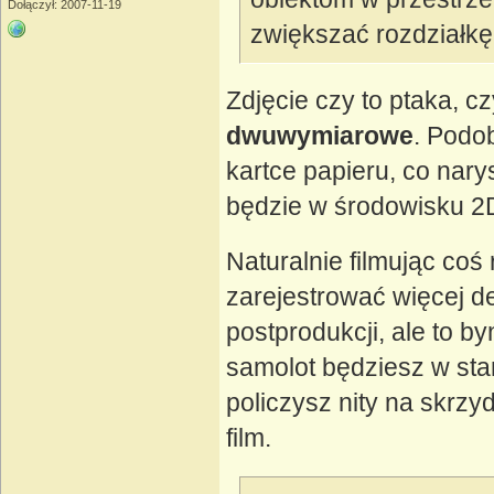
Dołączył: 2007-11-19
zwiększać rozdziałkę
Zdjęcie czy to ptaka, 
dwuwymiarowe
. Podo
kartce papieru, co nary
będzie w środowisku 2
Naturalnie filmując co
zarejestrować więcej d
postprodukcji, ale to b
samolot będziesz w sta
policzysz nity na skrzyd
film.