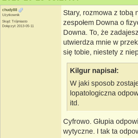
chudy88
Stary, rozmowa z tobą 
Użytkownik
zespołem Downa o fizyc
Skąd: Trójmiasto
Dołączył: 2013-05-11
Downa. To, że zadajesz 
utwierdza mnie w przek
się tobie, niestety z n
Kilgur napisał:
W jaki sposob zostaj
lopatologiczna odpowi
itd.
Cyfrowo. Głupia odpowie
wytyczne. I tak ta odp