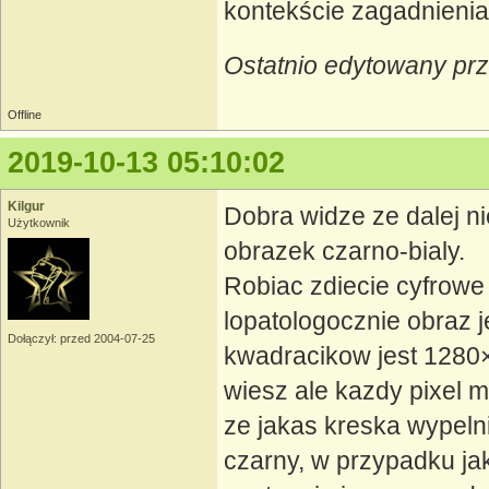
kontekście zagadnienia,
Ostatnio edytowany pr
Offline
2019-10-13 05:10:02
Kilgur
Dobra widze ze dalej n
Użytkownik
obrazek czarno-bialy.
Robiac zdiecie cyfrowe
lopatologocznie obraz j
Dołączył: przed 2004-07-25
kwadracikow jest 1280×
wiesz ale kazdy pixel m
ze jakas kreska wypelni
czarny, w przypadku jak