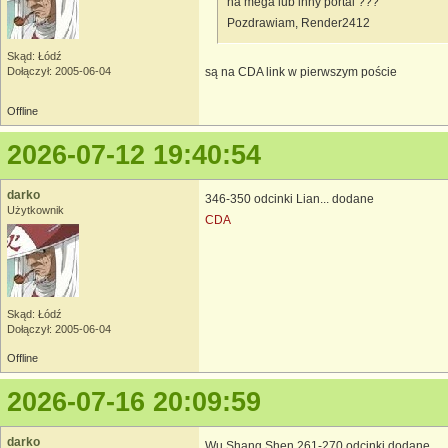
na mega lub inny portal ???
Pozdrawiam, Render2412
Skąd: Łódź
są na CDA link w pierwszym poście
Dołączył: 2005-06-04
Offline
2026-07-12 19:40:54
darko
346-350 odcinki Lian... dodane
Użytkownik
CDA
Skąd: Łódź
Dołączył: 2005-06-04
Offline
2026-07-16 20:09:59
darko
Wu Shang Shen 261-270 odcinki dodane