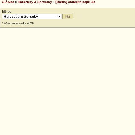
Główna
»
Hardsuby & Softsuby
»
[Darko] chińskie bajki 3D
Idź do
© Animesub.info 2026