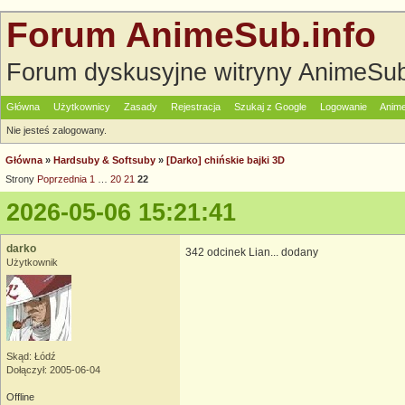
Forum AnimeSub.info
Forum dyskusyjne witryny AnimeSub
Główna
Użytkownicy
Zasady
Rejestracja
Szukaj z Google
Logowanie
Anime
Nie jesteś zalogowany.
Główna
»
Hardsuby & Softsuby
»
[Darko] chińskie bajki 3D
Strony
Poprzednia
1
…
20
21
22
2026-05-06 15:21:41
darko
342 odcinek Lian... dodany
Użytkownik
Skąd: Łódź
Dołączył: 2005-06-04
Offline