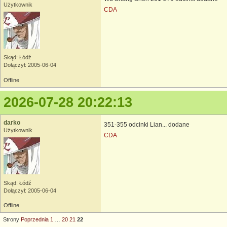
Użytkownik
CDA
Skąd: Łódź
Dołączył: 2005-06-04
Offline
2026-07-28 20:22:13
darko
351-355 odcinki Lian... dodane
Użytkownik
CDA
Skąd: Łódź
Dołączył: 2005-06-04
Offline
Strony
Poprzednia
1
…
20
21
22